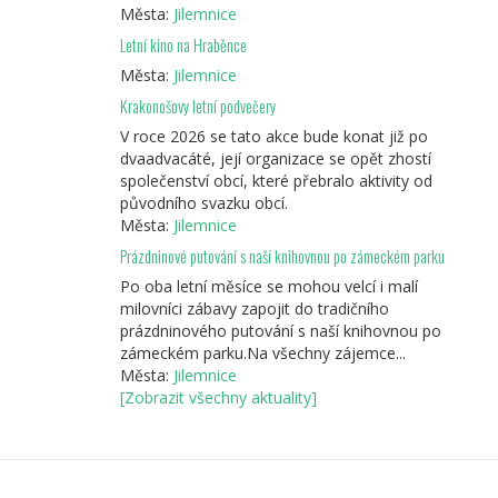
Města:
Jilemnice
Letní kino na Hraběnce
Města:
Jilemnice
Krakonošovy letní podvečery
V roce 2026 se tato akce bude konat již po
dvaadvacáté, její organizace se opět zhostí
společenství obcí, které přebralo aktivity od
původního svazku obcí.
Města:
Jilemnice
Prázdninové putování s naší knihovnou po zámeckém parku
Po oba letní měsíce se mohou velcí i malí
milovníci zábavy zapojit do tradičního
prázdninového putování s naší knihovnou po
zámeckém parku.Na všechny zájemce...
Města:
Jilemnice
[Zobrazit všechny aktuality]