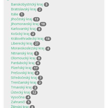
Banskobystrický kraj
5
Bratislavský kraj
2
Itálie
1
Jihočeský kraj
13
Jihomoravský kraj
10
Karlovarský kraj
8
Košický kraj
2
Královéhradecký kraj
18
Liberecký kraj
27
Moravskoslezský kraj
4
Nitrianský kraj
1
Olomoucký kraj
8
Pardubický kraj
6
Plzeňský kraj
17
Prešovský kraj
2
Středočeský kraj
7
Trenčianský kraj
2
Trnavský kraj
3
Ústecký kraj
12
Vysočina
4
Zahraničí
5
Žilinský kraj
6