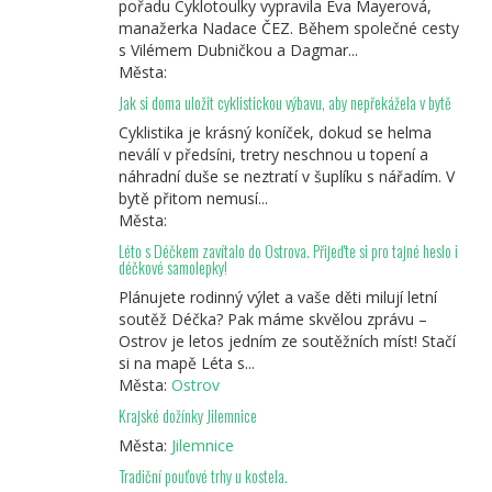
pořadu Cyklotoulky vypravila Eva Mayerová,
manažerka Nadace ČEZ. Během společné cesty
s Vilémem Dubničkou a Dagmar...
Města:
Jak si doma uložit cyklistickou výbavu, aby nepřekážela v bytě
Cyklistika je krásný koníček, dokud se helma
neválí v předsíni, tretry neschnou u topení a
náhradní duše se neztratí v šuplíku s nářadím. V
bytě přitom nemusí...
Města:
Léto s Déčkem zavítalo do Ostrova. Přijeďte si pro tajné heslo i
déčkové samolepky!
Plánujete rodinný výlet a vaše děti milují letní
soutěž Déčka? Pak máme skvělou zprávu –
Ostrov je letos jedním ze soutěžních míst! Stačí
si na mapě Léta s...
Města:
Ostrov
Krajské dožínky Jilemnice
Města:
Jilemnice
Tradiční pouťové trhy u kostela.