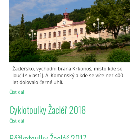
Žacléřsko, východní brána Krkonoš, místo kde se
loučil s vlastí J. A. Komenský a kde se více než 400
let dolovalo černé uhlí.
Číst dál
Žacléř
Cyklotoulky Žacléř 2018
Číst dál
Cyklotoulky
Žacléř
2018
Běžkotoulky Žacléř 2017