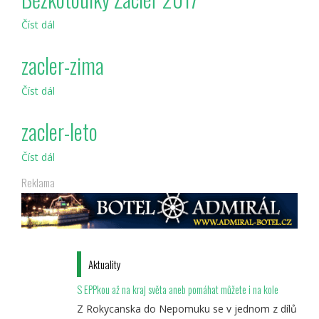
Číst dál
Běžkotoulky
Žacléř
2017
zacler-zima
Číst dál
zacler-
zima
zacler-leto
Číst dál
zacler-
leto
Reklama
Aktuality
S EPPkou až na kraj světa aneb pomáhat můžete i na kole
Z Rokycanska do Nepomuku se v jednom z dílů