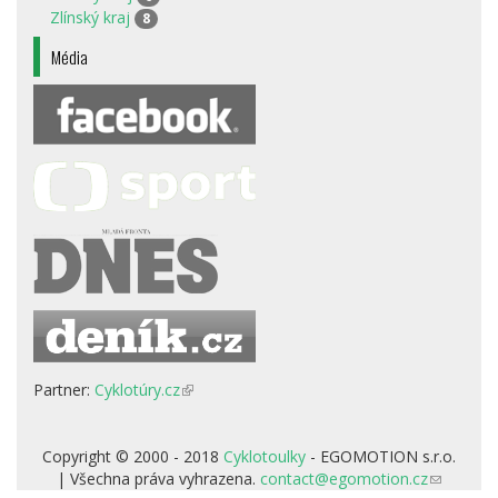
Zlínský kraj
8
Média
Partner:
Cyklotúry.cz
(odkaz
je
externí)
Copyright © 2000 - 2018
Cyklotoulky
- EGOMOTION s.r.o.
| Všechna práva vyhrazena.
contact@egomotion.cz
(odkaz