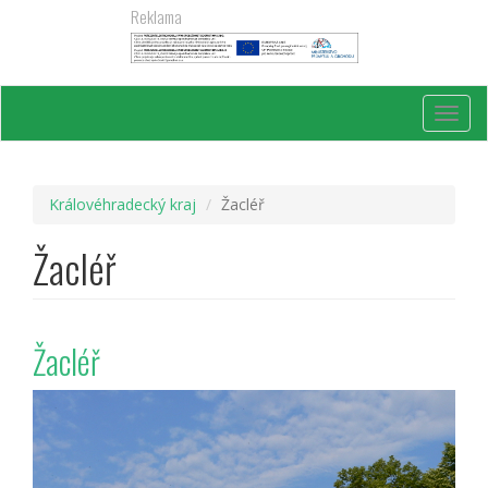
Přejít
Reklama
k
hlavnímu
obsahu
Toggl
navig
Královéhradecký kraj
Žacléř
Žacléř
Žacléř