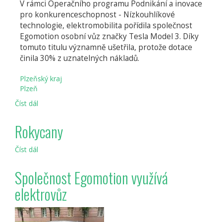
V rámci Operačního programu Podnikání a inovace
pro konkurenceschopnost - Nízkouhlíkové
technologie, elektromobilita pořídila společnost
Egomotion osobní vůz značky Tesla Model 3. Díky
tomuto titulu významně ušetřila, protože dotace
činila 30% z uznatelných nákladů.
Plzeňský kraj
Plzeň
Číst dál
Společnost
Egomotion
využívá
Rokycany
díky
dotacím
Číst dál
Rokycany
EU
elektromobil
Společnost Egomotion využívá
elektrovůz