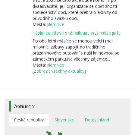
V roce 2026 se tato akce bude konat již po
dvaadvacáté, její organizace se opět zhostí
společenství obcí, které přebralo aktivity od
původního svazku obcí.
Města:
Jilemnice
Prázdninové putování s naší knihovnou po zámeckém parku
Po oba letní měsíce se mohou velcí i malí
milovníci zábavy zapojit do tradičního
prázdninového putování s naší knihovnou po
zámeckém parku.Na všechny zájemce...
Města:
Jilemnice
[Zobrazit všechny aktuality]
Zvolte region
Česká republika
Slovensko
Deutschland