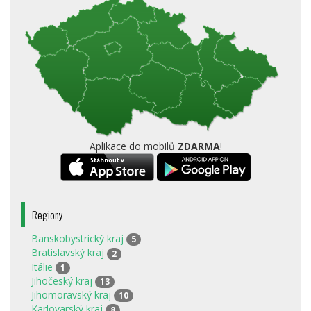
Aplikace do mobilů
ZDARMA
!
Regiony
Banskobystrický kraj
5
Bratislavský kraj
2
Itálie
1
Jihočeský kraj
13
Jihomoravský kraj
10
Karlovarský kraj
8