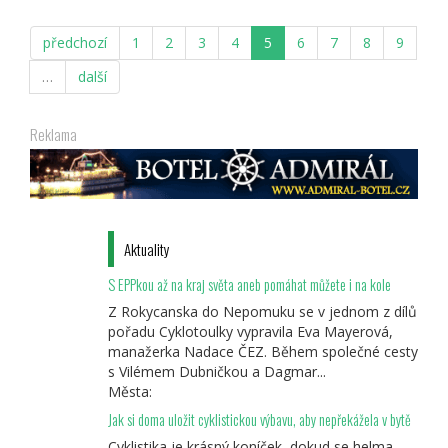
Plzeň
předchozí
1
2
3
4
5
6
7
8
9
…
další
Reklama
Aktuality
S EPPkou až na kraj světa aneb pomáhat můžete i na kole
Z Rokycanska do Nepomuku se v jednom z dílů
pořadu Cyklotoulky vypravila Eva Mayerová,
manažerka Nadace ČEZ. Během společné cesty
s Vilémem Dubničkou a Dagmar...
Města:
Jak si doma uložit cyklistickou výbavu, aby nepřekážela v bytě
Cyklistika je krásný koníček, dokud se helma