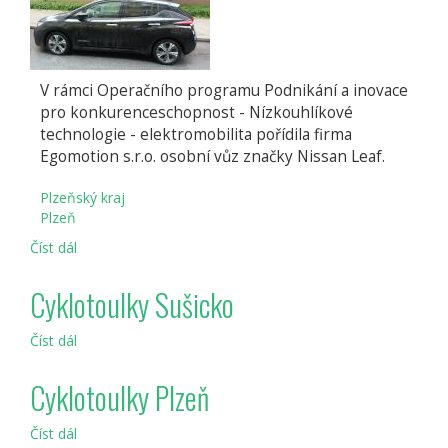
V rámci Operačního programu Podnikání a inovace
pro konkurenceschopnost - Nízkouhlíkové
technologie - elektromobilita pořídila firma
Egomotion s.r.o. osobní vůz značky Nissan Leaf.
Plzeňský kraj
Plzeň
Číst dál
Společnost
Egomotion
využívá
Cyklotoulky Sušicko
elektrovůz
Číst dál
Cyklotoulky
Sušicko
Cyklotoulky Plzeň
Číst dál
Cyklotoulky