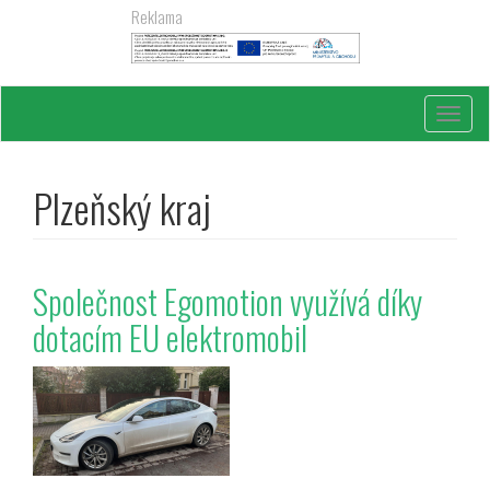
Přejít
Reklama
k
hlavnímu
obsahu
Toggl
navig
Plzeňský kraj
Společnost Egomotion využívá díky
dotacím EU elektromobil