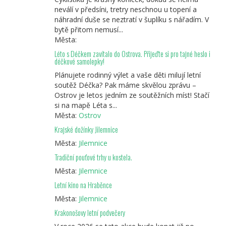
neválí v předsíni, tretry neschnou u topení a
náhradní duše se neztratí v šuplíku s nářadím. V
bytě přitom nemusí...
Města:
Léto s Déčkem zavítalo do Ostrova. Přijeďte si pro tajné heslo i
déčkové samolepky!
Plánujete rodinný výlet a vaše děti milují letní
soutěž Déčka? Pak máme skvělou zprávu –
Ostrov je letos jedním ze soutěžních míst! Stačí
si na mapě Léta s...
Města:
Ostrov
Krajské dožínky Jilemnice
Města:
Jilemnice
Tradiční pouťové trhy u kostela.
Města:
Jilemnice
Letní kino na Hraběnce
Města:
Jilemnice
Krakonošovy letní podvečery