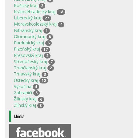
Košický kraj
2
Královéhradecký kraj
18
Liberecký kraj
27
Moravskoslezský kraj
4
Nitrianský kraj
1
Olomoucký kraj
8
Pardubický kraj
6
Plzeňský kraj
17
Prešovský kraj
2
Středočeský kraj
7
Trenčianský kraj
2
Trnavský kraj
3
Ústecký kraj
12
Vysočina
4
Zahraničí
5
Žilinský kraj
6
Zlínský kraj
8
Média