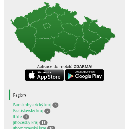
Aplikace do mobilů
ZDARMA
!
Regiony
Banskobystrický kraj
5
Bratislavský kraj
2
Itálie
1
Jihočeský kraj
13
Jihomoravský kraj
10