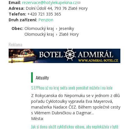
Email:
rezervace@hotylekupekina.cz
je
(odkaz
Adresa:
Dolní Údolí 44, 793 76 Zlaté Hory
externí)
odešle
Telefon:
+420 721 335 365
e-
Druh zařízení:
Penzion
mail)
Obec:
Olomoucký kraj
›
Jeseníky
Olomoucký kraj
›
Zlaté Hory
Reklama
Aktuality
S EPPkou až na kraj světa aneb pomáhat můžete i na kole
Z Rokycanska do Nepomuku se v jednom z dílů
pořadu Cyklotoulky vypravila Eva Mayerová,
manažerka Nadace ČEZ. Během společné cesty
s Vilémem Dubničkou a Dagmar...
Města:
Jak si doma uložit cyklistickou výbavu, aby nepřekážela v bytě