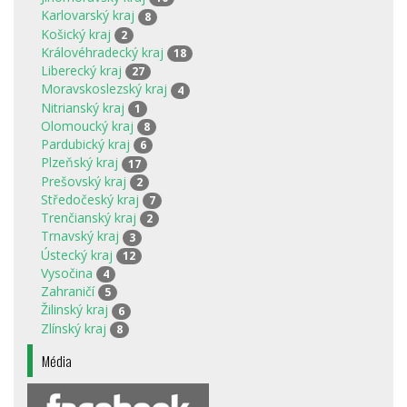
Karlovarský kraj
8
Košický kraj
2
Královéhradecký kraj
18
Liberecký kraj
27
Moravskoslezský kraj
4
Nitrianský kraj
1
Olomoucký kraj
8
Pardubický kraj
6
Plzeňský kraj
17
Prešovský kraj
2
Středočeský kraj
7
Trenčianský kraj
2
Trnavský kraj
3
Ústecký kraj
12
Vysočina
4
Zahraničí
5
Žilinský kraj
6
Zlínský kraj
8
Média