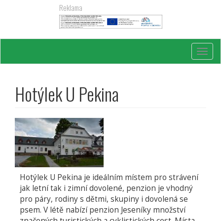
Přejít
Reklama
k
hlavnímu
obsahu
Toggl
navig
Hotýlek U Pekina
Hotýlek U Pekina je ideálním místem pro strávení
jak letní tak i zimní dovolené, penzion je vhodný
pro páry, rodiny s dětmi, skupiny i dovolená se
psem. V létě nabízí penzion Jeseníky množství
značených turistických a cyklistických cest. Místa,