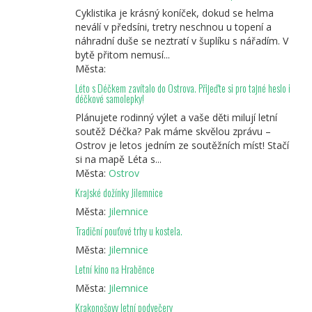
Cyklistika je krásný koníček, dokud se helma
neválí v předsíni, tretry neschnou u topení a
náhradní duše se neztratí v šuplíku s nářadím. V
bytě přitom nemusí...
Města:
Léto s Déčkem zavítalo do Ostrova. Přijeďte si pro tajné heslo i
déčkové samolepky!
Plánujete rodinný výlet a vaše děti milují letní
soutěž Déčka? Pak máme skvělou zprávu –
Ostrov je letos jedním ze soutěžních míst! Stačí
si na mapě Léta s...
Města:
Ostrov
Krajské dožínky Jilemnice
Města:
Jilemnice
Tradiční pouťové trhy u kostela.
Města:
Jilemnice
Letní kino na Hraběnce
Města:
Jilemnice
Krakonošovy letní podvečery