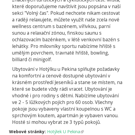
které doporučujeme navštívit jsou popsána v naší
sekci "Volný čas". Pokud nechcete nikam cestovat
a raději relaxujete, můžete využít naše zcela nové
wellness centrum s bazénem, vířivkou, parní
sunou a relaxační zónou, finskou saunu s
ochlazovacím bazénkem, v létě venkovní bazén s
lehátky. Pro milovníky sportu nabízíme hřiště s
umělým povrchem, travnaté hřiště, bowling,
billiard či minigolf.
Ubytování v Hotýlku u Pekina splňujte požadavky
na komfortní a cenově dostupné ubytování v
krásném prostředí Jeseníků a stane se místem, na
které se budete vždy rádi vracet. Ubytování je
vhodné i pro rodiny s dětmi. Nabízíme ubytování
ve 2 - 5 lůžkových pojích pro 60 osob. Všechny
pokoje jsou vybaveny vlastní koupelnou s WC a
sprchovým koutem, apartmán je vybaven vanou.
Hosté si mohou vybrat ze 3 typů pokojů.
Webové stránky:
Hotýlek U Pekina
(odkaz