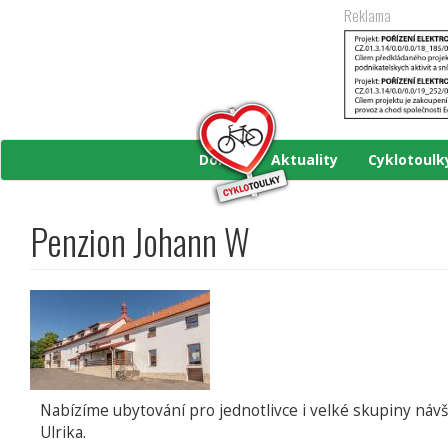
Přejít
Reklama
k
hlavnímu
obsahu
Domů
Aktuality
Cyklotoul
Penzion Johann W
Nabízíme ubytování pro jednotlivce i velké skupiny náv
Ulrika.