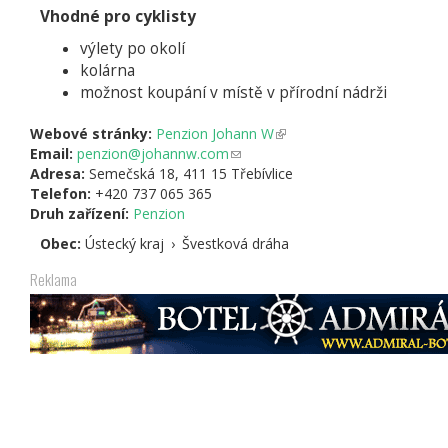
Vhodné pro cyklisty
výlety po okolí
kolárna
možnost koupání v místě v přírodní nádrži
Webové stránky:
Penzion Johann W
(odkaz
Email:
penzion@johannw.com
(odkaz
je
Adresa:
Semečská 18, 411 15 Třebívlice
odešle
externí)
Telefon:
+420 737 065 365
e-
Druh zařízení:
Penzion
mail)
Obec:
Ústecký kraj
›
Švestková dráha
Reklama