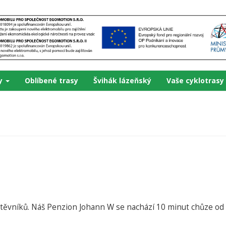
ky
Oblíbené trasy
Švihák lázeňský
Vaše cyklotrasy
štěvníků. Náš Penzion Johann W se nachází 10 minut chůze od v