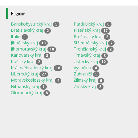
Regiony
Banskobystrický kraj
Pardubický kraj
5
6
Bratislavský kraj
Plzeňský kraj
2
17
Itálie
Prešovský kraj
1
2
Jihočeský kraj
Středočeský kraj
13
7
Jihomoravský kraj
Trenčianský kraj
10
2
Karlovarský kraj
Trnavský kraj
8
3
Košický kraj
Ústecký kraj
2
12
Královéhradecký kraj
Vysočina
18
4
Liberecký kraj
Zahraničí
27
5
Moravskoslezský kraj
Žilinský kraj
4
6
Nitrianský kraj
Zlínský kraj
1
8
Olomoucký kraj
8