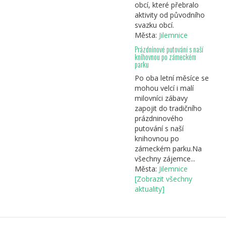
obcí, které přebralo
aktivity od původního
svazku obcí.
Města:
Jilemnice
Prázdninové putování s naší
knihovnou po zámeckém
parku
Po oba letní měsíce se
mohou velcí i malí
milovníci zábavy
zapojit do tradičního
prázdninového
putování s naší
knihovnou po
zámeckém parku.Na
všechny zájemce...
Města:
Jilemnice
[Zobrazit všechny
aktuality]