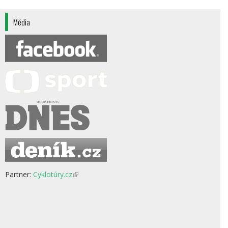
Média
Partner:
Cyklotúry.cz
(odkaz
je
externí)