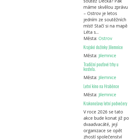
soutěž Déčka? Pak
máme skvělou zprávu
– Ostrov je letos
jedním ze soutěžních
míst! Stačí si na mapě
Léta s...
Města:
Ostrov
Krajské dožínky Jilemnice
Města:
Jilemnice
Tradiční pouťové trhy u
kostela.
Města:
Jilemnice
Letní kino na Hraběnce
Města:
Jilemnice
Krakonošovy letní podvečery
V roce 2026 se tato
akce bude konat již po
dvaadvacáté, její
organizace se opět
zhostí společenství