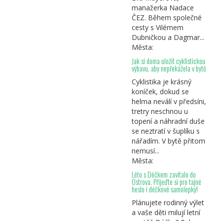
manažerka Nadace
ČEZ. Během společné
cesty s Vilémem
Dubničkou a Dagmar...
Města:
Jak si doma uložit cyklistickou
výbavu, aby nepřekážela v bytě
Cyklistika je krásný
koníček, dokud se
helma neválí v předsíni,
tretry neschnou u
topení a náhradní duše
se neztratí v šuplíku s
nářadím. V bytě přitom
nemusí...
Města:
Léto s Déčkem zavítalo do
Ostrova. Přijeďte si pro tajné
heslo i déčkové samolepky!
Plánujete rodinný výlet
a vaše děti milují letní