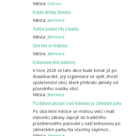
Města:
Ostrov
Krajské dožínky Jilemnice
Města:
Jilemnice
Tradiční pouťové trhy u kostela.
Města:
Jilemnice
Letní kino na Hraběnce
Města:
Jilemnice
Krakonošovy letní podvečery
V roce 2026 se tato akce bude konat již po
dvaadvacáté, její organizace se opět zhostí
společenství obcí, které přebralo aktivity od
původního svazku obcí.
Města:
Jilemnice
Prázdninové putování s naší knihovnou po zámeckém parku
Po oba letní měsíce se mohou velcí i malí
milovníci zábavy zapojit do tradičního
prázdninového putování s naší knihovnou po
zámeckém parku.Na všechny zájemce...
Města:
Jilemnice