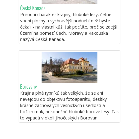
Česká Kanada
Přírodní charakter krajiny, hluboké lesy, četné
vodní plochy a sychravější podnebí než byste
čekali - na vlastní kůži tak pocítíte, proč se zdejší
území na pomezí Čech, Moravy a Rakouska
nazývá Česká Kanada.
Borovany
Krajina plná rybníků tak velkých, že se ani
nevejdou do objektivu fotoaparátu, desítky
krásně zachovalých vesnických usedlostí a
božích muk, nekonečné hluboké borové lesy. Tak
to vypadá v okolí jihočeských Borovan.