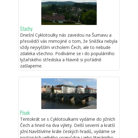
Stachy
Dnešní Cyklotoulky nás zavedou na Šumavu a
přesvědčí vás mimojiné o tom, že Sněžka nebyla
vždy nejvyšším vrcholem Čech, ale to nebude
zdaleka všechno. Podíváme se i do populárního
lyžařského střediska a hlavně si pořádně
zašlapeme.
Písek
Tentokrát se s Cyklotoulkami vydáme do jižních
Čech a hned na dva výlety. Delší severní a kratší
jižní.Navštívíme krále českých hradů, vydáme se
postopách velkého vojevůdce i jeho literárního