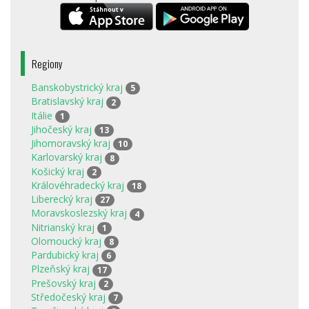
Regiony
Banskobystrický kraj
5
Bratislavský kraj
2
Itálie
1
Jihočeský kraj
13
Jihomoravský kraj
10
Karlovarský kraj
8
Košický kraj
2
Královéhradecký kraj
18
Liberecký kraj
27
Moravskoslezský kraj
4
Nitrianský kraj
1
Olomoucký kraj
8
Pardubický kraj
6
Plzeňský kraj
17
Prešovský kraj
2
Středočeský kraj
7