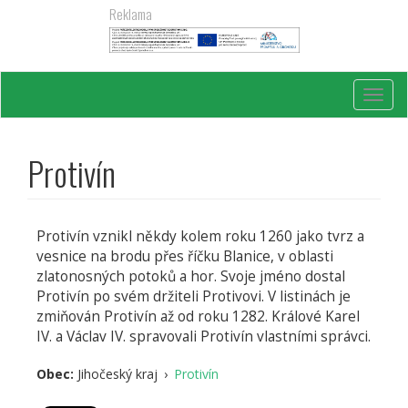
Přejít
Reklama
k
hlavnímu
obsahu
Toggl
navig
Protivín
Protivín vznikl někdy kolem roku 1260 jako tvrz a
vesnice na brodu přes říčku Blanice, v oblasti
zlatonosných potoků a hor. Svoje jméno dostal
Protivín po svém držiteli Protivovi. V listinách je
zmiňován Protivín až od roku 1282. Králové Karel
IV. a Václav IV. spravovali Protivín vlastními správci.
Obec:
Jihočeský kraj
›
Protivín