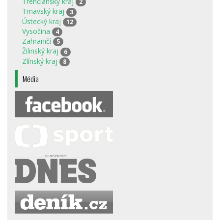
Trenčianský kraj
2
Trnavský kraj
3
Ústecký kraj
12
Vysočina
4
Zahraničí
5
Žilinský kraj
6
Zlínský kraj
8
Média