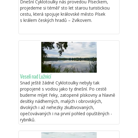
Dnešní Cyklotoulky nás provedou Píseckem,
projedeme si téměř sto let starou turistickou
cestu, která spojuje královské město Písek
s králem českých hradů – Zvíkovem.
Veselí nad Lužnicí
Snad ještě žádné Cyklotoulky nebyly tak
propojené s vodou jako ty dnešní. Po cestě
budeme míjet řeky, zatopené pískovny a hlavně
desítky nádherných, malých i obrovských,
divokých i až nehezky zkultivovaných,
opečovávaných i na první pohled opuštěných -
rybníků.