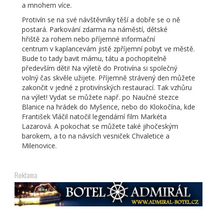
a mnohem více.
Protivín se na své návštěvníky těší a dobře se o ně
postará. Parkování zdarma na náměstí, dětské
hřiště za rohem nebo příjemné informační
centrum v kaplancevám jistě zpříjemní pobyt ve městě.
Bude to tady bavit mámu, tátu a pochopitelně
především děti! Na výletě do Protivína si společný
volný čas skvěle užijete. Příjemně strávený den můžete
zakončit v jedné z protivínských restaurací. Tak vzhůru
na výlet! Vydat se můžete např. po Naučné stezce
Blanice na hrádek do Myšence, nebo do Klokočína, kde
František Vláčil natočil legendární film Markéta
Lazarová. A pokochat se můžete také jihočeským
barokem, a to na návsích vesniček Chvaletice a
Milenovice.
Reklama