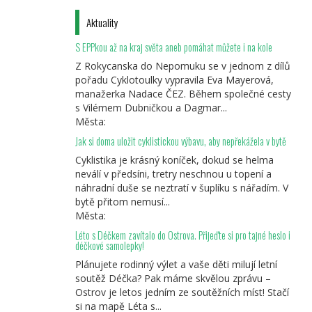
Aktuality
S EPPkou až na kraj světa aneb pomáhat můžete i na kole
Z Rokycanska do Nepomuku se v jednom z dílů
pořadu Cyklotoulky vypravila Eva Mayerová,
manažerka Nadace ČEZ. Během společné cesty
s Vilémem Dubničkou a Dagmar...
Města:
Jak si doma uložit cyklistickou výbavu, aby nepřekážela v bytě
Cyklistika je krásný koníček, dokud se helma
neválí v předsíni, tretry neschnou u topení a
náhradní duše se neztratí v šuplíku s nářadím. V
bytě přitom nemusí...
Města:
Léto s Déčkem zavítalo do Ostrova. Přijeďte si pro tajné heslo i
déčkové samolepky!
Plánujete rodinný výlet a vaše děti milují letní
soutěž Déčka? Pak máme skvělou zprávu –
Ostrov je letos jedním ze soutěžních míst! Stačí
si na mapě Léta s...