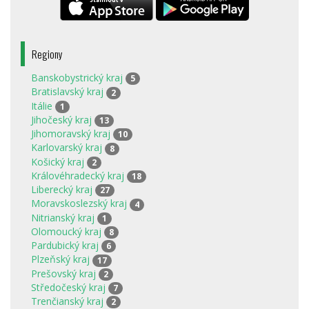
Regiony
Banskobystrický kraj
5
Bratislavský kraj
2
Itálie
1
Jihočeský kraj
13
Jihomoravský kraj
10
Karlovarský kraj
8
Košický kraj
2
Královéhradecký kraj
18
Liberecký kraj
27
Moravskoslezský kraj
4
Nitrianský kraj
1
Olomoucký kraj
8
Pardubický kraj
6
Plzeňský kraj
17
Prešovský kraj
2
Středočeský kraj
7
Trenčianský kraj
2