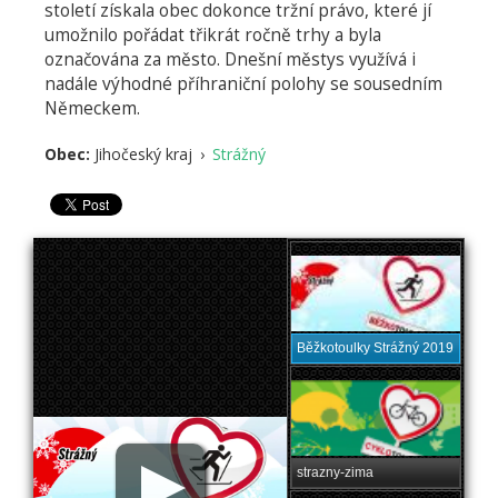
století získala obec dokonce tržní právo, které jí
umožnilo pořádat třikrát ročně trhy a byla
označována za město. Dnešní městys využívá i
nadále výhodné příhraniční polohy se sousedním
Německem.
Obec:
Jihočeský kraj
›
Strážný
Běžkotoulky Strážný 2019
strazny-zima