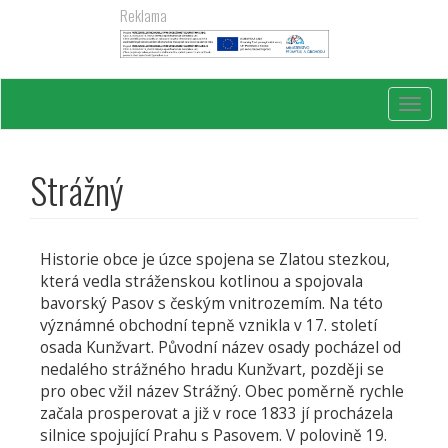
Přejít
Reklama
k
hlavnímu
obsahu
Toggl
navig
Strážný
Historie obce je úzce spojena se Zlatou stezkou,
která vedla stráženskou kotlinou a spojovala
bavorský Pasov s českým vnitrozemím. Na této
význámné obchodní tepně vznikla v 17. století
osada Kunžvart. Původní název osady pocházel od
nedalého strážného hradu Kunžvart, později se
pro obec vžil název Strážný. Obec poměrně rychle
začala prosperovat a již v roce 1833 jí procházela
silnice spojující Prahu s Pasovem. V polovině 19.