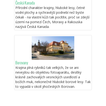
Česká Kanada
Přírodní charakter krajiny, hluboké lesy, četné
vodní plochy a sychravější podnebí než byste
čekali - na vlastní kůži tak pocítíte, proč se zdejší
území na pomezí Čech, Moravy a Rakouska
nazývá Česká Kanada.
Borovany
Krajina plná rybníků tak velkých, že se ani
nevejdou do objektivu fotoaparátu, desítky
krásně zachovalých vesnických usedlostí a
božích muk, nekonečné hluboké borové lesy. Tak
to vypadá v okolí jihočeských Borovan.