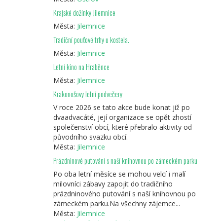
Krajské dožínky Jilemnice
Města:
Jilemnice
Tradiční pouťové trhy u kostela.
Města:
Jilemnice
Letní kino na Hraběnce
Města:
Jilemnice
Krakonošovy letní podvečery
V roce 2026 se tato akce bude konat již po
dvaadvacáté, její organizace se opět zhostí
společenství obcí, které přebralo aktivity od
původního svazku obcí.
Města:
Jilemnice
Prázdninové putování s naší knihovnou po zámeckém parku
Po oba letní měsíce se mohou velcí i malí
milovníci zábavy zapojit do tradičního
prázdninového putování s naší knihovnou po
zámeckém parku.Na všechny zájemce...
Města:
Jilemnice