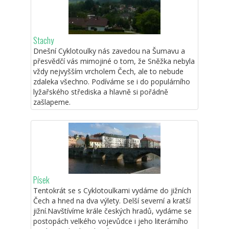
Stachy
Dnešní Cyklotoulky nás zavedou na Šumavu a
přesvědčí vás mimojiné o tom, že Sněžka nebyla
vždy nejvyšším vrcholem Čech, ale to nebude
zdaleka všechno. Podíváme se i do populárního
lyžařského střediska a hlavně si pořádně
zašlapeme.
Písek
Tentokrát se s Cyklotoulkami vydáme do jižních
Čech a hned na dva výlety. Delší severní a kratší
jižní.Navštívíme krále českých hradů, vydáme se
postopách velkého vojevůdce i jeho literárního