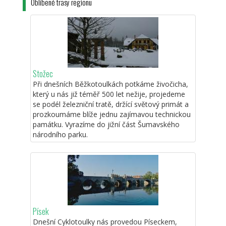
Oblíbené trasy regionu
Stožec
Při dnešních Běžkotoulkách potkáme živočicha,
který u nás již téměř 500 let nežije, projedeme
se podél železniční tratě, držící světový primát a
prozkoumáme blíže jednu zajímavou technickou
památku. Vyrazíme do jižní část Šumavského
národního parku.
Písek
Dnešní Cyklotoulky nás provedou Píseckem,