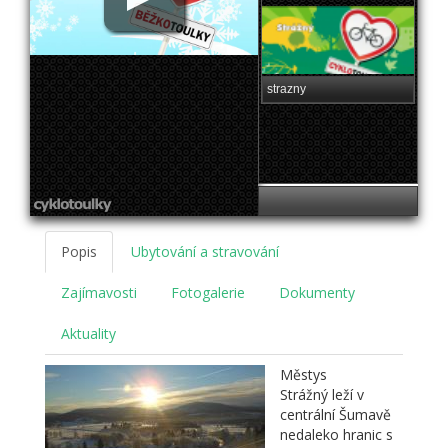
strazny
Popis
Ubytování a stravování
Zajímavosti
Fotogalerie
Dokumenty
Aktuality
Městys
Strážný leží v
centrální Šumavě
nedaleko hranic s