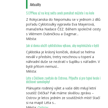
Aktuality
S EPPkou až na kraj světa aneb pomáhat můžete i na kole
Z Rokycanska do Nepomuku se v jednom z dílů
pořadu Cyklotoulky vypravila Eva Mayerová,
manažerka Nadace ČEZ. Během společné cesty
s Vilémem Dubničkou a Dagmar...
Města:
Jak si doma uložit cyklistickou výbavu, aby nepřekážela v bytě
Cyklistika je krásný koníček, dokud se helma
neválí v předsíni, tretry neschnou u topení a
náhradní duše se neztratí v šuplíku s nářadím. V
bytě přitom nemusí...
Města:
Léto s Déčkem zavítalo do Ostrova. Přijeďte si pro tajné heslo i
déčkové samolepky!
Plánujete rodinný výlet a vaše děti milují letní
soutěž Déčka? Pak máme skvělou zprávu –
Ostrov je letos jedním ze soutěžních míst! Stačí
si na mapě Léta s...
Města:
Ostrov