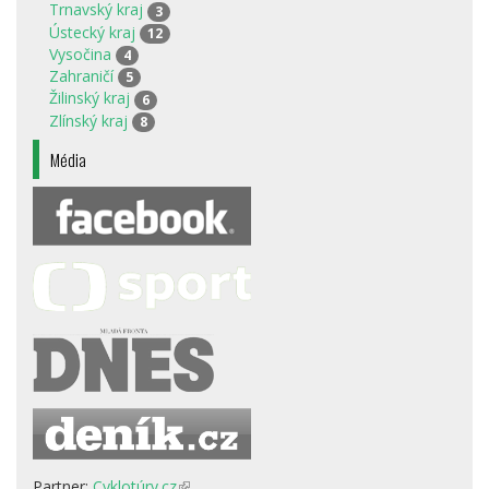
Trnavský kraj
3
Ústecký kraj
12
Vysočina
4
Zahraničí
5
Žilinský kraj
6
Zlínský kraj
8
Média
Partner:
Cyklotúry.cz
(odkaz