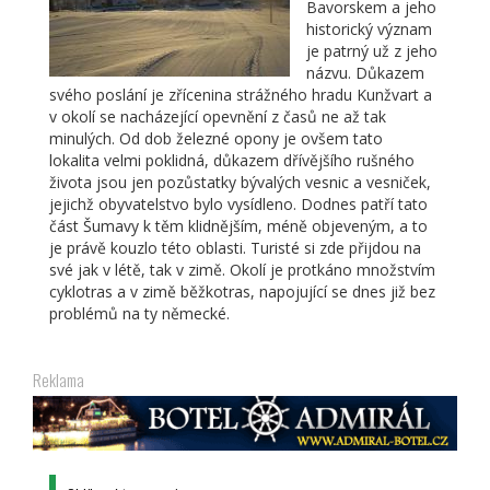
Bavorskem a jeho
historický význam
je patrný už z jeho
názvu. Důkazem
svého poslání je zřícenina strážného hradu Kunžvart a
v okolí se nacházející opevnění z časů ne až tak
minulých. Od dob železné opony je ovšem tato
lokalita velmi poklidná, důkazem dřívějšího rušného
života jsou jen pozůstatky bývalých vesnic a vesniček,
jejichž obyvatelstvo bylo vysídleno. Dodnes patří tato
část Šumavy k těm klidnějším, méně objeveným, a to
je právě kouzlo této oblasti. Turisté si zde přijdou na
své jak v létě, tak v zimě. Okolí je protkáno množstvím
cyklotras a v zimě běžkotras, napojující se dnes již bez
problémů na ty německé.
Reklama