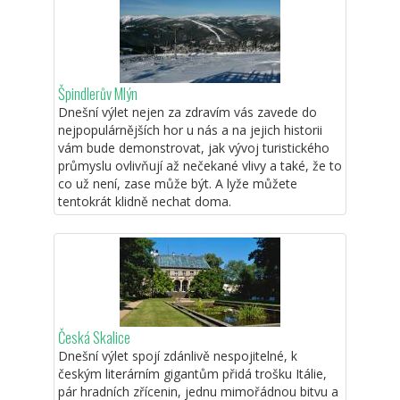
Špindlerův Mlýn
Dnešní výlet nejen za zdravím vás zavede do
nejpopulárnějších hor u nás a na jejich historii
vám bude demonstrovat, jak vývoj turistického
průmyslu ovlivňují až nečekané vlivy a také, že to
co už není, zase může být. A lyže můžete
tentokrát klidně nechat doma.
Česká Skalice
Dnešní výlet spojí zdánlivě nespojitelné, k
českým literárním gigantům přidá trošku Itálie,
pár hradních zřícenin, jednu mimořádnou bitvu a