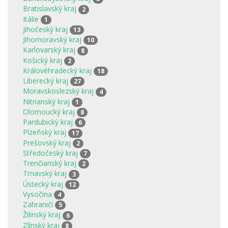
Bratislavský kraj
2
Itálie
1
Jihočeský kraj
13
Jihomoravský kraj
10
Karlovarský kraj
8
Košický kraj
2
Královéhradecký kraj
18
Liberecký kraj
27
Moravskoslezský kraj
4
Nitrianský kraj
1
Olomoucký kraj
8
Pardubický kraj
6
Plzeňský kraj
17
Prešovský kraj
2
Středočeský kraj
7
Trenčianský kraj
2
Trnavský kraj
3
Ústecký kraj
12
Vysočina
4
Zahraničí
5
Žilinský kraj
6
Zlínský kraj
8