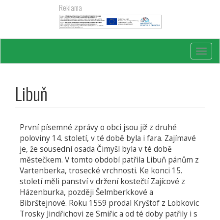
Přejít
Reklama
k
hlavnímu
obsahu
Toggl
navig
Libuň
První písemné zprávy o obci jsou již z druhé
poloviny 14. století, v té době byla i fara. Zajímavé
je, že sousední osada Čimyšl byla v té době
městečkem. V tomto období patřila Libuň pánům z
Vartenberka, trosecké vrchnosti. Ke konci 15.
století měli panství v držení kostečtí Zajícové z
Házenburka, později Šelmberkkové a
Bibrštejnové. Roku 1559 prodal Kryštof z Lobkovic
Trosky Jindřichovi ze Smiřic a od té doby patřily i s