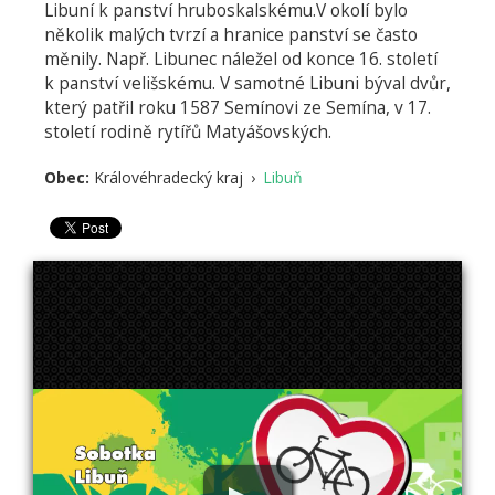
Libuní k panství hruboskalskému.V okolí bylo
několik malých tvrzí a hranice panství se často
měnily. Např. Libunec náležel od konce 16. století
k panství velišskému. V samotné Libuni býval dvůr,
který patřil roku 1587 Semínovi ze Semína, v 17.
století rodině rytířů Matyášovských.
Obec:
Královéhradecký kraj
›
Libuň
Cyk
Lib