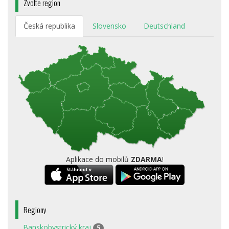
Zvolte region
Česká republika
Slovensko
Deutschland
Aplikace do mobilů
ZDARMA
!
Regiony
Banskobystrický kraj
5