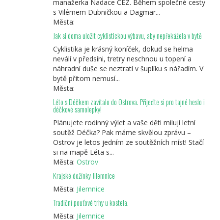
manažerka Nadace ČEZ. Během společné cesty
s Vilémem Dubničkou a Dagmar...
Města:
Jak si doma uložit cyklistickou výbavu, aby nepřekážela v bytě
Cyklistika je krásný koníček, dokud se helma
neválí v předsíni, tretry neschnou u topení a
náhradní duše se neztratí v šuplíku s nářadím. V
bytě přitom nemusí...
Města:
Léto s Déčkem zavítalo do Ostrova. Přijeďte si pro tajné heslo i
déčkové samolepky!
Plánujete rodinný výlet a vaše děti milují letní
soutěž Déčka? Pak máme skvělou zprávu –
Ostrov je letos jedním ze soutěžních míst! Stačí
si na mapě Léta s...
Města:
Ostrov
Krajské dožínky Jilemnice
Města:
Jilemnice
Tradiční pouťové trhy u kostela.
Města:
Jilemnice