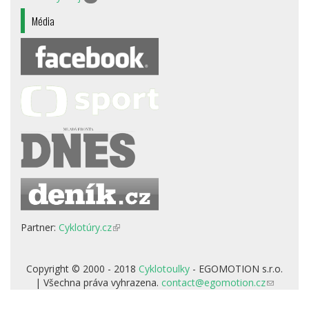
Média
Partner:
Cyklotúry.cz
(odkaz
je
externí)
Copyright © 2000 - 2018
Cyklotoulky
- EGOMOTION s.r.o.
| Všechna práva vyhrazena.
contact@egomotion.cz
(odkaz
odešle