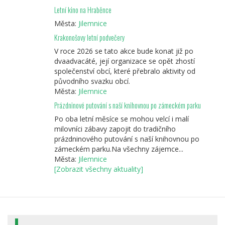
Letní kino na Hraběnce
Města:
Jilemnice
Krakonošovy letní podvečery
V roce 2026 se tato akce bude konat již po
dvaadvacáté, její organizace se opět zhostí
společenství obcí, které přebralo aktivity od
původního svazku obcí.
Města:
Jilemnice
Prázdninové putování s naší knihovnou po zámeckém parku
Po oba letní měsíce se mohou velcí i malí
milovníci zábavy zapojit do tradičního
prázdninového putování s naší knihovnou po
zámeckém parku.Na všechny zájemce...
Města:
Jilemnice
[Zobrazit všechny aktuality]