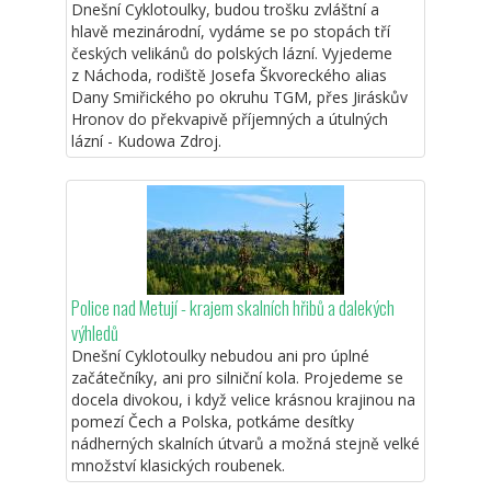
Dnešní Cyklotoulky, budou trošku zvláštní a
hlavě mezinárodní, vydáme se po stopách tří
českých velikánů do polských lázní. Vyjedeme
z Náchoda, rodiště Josefa Škvoreckého alias
Dany Smiřického po okruhu TGM, přes Jiráskův
Hronov do překvapivě příjemných a útulných
lázní - Kudowa Zdroj.
Police nad Metují - krajem skalních hřibů a dalekých
výhledů
Dnešní Cyklotoulky nebudou ani pro úplné
začátečníky, ani pro silniční kola. Projedeme se
docela divokou, i když velice krásnou krajinou na
pomezí Čech a Polska, potkáme desítky
nádherných skalních útvarů a možná stejně velké
množství klasických roubenek.