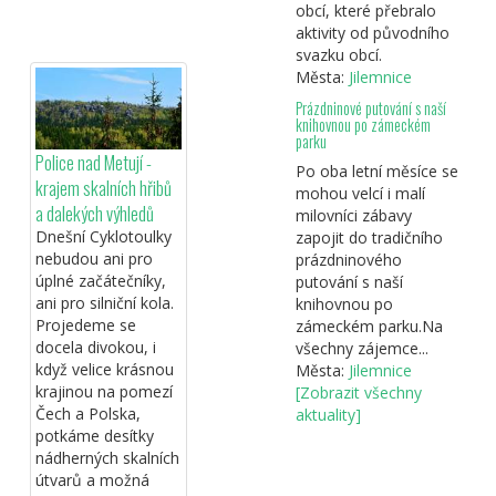
obcí, které přebralo
aktivity od původního
svazku obcí.
Města:
Jilemnice
Prázdninové putování s naší
knihovnou po zámeckém
parku
Police nad Metují -
Po oba letní měsíce se
krajem skalních hřibů
mohou velcí i malí
a dalekých výhledů
milovníci zábavy
Dnešní Cyklotoulky
zapojit do tradičního
nebudou ani pro
prázdninového
úplné začátečníky,
putování s naší
ani pro silniční kola.
knihovnou po
Projedeme se
zámeckém parku.Na
docela divokou, i
všechny zájemce...
když velice krásnou
Města:
Jilemnice
krajinou na pomezí
[Zobrazit všechny
Čech a Polska,
aktuality]
potkáme desítky
nádherných skalních
útvarů a možná