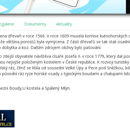
ogalerie
Dokumenty
Aktuality
ena dřevaři v roce 1566. V roce 1609 musela komise kutnohorských d
že většina porostů byla vymýcena. Z části dřevařů se tak stali osadníci
 dobytka a koz. Dalším zdrojem obživy bylo pašování.
ro zdejší obyvatele návštěva císaře Josefa II. v roce 1779, který dal 
asu nejvýše položeným kostelem v České republice. K rozvoji turistiky
ělský ráz, čímž se lišila od sousední Velké Úpy a Pece pod Sněžkou, 
 původní ráz ryze horské osady s typickými boudami a chalupami lido
mezní Boudy,U kostela a Spálený Mlýn.