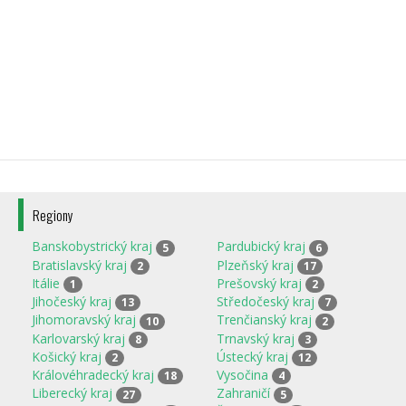
Regiony
Banskobystrický kraj
Pardubický kraj
5
6
Bratislavský kraj
Plzeňský kraj
2
17
Itálie
Prešovský kraj
1
2
Jihočeský kraj
Středočeský kraj
13
7
Jihomoravský kraj
Trenčianský kraj
10
2
Karlovarský kraj
Trnavský kraj
8
3
Košický kraj
Ústecký kraj
2
12
Královéhradecký kraj
Vysočina
18
4
Liberecký kraj
Zahraničí
27
5