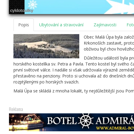
Popis
Ubytování a stravování
Zajímavosti
Fot
Obec Malá Úpa byla založ
Krkonoších zastavit, proto
obživou byl chov hovězího
Důležitou událostí byla p
horského kostelíka sv. Petra a Pavla. Tento kostel byl svého č
první světové válce. I nadále si však udržovala výrazně zeměd
přestavěno na penziony. Proto si uchovala až do dnešních dnů
rozptýlenými po horských svazích.
Malá Úpa se skládá z mnoha lokalit, ty nejdůležitější jsou Po
Reklama