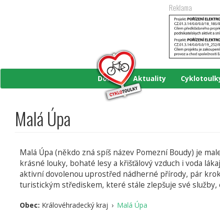
Přejít
Reklama
k
hlavnímu
obsahu
Domů
Aktuality
Cyklotoul
Malá Úpa
Malá Úpa (někdo zná spíš název Pomezní Boudy) je male
krásné louky, bohaté lesy a křišťálový vzduch i voda láka
aktivní dovolenou uprostřed nádherné přírody, pár krok
turistickým střediskem, které stále zlepšuje své služby,
Obec:
Královéhradecký kraj
›
Malá Úpa