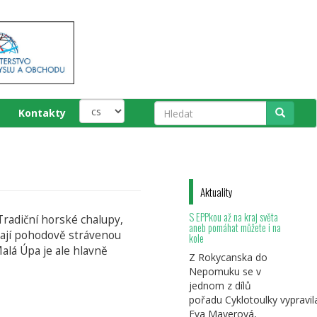
Kontakty
Hledat
Aktuality
S EPPkou až na kraj světa
radiční horské chalupy,
aneb pomáhat můžete i na
ávají pohodově strávenou
kole
alá Úpa je ale hlavně
Z Rokycanska do
Nepomuku se v
jednom z dílů
pořadu Cyklotoulky vypravil
Eva Mayerová,