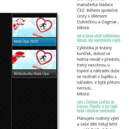
manažerka Nadace
ČEZ. Během společné
cesty s Vilémem
Dubničkou a Dagmar...
Města:
Jak si doma uložit cyklistickou
výbavu, aby nepřekážela v bytě
Malá Úpa 2025
Cyklistika je krásný
koníček, dokud se
helma neválí v předsíni,
tretry neschnou u
topení a náhradní duše
Běžkotoulky Malá Úpa
se neztratí v šuplíku s
nářadím. V bytě přitom
nemusí...
Města:
Léto s Déčkem zavítalo do
Ostrova. Přijeďte si pro tajné
heslo i déčkové samolepky!
Plánujete rodinný výlet
a vaše děti milují letní