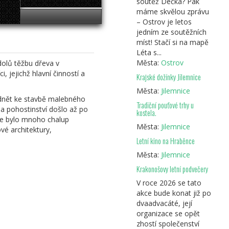
soutěž Déčka? Pak
máme skvělou zprávu
– Ostrov je letos
jedním ze soutěžních
míst! Stačí si na mapě
Léta s...
Města:
Ostrov
olů těžbu dřeva v
, jejichž hlavní činností a
Krajské dožínky Jilemnice
Města:
Jilemnice
podnět ke stavbě malebného
Tradiční pouťové trhy u
 a pohostinství došlo až po
kostela.
kde bylo mnoho chalup
Města:
Jilemnice
vé architektury,
Letní kino na Hraběnce
Města:
Jilemnice
Krakonošovy letní podvečery
V roce 2026 se tato
akce bude konat již po
dvaadvacáté, její
organizace se opět
zhostí společenství