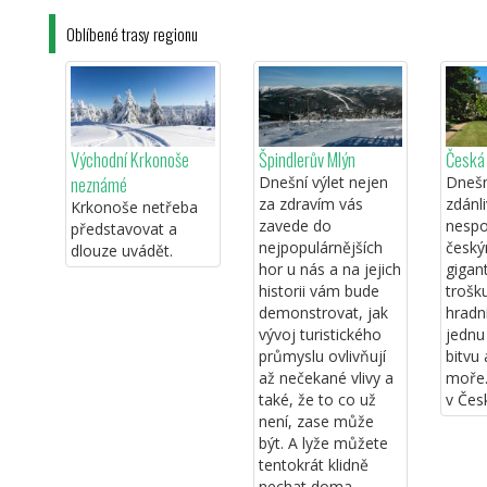
Oblíbené trasy regionu
Východní Krkonoše
Špindlerův Mlýn
Česká 
neznámé
Dnešní výlet nejen
Dnešní
za zdravím vás
zdánl
Krkonoše netřeba
zavede do
nespoj
představovat a
nejpopulárnějších
český
dlouze uvádět.
hor u nás a na jejich
gigan
historii vám bude
trošku
demonstrovat, jak
hradní
vývoj turistického
jedn
průmyslu ovlivňují
bitvu
až nečekané vlivy a
moře.
také, že to co už
v Česk
není, zase může
být. A lyže můžete
tentokrát klidně
nechat doma.