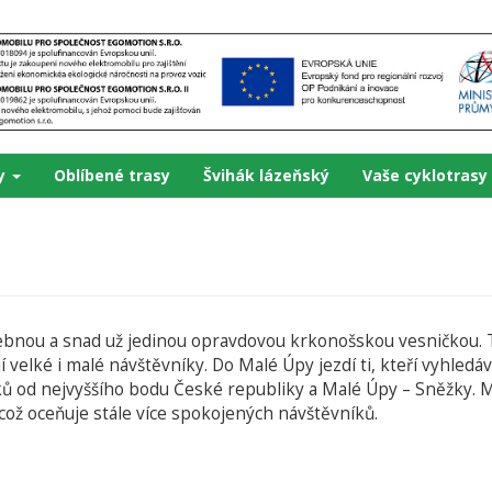
ky
Oblíbené trasy
Švihák lázeňský
Vaše cyklotrasy
bnou a snad už jedinou opravdovou krkonošskou vesničkou. T
jí velké i malé návštěvníky. Do Malé Úpy jezdí ti, kteří vyhled
ů od nejvyššího bodu České republiky a Malé Úpy – Sněžky. M
 což oceňuje stále více spokojených návštěvníků.