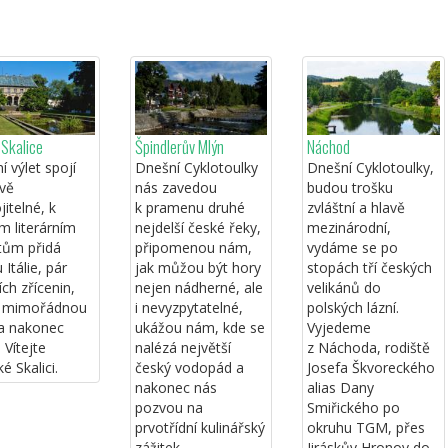
Skalice
Špindlerův Mlýn
Náchod
 výlet spojí
Dnešní Cyklotoulky
Dnešní Cyklotoulky,
ivě
nás zavedou
budou trošku
itelné, k
k pramenu druhé
zvláštní a hlavě
m literárním
nejdelší české řeky,
mezinárodní,
tům přidá
připomenou nám,
vydáme se po
 Itálie, pár
jak můžou být hory
stopách tří českých
ch zřícenin,
nejen nádherné, ale
velikánů do
u mimořádnou
i nevyzpytatelné,
polských lázní.
 a nakonec
ukážou nám, kde se
Vyjedeme
 Vítejte
nalézá největší
z Náchoda, rodiště
é Skalici.
český vodopád a
Josefa Škvoreckého
nakonec nás
alias Dany
pozvou na
Smiřického po
prvotřídní kulinářský
okruhu TGM, přes
zážitek.
Jiráskův Hronov do