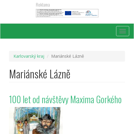
Přejít
Reklama
k
hlavnímu
obsahu
Toggl
navig
Karlovarský kraj
Mariánské Lázně
Mariánské Lázně
100 let od návštěvy Maxima Gorkého