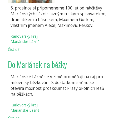
6. prosince si připomeneme 100 let od návštěvy
Mariánských Lázní slavným ruským spisovatelem,
dramatikem a básníkem, Maximem Gorkim,
vlastním jménem Alexej Maximovič Peškov.
Karlovarský kraj
Mariánské Lázně
Číst dál
100
let
od
Do Mariánek na běžky
návštěvy
Maxima
Gorkého
Mariánské Lázně se v zimě proměňují na ráj pro
milovníky běžkování. S dostatkem sněhu se
otevírá možnost prozkoumat krásy okolních lesů
na běžkách.
Karlovarský kraj
Mariánské Lázně