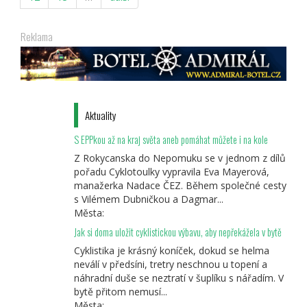
kouty
Mariánských
Lázní
Reklama
Aktuality
S EPPkou až na kraj světa aneb pomáhat můžete i na kole
Z Rokycanska do Nepomuku se v jednom z dílů
pořadu Cyklotoulky vypravila Eva Mayerová,
manažerka Nadace ČEZ. Během společné cesty
s Vilémem Dubničkou a Dagmar...
Města:
Jak si doma uložit cyklistickou výbavu, aby nepřekážela v bytě
Cyklistika je krásný koníček, dokud se helma
neválí v předsíni, tretry neschnou u topení a
náhradní duše se neztratí v šuplíku s nářadím. V
bytě přitom nemusí...
Města: