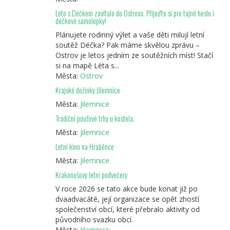
Léto s Déčkem zavítalo do Ostrova. Přijeďte si pro tajné heslo i
déčkové samolepky!
Plánujete rodinný výlet a vaše děti milují letní
soutěž Déčka? Pak máme skvělou zprávu –
Ostrov je letos jedním ze soutěžních míst! Stačí
si na mapě Léta s...
Města:
Ostrov
Krajské dožínky Jilemnice
Města:
Jilemnice
Tradiční pouťové trhy u kostela.
Města:
Jilemnice
Letní kino na Hraběnce
Města:
Jilemnice
Krakonošovy letní podvečery
V roce 2026 se tato akce bude konat již po
dvaadvacáté, její organizace se opět zhostí
společenství obcí, které přebralo aktivity od
původního svazku obcí.
Města:
Jilemnice