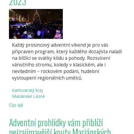
2023
Každý prosincový adventní víkend je pro vás
připraven program, který každého dozajista naladí
na blížící se svátky klidu a pohody. Rozsvícení
vánočního stromu, koledy v klasickém, ale i
nevšedním – rockovém podání, hudební
vystoupení regionálních umělců.
Karlovarský kraj
Mariánské Lázně
Číst dál
Mariánskolázeňské
adventní
trhy
Adventní prohlídky vám přiblíží
2023
nejzajímavější kouty Mariánských