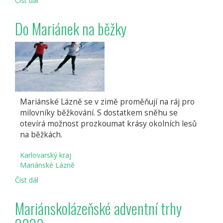
Číst dál
Do
Mariánek
na
Do Mariánek na běžky
běžky
Mariánské Lázně se v zimě proměňují na ráj pro
milovníky běžkování. S dostatkem sněhu se
otevírá možnost prozkoumat krásy okolních lesů
na běžkách.
Karlovarský kraj
Mariánské Lázně
Číst dál
Do
Mariánek
na
Mariánskolázeňské adventní trhy
běžky