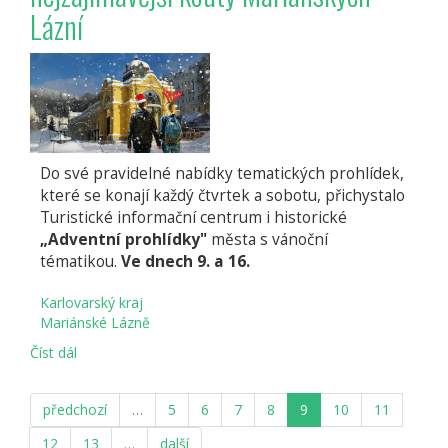
Lázní
Do své pravidelné nabídky tematických prohlídek,
které se konají každý čtvrtek a sobotu, přichystalo
Turistické informační centrum i historické
„Adventní prohlídky"
města s vánoční
tématikou.
Ve dnech 9. a 16.
Karlovarský kraj
Mariánské Lázně
Číst dál
Adventní
prohlídky
vám
předchozí
…
5
6
7
8
9
10
11
přiblíží
nejzajímavější
12
13
…
další