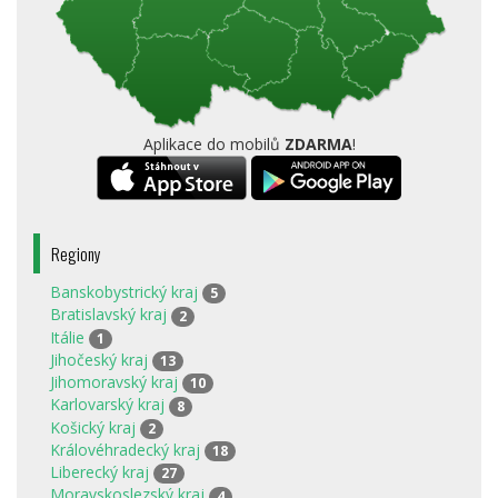
Aplikace do mobilů
ZDARMA
!
Regiony
Banskobystrický kraj
5
Bratislavský kraj
2
Itálie
1
Jihočeský kraj
13
Jihomoravský kraj
10
Karlovarský kraj
8
Košický kraj
2
Královéhradecký kraj
18
Liberecký kraj
27
Moravskoslezský kraj
4