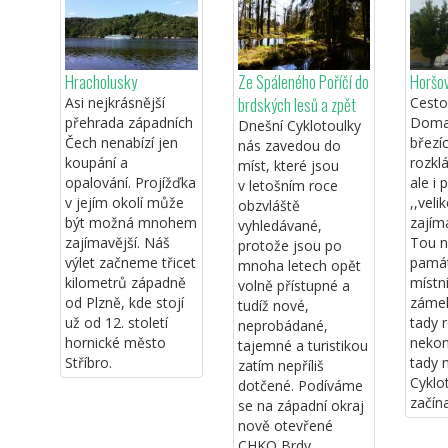
Hracholusky
Ze Spáleného Poříčí do
Horšo
brdských lesů a zpět
Asi nejkrásnější
Cesto
přehrada západních
Domaž
Dnešní Cyklotoulky
Čech nenabízí jen
březí
nás zavedou do
koupání a
rozkl
míst, které jsou
opalování. Projížďka
ale i 
v letošním roce
v jejím okolí může
,,veli
obzvláště
být možná mnohem
zajím
vyhledávané,
zajímavější. Náš
Tou n
protože jsou po
výlet začneme třicet
památ
mnoha letech opět
kilometrů západně
místní
volně přístupné a
od Plzně, kde stojí
zámek
tudíž nové,
už od 12. století
tady 
neprobádané,
hornické město
nekon
tajemné a turistikou
Stříbro.
tady 
zatím nepříliš
Cyklo
dotčené. Podíváme
začína
se na západní okraj
nově otevřené
CHKO Brdy.