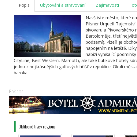
Popis
Ubytování a stravování
Zajímavosti
Fot
Navštivte město, které d
Pilsner Urquell. Tajemství
pivovaru a Pivovarského m
Bartoloměje, třetí nejvě
podzemí). Plzeň je obchodn
napojením na letiště. Dí
nabízí vynikající podmínk
CityLine, Best Western, Marriott), ale také butikové hotely s
jedno z nejkrásnějších golfových hřišť v republice. Okolí města
baroka.
Reklama
Oblíbené trasy regionu