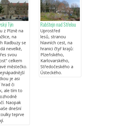
vský Týn
Rabštejn nad Střelou
u z Plzně na
Uprostřed
lice, na
lesů, stranou
ch Radbuzy se
hlavních cest, na
ádá nevelké,
hranici čtyř krajů:
přes svou
Plzeňského,
kost“ celkem
Karlovarského,
avé městečko.
Středočeského a
ejnápadnější
Ústeckého.
kou je asi
 hrad či
, ale tím to
rozhodně
čí. Naopak
naše dnešní
toulky teprve
jí.