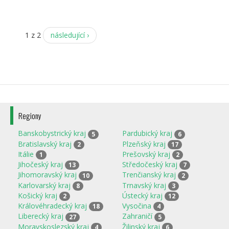
1 z 2
následující ›
Regiony
Banskobystrický kraj
Pardubický kraj
5
6
Bratislavský kraj
Plzeňský kraj
2
17
Itálie
Prešovský kraj
1
2
Jihočeský kraj
Středočeský kraj
13
7
Jihomoravský kraj
Trenčianský kraj
10
2
Karlovarský kraj
Trnavský kraj
8
3
Košický kraj
Ústecký kraj
2
12
Královéhradecký kraj
Vysočina
18
4
Liberecký kraj
Zahraničí
27
5
Moravskoslezský kraj
Žilinský kraj
4
6