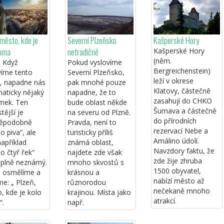
 město, kde je
Severní Plzeňsko
Kašperské Hory
doma
netradičně
Kašperské Hory
(něm.
. Když
Pokud vyslovíme
Bergreichenstein)
víme tento
Severní Plzeňsko,
leží v okrese
, napadne nás
pak mnohé pouze
Klatovy, částečně
aticky nějaký
napadne, že to
zasahují do CHKO
mek. Ten
bude oblast někde
Šumava a částečně
tější je
na severu od Plzně.
do přírodních
děpodobně
Pravda, není to
rezervací Nebe a
o piva“, ale
turisticky příliš
Amálino údolí.
například
známá oblast,
Navzdory faktu, že
o čtyř řek“
najdete zde však
zde žije zhruba
úplně neznámý.
mnoho skvostů s
1500 obyvatel,
 osmělíme a
krásnou a
nabízí město až
me: „ Plzeň,
různorodou
nečekaně mnoho
, kde je kolo
krajinou. Místa jako
atrakcí.
“.
např.