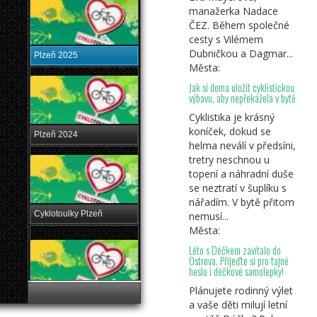
manažerka Nadace
ČEZ. Během společné
cesty s Vilémem
Dubničkou a Dagmar...
Plzeň 2025
Města:
Jak si doma uložit cyklistickou
výbavu, aby nepřekážela v bytě
Cyklistika je krásný
koníček, dokud se
Plzeň 2024
helma neválí v předsíni,
tretry neschnou u
topení a náhradní duše
se neztratí v šuplíku s
nářadím. V bytě přitom
Cyklotoulky Plzeň
nemusí...
Města:
Léto s Déčkem zavítalo do
Ostrova. Přijeďte si pro tajné
heslo i déčkové samolepky!
Plánujete rodinný výlet
Cyklotoulky Plzeň -
a vaše děti milují letní
Kokotské rybníky