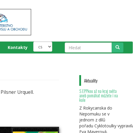
Kontakty
Hledat
Aktuality
S EPPkou až na kraj světa
ilsner Urquell.
aneb pomáhat můžete i na
kole
Z Rokycanska do
Nepomuku se v
jednom z dílů
pořadu Cyklotoulky vypravil
Eva Mayerová,