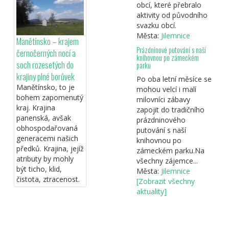
Cyklotoulky Plzeň 2015
obcí, které přebralo
Srpen
aktivity od původního
svazku obcí.
Města:
Jilemnice
Manětínsko – krajem
Prázdninové putování s naší
černočerných nocí a
knihovnou po zámeckém
soch rozesetých do
parku
Cyklotoulky Plzeň 2015
krajiny plné borůvek
Červen
Po oba letní měsíce se
Manětínsko, to je
mohou velcí i malí
bohem zapomenutý
milovníci zábavy
kraj. Krajina
zapojit do tradičního
panenská, avšak
prázdninového
obhospodařovaná
putování s naší
Cyklotoulky Plzeň 2015
generacemi našich
knihovnou po
Duben
předků. Krajina, jejíž
zámeckém parku.Na
atributy by mohly
všechny zájemce...
být ticho, klid,
Města:
Jilemnice
čistota, ztracenost.
[Zobrazit všechny
aktuality]
plzen-3