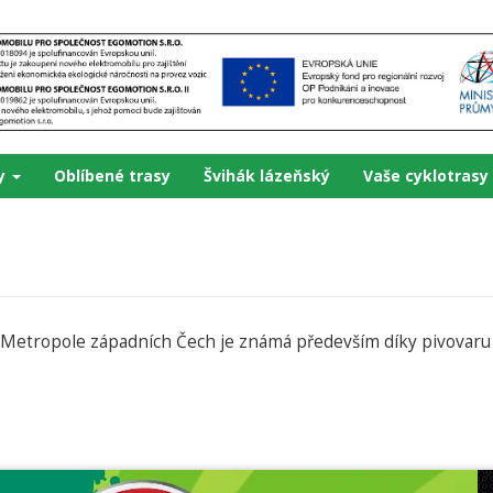
ky
Oblíbené trasy
Švihák lázeňský
Vaše cyklotrasy
Metropole západních Čech je známá především díky pivovaru P