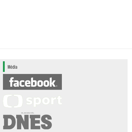
plzen-7
plzen-6
Média