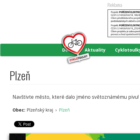
Přejít
Reklama
k
hlavnímu
obsahu
Domů
Aktuality
Cyklotoul
Plzeň
Navštivte město, které dalo jméno světoznámému pivu! 
Obec:
Plzeňský kraj
›
Plzeň