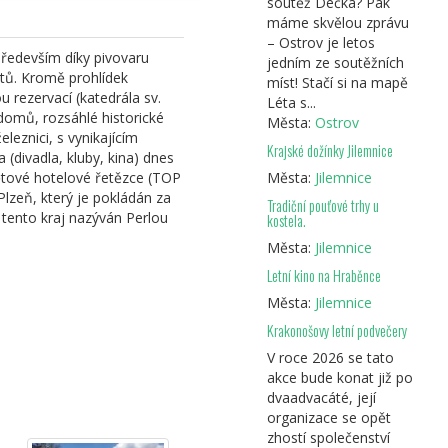
soutěž Déčka? Pak
máme skvělou zprávu
– Ostrov je letos
ředevším díky pivovaru
jedním ze soutěžních
istů. Kromě prohlídek
míst! Stačí si na mapě
 rezervací (katedrála sv.
Cyklotoulky Plzeň 2018
Léta s...
domů, rozsáhlé historické
Města:
Ostrov
leznici, s vynikajícím
Krajské dožínky Jilemnice
divadla, kluby, kina) dnes
větové hotelové řetězce (TOP
Města:
Jilemnice
Plzeň, který je pokládán za
Tradiční pouťové trhy u
Cyklotoulky Plzeň 2017 (z
e tento kraj nazýván Perlou
kostela.
města na zámek Kozel)
Města:
Jilemnice
Letní kino na Hraběnce
Města:
Jilemnice
Krakonošovy letní podvečery
Cyklocity Plzeň
V roce 2026 se tato
akce bude konat již po
dvaadvacáté, její
organizace se opět
zhostí společenství