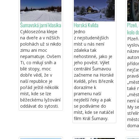
Šumavská jarní klasika
Horská Kvilda
Plzeň,
kolo 
Cyklosezóna klepe
Jedno
na dveře a v nižších
z nejstudenějších
Plzeň
polohách už si nikdo
míst u nás není
vyslo
zimu ani moc
zdaleka tak
název
nepamatuje. Ovšem
nehostinné, jako je
autom
Ti, co milují sníh a
jeho pověst. Výlet
přído
bílé stopy, moc
centrální Šumavou
nejčas
dobře vědí, že v
začneme na Horské
prav
naší republice je
Kvildě, přes Březník
„měst
pořád ještě několik
dorazíme k
také 
míst, kde se lze
pramenu naší
„měst
běžeckému lyžování
nejdelší řeky a pak
není 
oddávat do sytosti.
se podíváme do
My se
míst, kde se natáčel
střelí
film Král Šumavy.
město
doma