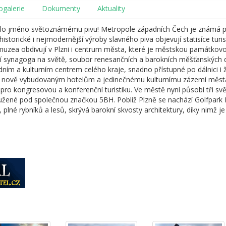
ogalerie
Dokumenty
Aktuality
alo jméno světoznámému pivu! Metropole západních Čech je známá p
 historické i nejmodernější výroby slavného piva objevují statisíce tur
uzea obdivují v Plzni i centrum města, které je městskou památkovou
tší synagoga na světě, soubor renesančních a barokních měšťanských 
ím a kulturním centrem celého kraje, snadno přístupné po dálnici i že
ky nově vybudovaným hotelům a jedinečnému kulturnímu zázemí města (
y pro kongresovou a konferenční turistiku. Ve městě nyní působí tři s
družené pod společnou značkou 5BH. Poblíž Plzně se nachází Golfpark 
, plné rybníků a lesů, skrývá barokní skvosty architektury, díky nimž j