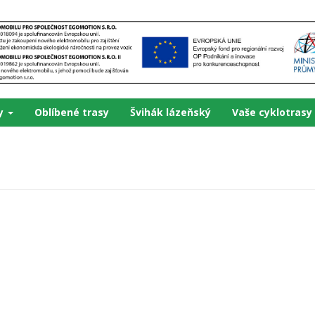
ky
Oblíbené trasy
Švihák lázeňský
Vaše cyklotrasy