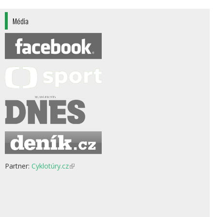
Média
Partner:
Cyklotúry.cz
(odkaz
je
externí)