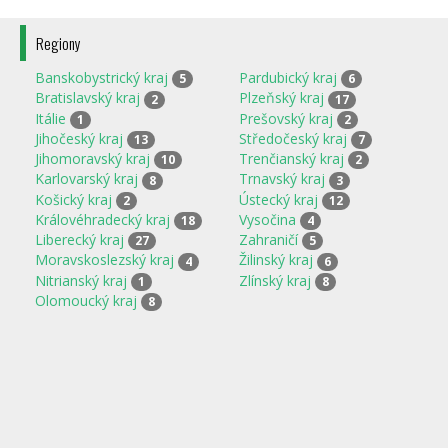
Regiony
Banskobystrický kraj
Pardubický kraj
5
6
Bratislavský kraj
Plzeňský kraj
2
17
Itálie
Prešovský kraj
1
2
Jihočeský kraj
Středočeský kraj
13
7
Jihomoravský kraj
Trenčianský kraj
10
2
Karlovarský kraj
Trnavský kraj
8
3
Košický kraj
Ústecký kraj
2
12
Královéhradecký kraj
Vysočina
18
4
Liberecký kraj
Zahraničí
27
5
Moravskoslezský kraj
Žilinský kraj
4
6
Nitrianský kraj
Zlínský kraj
1
8
Olomoucký kraj
8