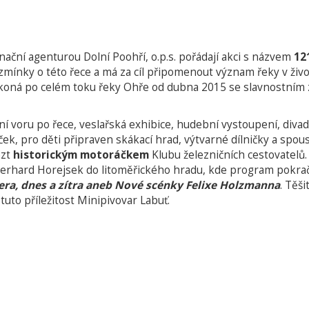
nační agenturou Dolní Poohří, o.p.s. pořádají akci s názvem
12
 zmínky o této řece a má za cíl připomenout význam řeky v živo
e koná po celém toku řeky Ohře od dubna 2015 se slavnostním 
ní voru po řece, veslařská exhibice, hudební vystoupení, divad
ek, pro děti připraven skákací hrad, výtvarné dílničky a spous
ézt
historickým motoráčkem
Klubu železničních cestovatel
erhard Horejsek do litoměřického hradu, kde program pokraču
era, dnes a zítra aneb Nové scénky Felixe Holzmanna
. Těš
 tuto příležitost Minipivovar Labuť.