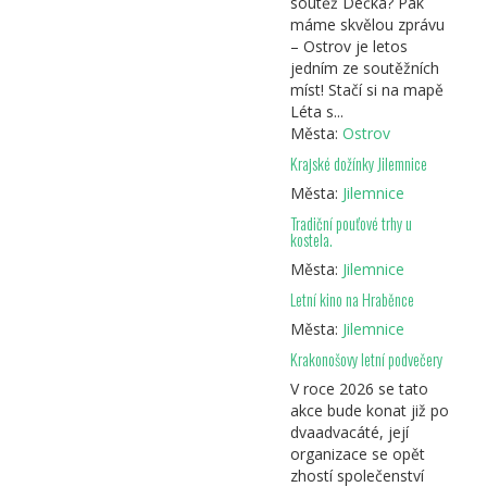
soutěž Déčka? Pak
máme skvělou zprávu
– Ostrov je letos
jedním ze soutěžních
míst! Stačí si na mapě
Léta s...
Města:
Ostrov
Krajské dožínky Jilemnice
Města:
Jilemnice
Tradiční pouťové trhy u
kostela.
Města:
Jilemnice
Letní kino na Hraběnce
Města:
Jilemnice
Krakonošovy letní podvečery
V roce 2026 se tato
akce bude konat již po
dvaadvacáté, její
organizace se opět
zhostí společenství