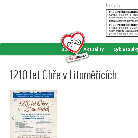
Přejít
Reklama
k
hlavnímu
obsahu
Domů
Aktuality
Cyklotoul
1210 let Ohře v Litoměřicích