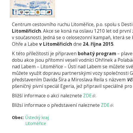
Centrum cestovního ruchu Litoměřice, p.o. spolu s Desti
Litoměřicích
. Akce se koná na oslavu 1210 let od první
v současnosti. Jedná se o celosezonní kampaň, která s
Ohře a Labe
v Litoměřicích
dne
24. října 2015
.
K této příležitosti je připraven
bohatý program
– plave
dobu akce jsou přítomni veselí vodníci Ohřínek a Polabáč
nad Labem – Litoměřice – Ústí nad Labem se můžete sv
můžete využít dopravu partnerskými vozy společnosti G
představením Davida Šíra a Miroslava Reila s názvem
Vč
pšeničný pivní speciál Egeria, jež připravil speciálně pro
Bližší informace o akci naleznete
ZDE
(odkaz
.
je
Bližsí informace o představení naleznete
ZDE
(odkaz
.
externí)
je
Obec:
Ústecký kraj
externí)
Litoměřice