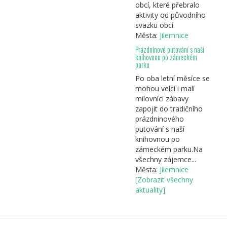
obcí, které přebralo
aktivity od původního
svazku obcí.
Města:
Jilemnice
Prázdninové putování s naší
knihovnou po zámeckém
parku
Po oba letní měsíce se
mohou velcí i malí
milovníci zábavy
zapojit do tradičního
prázdninového
putování s naší
knihovnou po
zámeckém parku.Na
všechny zájemce...
Města:
Jilemnice
[Zobrazit všechny
aktuality]