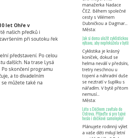
manažerka Nadace
ČEZ. Během společné
cesty s Vilémem
Dubničkou a Dagmar...
10 let Ohře v
Města:
tě našich předků i
Jak si doma uložit cyklistickou
završením při soutoku řek
výbavu, aby nepřekážela v bytě
Cyklistika je krásný
elní představení. Po celou
koníček, dokud se
tu dalších. Na trase Lysá
helma neválí v předsíni,
ů. Po skončení programu
tretry neschnou u
je, a to divadelním
topení a náhradní duše
se neztratí v šuplíku s
it se můžete také na
nářadím. V bytě přitom
nemusí...
Města:
Léto s Déčkem zavítalo do
Ostrova. Přijeďte si pro tajné
heslo i déčkové samolepky!
Plánujete rodinný výlet
a vaše děti milují letní