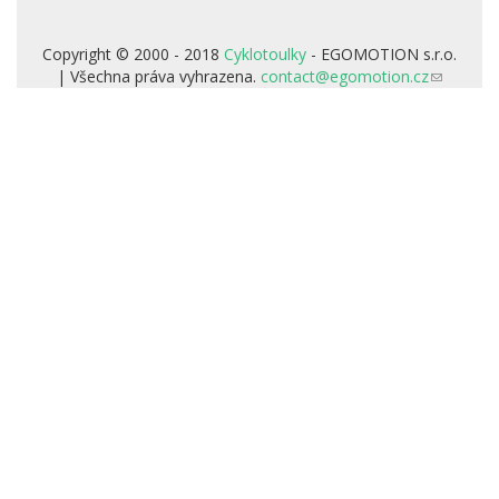
je
externí)
Copyright © 2000 - 2018
Cyklotoulky
- EGOMOTION s.r.o.
| Všechna práva vyhrazena.
contact@egomotion.cz
(odkaz
odešle
e-
mail)