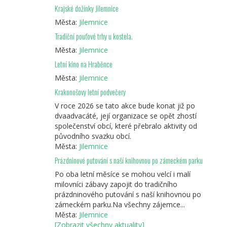
Krajské dožínky Jilemnice
Města:
Jilemnice
Tradiční pouťové trhy u kostela.
Města:
Jilemnice
Letní kino na Hraběnce
Města:
Jilemnice
Krakonošovy letní podvečery
V roce 2026 se tato akce bude konat již po
dvaadvacáté, její organizace se opět zhostí
společenství obcí, které přebralo aktivity od
původního svazku obcí.
Města:
Jilemnice
Prázdninové putování s naší knihovnou po zámeckém parku
Po oba letní měsíce se mohou velcí i malí
milovníci zábavy zapojit do tradičního
prázdninového putování s naší knihovnou po
zámeckém parku.Na všechny zájemce...
Města:
Jilemnice
[Zobrazit všechny aktuality]