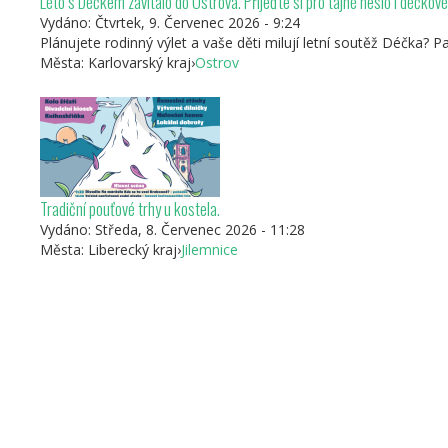
Léto s Déčkem zavítalo do Ostrova. Přijeďte si pro tajné heslo i déčkov
Vydáno:
Čtvrtek, 9. Červenec 2026 - 9:24
Plánujete rodinný výlet a vaše děti milují letní soutěž Déčka?
Města:
Karlovarský kraj
›
Ostrov
Tradiční pouťové trhy u kostela.
Vydáno:
Středa, 8. Červenec 2026 - 11:28
Města:
Liberecký kraj
›
Jilemnice