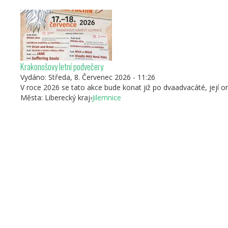
Krakonošovy letní podvečery
Vydáno:
Středa, 8. Červenec 2026 - 11:26
V roce 2026 se tato akce bude konat již po dvaadvacáté, její or
Města:
Liberecký kraj
›
Jilemnice