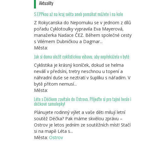
Aktuality
S EPPkou až na kraj světa aneb pomáhat můžete i na kole
Z Rokycanska do Nepomuku se v jednom z dílů
pořadu Cyklotoulky vypravila Eva Mayerová,
manažerka Nadace ČEZ. Během společné cesty
s Vilémem Dubničkou a Dagmar...
Města:
Jak si doma uložit cyklistickou výbavu, aby nepřekážela v bytě
Cyklistika je krásný koníček, dokud se helma
neválí v předsíni, tretry neschnou u topení a
náhradní duše se neztratí v šuplíku s nářadím. V
bytě přitom nemusí...
Města:
Léto s Déčkem zavítalo do Ostrova. Přijeďte si pro tajné heslo i
déčkové samolepky!
Plánujete rodinný výlet a vaše děti milují letní
soutěž Déčka? Pak máme skvělou zprávu –
Ostrov je letos jedním ze soutěžních míst! Stačí
si na mapě Léta s...
Města:
Ostrov