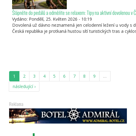
Šlápněte do pedálů a odměňte se relaxem: Tipy na aktivní dovolenou v 
Vydáno:
Pondělí, 25. Květen 2026 - 10:19
Dovolená už dávno neznamená jen celodenní ležení u vody s drin
Česká republika je protkaná hustou sítí turistických tras a cykl
1
2
3
4
5
6
7
8
9
…
následující ›
Reklama