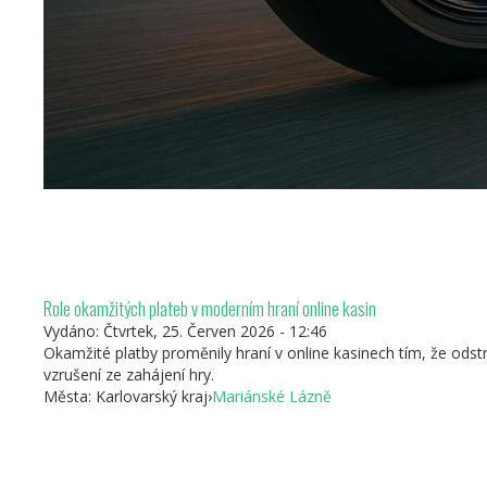
Role okamžitých plateb v moderním hraní online kasin
Vydáno:
Čtvrtek, 25. Červen 2026 - 12:46
Okamžité platby proměnily hraní v online kasinech tím, že odstra
vzrušení ze zahájení hry.
Města:
Karlovarský kraj
›
Mariánské Lázně