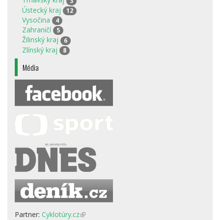
3
Ústecký kraj
12
Vysočina
4
Zahraničí
5
Žilinský kraj
6
Zlínský kraj
8
Média
Partner:
Cyklotúry.cz
(odkaz