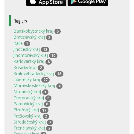
Regiony
Banskobystrický kraj
5
Bratislavský kraj
2
Itálie
1
Jihočeský kraj
13
Jihomoravský kraj
10
Karlovarský kraj
8
Košický kraj
2
Královéhradecký kraj
18
Liberecký kraj
27
Moravskoslezský kraj
4
Nitrianský kraj
1
Olomoucký kraj
8
Pardubický kraj
6
Plzeňský kraj
17
Prešovský kraj
2
Středočeský kraj
7
Trenčianský kraj
2
Trnavský kraj