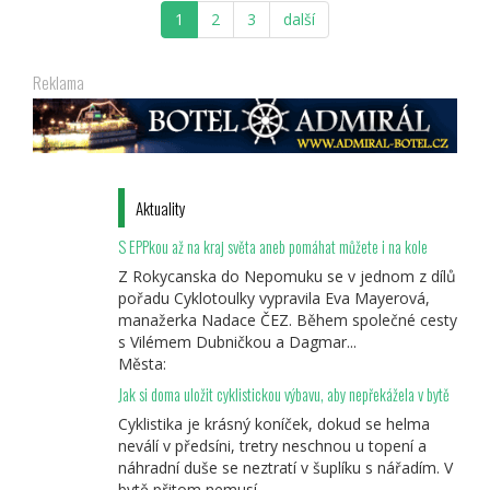
Muzejní
1
2
3
další
noc
v
Ostrově:
Reklama
ideální
zastávka
na
cyklovýletě
za
historií
Aktuality
Schliků
S EPPkou až na kraj světa aneb pomáhat můžete i na kole
Z Rokycanska do Nepomuku se v jednom z dílů
pořadu Cyklotoulky vypravila Eva Mayerová,
manažerka Nadace ČEZ. Během společné cesty
s Vilémem Dubničkou a Dagmar...
Města:
Jak si doma uložit cyklistickou výbavu, aby nepřekážela v bytě
Cyklistika je krásný koníček, dokud se helma
neválí v předsíni, tretry neschnou u topení a
náhradní duše se neztratí v šuplíku s nářadím. V
bytě přitom nemusí...