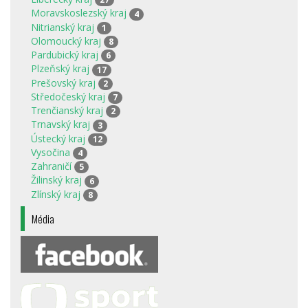
Moravskoslezský kraj
4
Nitrianský kraj
1
Olomoucký kraj
8
Pardubický kraj
6
Plzeňský kraj
17
Prešovský kraj
2
Středočeský kraj
7
Trenčianský kraj
2
Trnavský kraj
3
Ústecký kraj
12
Vysočina
4
Zahraničí
5
Žilinský kraj
6
Zlínský kraj
8
Média