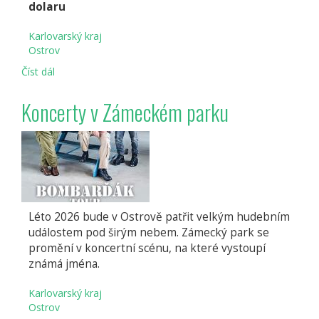
i
dolaru
déčkové
samolepky!
Karlovarský kraj
Ostrov
Číst dál
Jak
český
tolar
Koncerty v Zámeckém parku
dobyl
svět
Léto 2026 bude v Ostrově patřit velkým hudebním
událostem pod širým nebem. Zámecký park se
promění v koncertní scénu, na které vystoupí
známá jména.
Karlovarský kraj
Ostrov