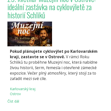
ideální zastávka na cyklovýletě za
O
ŠLIKOVSKÝ
historií Schliků
POKLAD
Pokud plánujete cyklovýlet po Karlovarském
kraji, zastavte se v Ostrově.
V rámci Roku
Schliků tu proběhne Muzejní noc, která nabídne
živou historii, šerm, řemesla i otevřené zámecké
expozice. Večer plný atmosféry, který stojí za to
zařadit mezi své cíle.
Karlovarský kraj
Ostrov
Číst dál
29.
května/