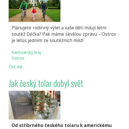
Plánujete rodinný výlet a vaše děti milují letní
soutěž Déčka? Pak máme skvělou zprávu – Ostrov
je letos jedním ze soutěžních míst!
Karlovarský kraj
Ostrov
Číst dál
Léto
s
Déčkem
Jak český tolar dobyl svět
zavítalo
do
Ostrova.
Přijeďte
si
pro
tajné
heslo
Od stříbrného českého tolaru k americkému