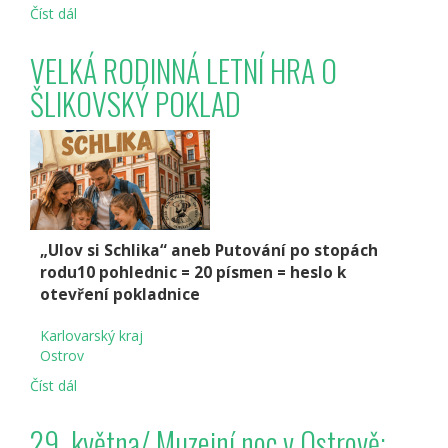
Číst dál
Koncerty
v
Zámeckém
VELKÁ RODINNÁ LETNÍ HRA O
parku
ŠLIKOVSKÝ POKLAD
„Ulov si Schlika“ aneb Putování po stopách
rodu10 pohlednic = 20 písmen = heslo k
otevření pokladnice
Karlovarský kraj
Ostrov
Číst dál
VELKÁ
RODINNÁ
LETNÍ
29. května/ Muzejní noc v Ostrově:
HRA