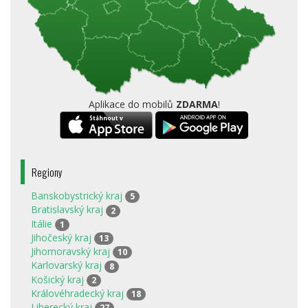
Aplikace do mobilů
ZDARMA
!
Regiony
Banskobystrický kraj
5
Bratislavský kraj
2
Itálie
1
Jihočeský kraj
13
Jihomoravský kraj
10
Karlovarský kraj
8
Košický kraj
2
Královéhradecký kraj
18
Liberecký kraj
27