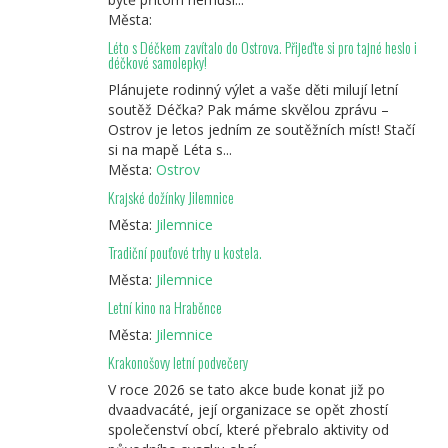
Města:
Léto s Déčkem zavítalo do Ostrova. Přijeďte si pro tajné heslo i
déčkové samolepky!
Plánujete rodinný výlet a vaše děti milují letní
soutěž Déčka? Pak máme skvělou zprávu –
Ostrov je letos jedním ze soutěžních míst! Stačí
si na mapě Léta s...
Města:
Ostrov
Krajské dožínky Jilemnice
Města:
Jilemnice
Tradiční pouťové trhy u kostela.
Města:
Jilemnice
Letní kino na Hraběnce
Města:
Jilemnice
Krakonošovy letní podvečery
V roce 2026 se tato akce bude konat již po
dvaadvacáté, její organizace se opět zhostí
společenství obcí, které přebralo aktivity od