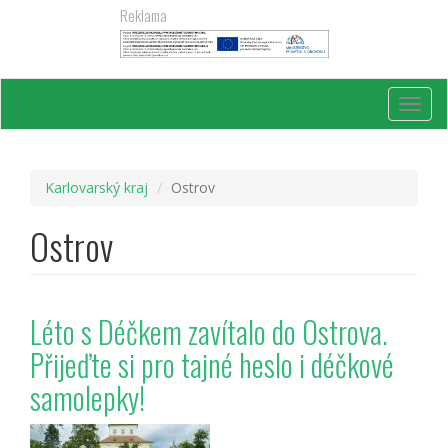
Přejít
Reklama
k
hlavnímu
obsahu
Toggl
navig
Karlovarský kraj
Ostrov
Ostrov
Léto s Déčkem zavítalo do Ostrova.
Přijeďte si pro tajné heslo i déčkové
samolepky!