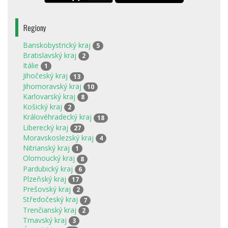
Regiony
Banskobystrický kraj
5
Bratislavský kraj
2
Itálie
1
Jihočeský kraj
13
Jihomoravský kraj
10
Karlovarský kraj
8
Košický kraj
2
Královéhradecký kraj
18
Liberecký kraj
27
Moravskoslezský kraj
4
Nitrianský kraj
1
Olomoucký kraj
8
Pardubický kraj
6
Plzeňský kraj
17
Prešovský kraj
2
Středočeský kraj
7
Trenčianský kraj
2
Trnavský kraj
3