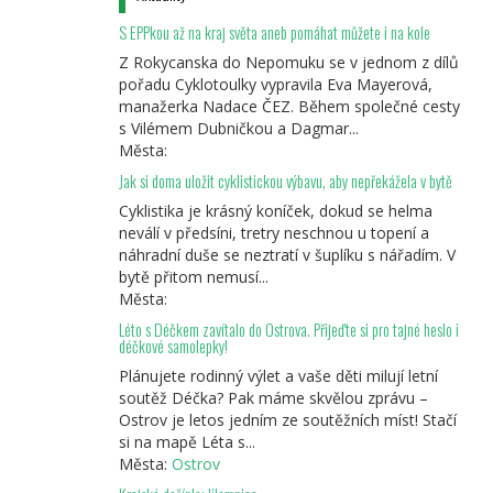
S EPPkou až na kraj světa aneb pomáhat můžete i na kole
Z Rokycanska do Nepomuku se v jednom z dílů
pořadu Cyklotoulky vypravila Eva Mayerová,
manažerka Nadace ČEZ. Během společné cesty
s Vilémem Dubničkou a Dagmar...
Města:
Jak si doma uložit cyklistickou výbavu, aby nepřekážela v bytě
Cyklistika je krásný koníček, dokud se helma
neválí v předsíni, tretry neschnou u topení a
náhradní duše se neztratí v šuplíku s nářadím. V
bytě přitom nemusí...
Města:
Léto s Déčkem zavítalo do Ostrova. Přijeďte si pro tajné heslo i
déčkové samolepky!
Plánujete rodinný výlet a vaše děti milují letní
soutěž Déčka? Pak máme skvělou zprávu –
Ostrov je letos jedním ze soutěžních míst! Stačí
si na mapě Léta s...
Města:
Ostrov