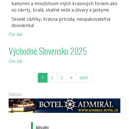
kaňonmi a množstvom iných krasových foriem ako
sú závrty, bralá, skalné veže a útvary a jaskyne.
Skvelé zážitky, krásna príroda, neopakovateľná
dovolenka!
Číst dál
Južný
Spiš
Východné Slovensko 2025
Číst dál
Východné
Slovensko
2025
1
2
3
4
další
Reklama
Aktuality