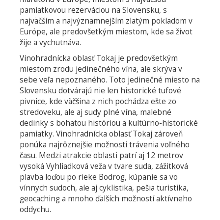
pamiatkovou rezerváciou na Slovensku, s
najväčším a najvýznamnejším zlatým pokladom v
Európe, ale predovšetkým miestom, kde sa život
žije a vychutnáva.
Vinohradnícka oblasť Tokaj je predovšetkým
miestom zrodu jedinečného vína, ale skrýva v
sebe veľa nepoznaného. Toto jedinečné miesto na
Slovensku dotvárajú nie len historické tufové
pivnice, kde väčšina z nich pochádza ešte zo
stredoveku, ale aj sudy plné vína, malebné
dedinky s bohatou históriou a kultúrno-historické
pamiatky. Vinohradnícka oblasť Tokaj zároveň
ponúka najrôznejšie možnosti trávenia voľného
času. Medzi atrakcie oblasti patrí aj 12 metrov
vysoká Vyhliadková veža v tvare suda, zážitková
plavba loďou po rieke Bodrog, kúpanie sa vo
vínnych sudoch, ale aj cyklistika, pešia turistika,
geocaching a mnoho ďalších možností aktívneho
oddychu.