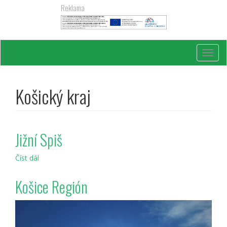
Přejít
Reklama
k
hlavnímu
obsahu
Toggl
navig
Košický kraj
Jižní Spiš
Číst dál
Jižní
Spiš
Košice Región