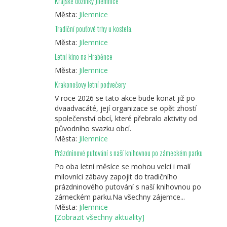
Krajské dožínky Jilemnice
Města:
Jilemnice
Tradiční pouťové trhy u kostela.
Města:
Jilemnice
Letní kino na Hraběnce
Města:
Jilemnice
Krakonošovy letní podvečery
V roce 2026 se tato akce bude konat již po
dvaadvacáté, její organizace se opět zhostí
společenství obcí, které přebralo aktivity od
původního svazku obcí.
Města:
Jilemnice
Prázdninové putování s naší knihovnou po zámeckém parku
Po oba letní měsíce se mohou velcí i malí
milovníci zábavy zapojit do tradičního
prázdninového putování s naší knihovnou po
zámeckém parku.Na všechny zájemce...
Města:
Jilemnice
[Zobrazit všechny aktuality]