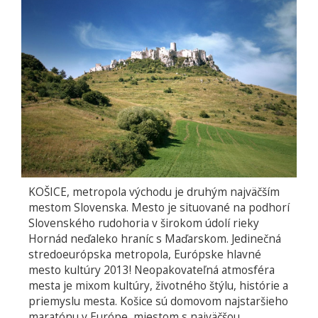
KOŠICE, metropola východu je druhým najväčším
mestom Slovenska. Mesto je situované na podhorí
Slovenského rudohoria v širokom údolí rieky
Hornád neďaleko hraníc s Maďarskom. Jedinečná
stredoeurópska metropola, Európske hlavné
mesto kultúry 2013! Neopakovateľná atmosféra
mesta je mixom kultúry, životného štýlu, histórie a
priemyslu mesta. Košice sú domovom najstaršieho
maratónu v Európe, miestom s najväčšou