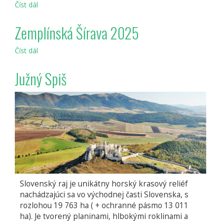
Číst dál
Košice
Región
Zemplínská Šírava 2025
Číst dál
Zemplínská
Šírava
2025
Južný Spiš
Slovenský raj je unikátny horský krasový reliéf
nachádzajúci sa vo východnej časti Slovenska, s
rozlohou 19 763 ha ( + ochranné pásmo 13 011
ha). Je tvorený planinami, hlbokými roklinami a