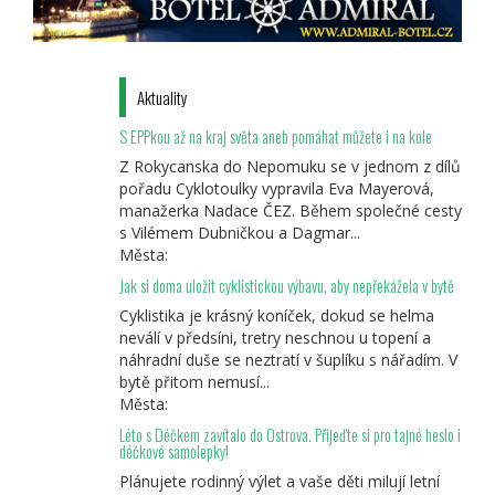
která
končí
u
Medvědího
Aktuality
pramene
zpět
S EPPkou až na kraj světa aneb pomáhat můžete i na kole
v
Z Rokycanska do Nepomuku se v jednom z dílů
údolí
pořadu Cyklotoulky vypravila Eva Mayerová,
Mariánských
manažerka Nadace ČEZ. Během společné cesty
Lázní
s Vilémem Dubničkou a Dagmar...
Města:
Jak si doma uložit cyklistickou výbavu, aby nepřekážela v bytě
Cyklistika je krásný koníček, dokud se helma
neválí v předsíni, tretry neschnou u topení a
náhradní duše se neztratí v šuplíku s nářadím. V
bytě přitom nemusí...
Města:
Léto s Déčkem zavítalo do Ostrova. Přijeďte si pro tajné heslo i
déčkové samolepky!
Plánujete rodinný výlet a vaše děti milují letní