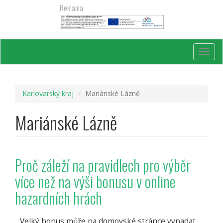
Přejít
Reklama
k
hlavnímu
obsahu
Toggl
navig
Karlovarský kraj
Mariánské Lázně
Mariánské Lázně
Proč záleží na pravidlech pro výběr
více než na výši bonusu v online
hazardních hrách
Velký bonus může na domovské stránce vypadat