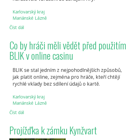
online
hazardních
Karlovarský kraj
hrách
Mariánské Lázně
Číst dál
Role
okamžitých
plateb
Co by hráči měli vědět před použitím
v
BLIK v online casinu
moderním
hraní
online
BLIK se stal jedním z nejpohodlnějších způsobů,
kasin
jak platit online, zejména pro hráče, kteří chtějí
rychlé vklady bez sdílení údajů o kartě.
Karlovarský kraj
Mariánské Lázně
Číst dál
Co
by
hráči
Projížďka k zámku Kynžvart
měli
vědět