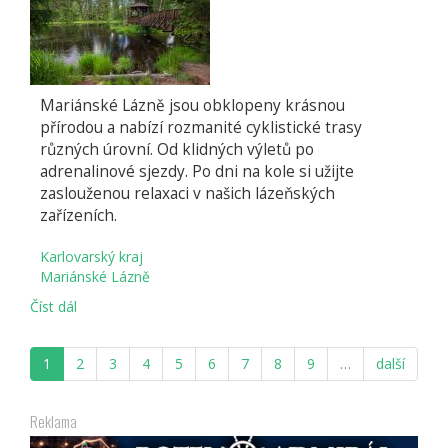
Mariánské Lázně jsou obklopeny krásnou
přírodou a nabízí rozmanité cyklistické trasy
různých úrovní. Od klidných výletů po
adrenalinové sjezdy. Po dni na kole si užijte
zaslouženou relaxaci v našich lázeňských
zařízeních.
Karlovarský kraj
Mariánské Lázně
Číst dál
Projížďka
na
Kladskou
1
2
3
4
5
6
7
8
9
…
další
přes
Smraďoch
a
Reklama
obec
Prameny,