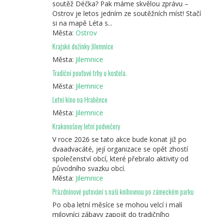
soutěž Déčka? Pak máme skvělou zprávu –
Ostrov je letos jedním ze soutěžních míst! Stačí
si na mapě Léta s...
Města:
Ostrov
Krajské dožínky Jilemnice
Města:
Jilemnice
Tradiční pouťové trhy u kostela.
Města:
Jilemnice
Letní kino na Hraběnce
Města:
Jilemnice
Krakonošovy letní podvečery
V roce 2026 se tato akce bude konat již po
dvaadvacáté, její organizace se opět zhostí
společenství obcí, které přebralo aktivity od
původního svazku obcí.
Města:
Jilemnice
Prázdninové putování s naší knihovnou po zámeckém parku
Po oba letní měsíce se mohou velcí i malí
milovníci zábavy zapojit do tradičního