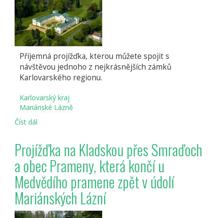
před
použitím
BLIK
v
online
casinu
Příjemná projížďka, kterou můžete spojit s
návštěvou jednoho z nejkrásnějších zámků
Karlovarského regionu.
Karlovarský kraj
Mariánské Lázně
Číst dál
Projížďka
k
zámku
Projížďka na Kladskou přes Smraďoch
Kynžvart
a obec Prameny, která končí u
Medvědího pramene zpět v údolí
Mariánských Lázní