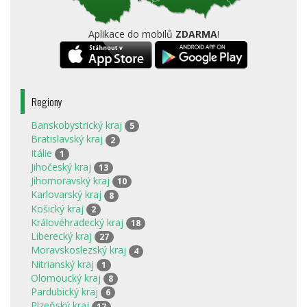
Aplikace do mobilů
ZDARMA
!
Regiony
Banskobystrický kraj
5
Bratislavský kraj
2
Itálie
1
Jihočeský kraj
13
Jihomoravský kraj
10
Karlovarský kraj
8
Košický kraj
2
Královéhradecký kraj
18
Liberecký kraj
27
Moravskoslezský kraj
4
Nitrianský kraj
1
Olomoucký kraj
8
Pardubický kraj
6
Plzeňský kraj
17