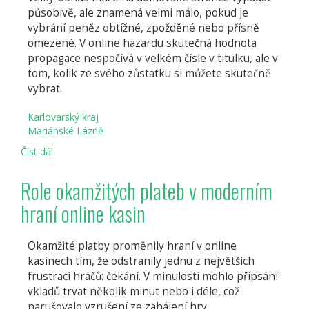
působivě, ale znamená velmi málo, pokud je
vybrání peněz obtížné, zpožděné nebo přísně
omezené. V online hazardu skutečná hodnota
propagace nespočívá v velkém čísle v titulku, ale v
tom, kolik ze svého zůstatku si můžete skutečně
vybrat.
Karlovarský kraj
Mariánské Lázně
Číst dál
Proč
záleží
na
Role okamžitých plateb v moderním
pravidlech
hraní online kasin
pro
výběr
více
Okamžité platby proměnily hraní v online
než
kasinech tím, že odstranily jednu z největších
na
frustrací hráčů: čekání. V minulosti mohlo připsání
výši
bonusu
vkladů trvat několik minut nebo i déle, což
v
narušovalo vzrušení ze zahájení hry.