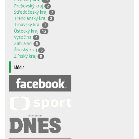
Prešovský kraj
2
Středočeský kraj
7
Trenčianský kraj
2
Trnavský kraj
3
Ústecký kraj
12
Vysočina
4
Zahraničí
5
Žilinský kraj
6
Zlínský kraj
8
Média