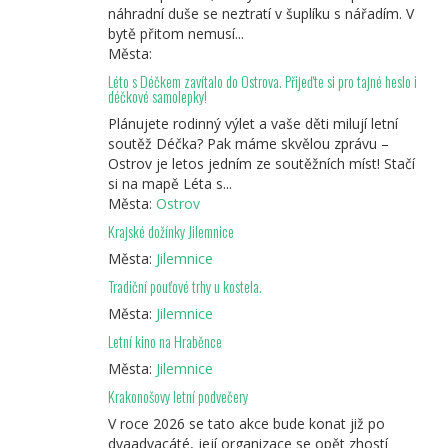
náhradní duše se neztratí v šuplíku s nářadím. V
bytě přitom nemusí...
Města:
Léto s Déčkem zavítalo do Ostrova. Přijeďte si pro tajné heslo i
déčkové samolepky!
Plánujete rodinný výlet a vaše děti milují letní
soutěž Déčka? Pak máme skvělou zprávu –
Ostrov je letos jedním ze soutěžních míst! Stačí
si na mapě Léta s...
Města:
Ostrov
Krajské dožínky Jilemnice
Města:
Jilemnice
Tradiční pouťové trhy u kostela.
Města:
Jilemnice
Letní kino na Hraběnce
Města:
Jilemnice
Krakonošovy letní podvečery
V roce 2026 se tato akce bude konat již po
dvaadvacáté, její organizace se opět zhostí