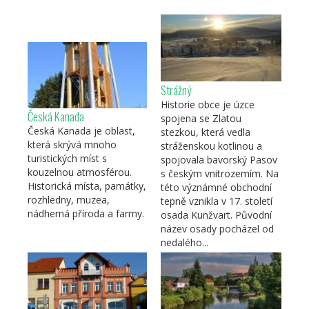
Strážný
Historie obce je úzce
Česká Kanada
spojena se Zlatou
Česká Kanada je oblast,
stezkou, která vedla
která skrývá mnoho
stráženskou kotlinou a
turistických míst s
spojovala bavorský Pasov
kouzelnou atmosférou.
s českým vnitrozemím. Na
Historická místa, památky,
této význámné obchodní
rozhledny, muzea,
tepně vznikla v 17. století
nádherná příroda a farmy.
osada Kunžvart. Původní
název osady pocházel od
nedalého...