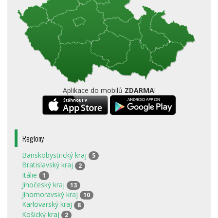
Aplikace do mobilů
ZDARMA
!
Regiony
Banskobystrický kraj
5
Bratislavský kraj
2
Itálie
1
Jihočeský kraj
13
Jihomoravský kraj
10
Karlovarský kraj
8
Košický kraj
2