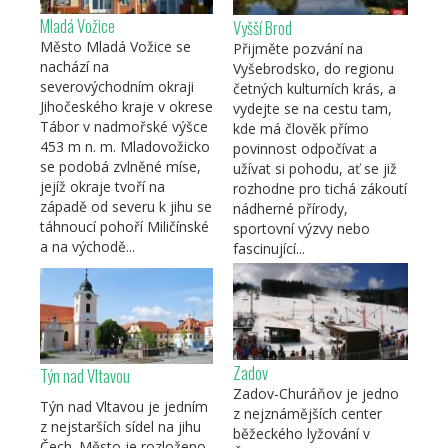
Mladá Vožice
Vyšší Brod
Město Mladá Vožice se
Přijměte pozvání na
nachází na
Vyšebrodsko, do regionu
severovýchodním okraji
četných kulturních krás, a
Jihočeského kraje v okrese
vydejte se na cestu tam,
Tábor v nadmořské výšce
kde má člověk přímo
453 m n. m. Mladovožicko
povinnost odpočívat a
se podobá zvlněné míse,
užívat si pohodu, ať se již
jejíž okraje tvoří na
rozhodne pro tichá zákoutí
západě od severu k jihu se
nádherné přírody,
táhnoucí pohoří Miličínské
sportovní výzvy nebo
a na východě...
fascinující...
Zadov
Týn nad Vltavou
Zadov-Churáňov je jedno
Týn nad Vltavou je jedním
z nejznámějších center
z nejstarších sídel na jihu
běžeckého lyžování v
Čech. Město je rozloženo