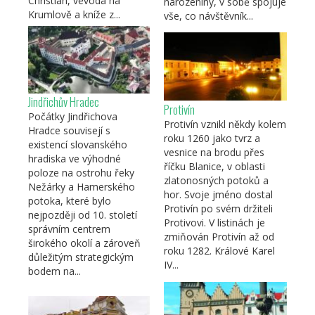
Christian, vévoda na
narozeniny, v sobě spojuje
Krumlově a kníže z...
vše, co návštěvník...
Jindřichův Hradec
Protivín
Počátky Jindřichova
Protivín vznikl někdy kolem
Hradce souvisejí s
roku 1260 jako tvrz a
existencí slovanského
vesnice na brodu přes
hradiska ve výhodné
říčku Blanice, v oblasti
poloze na ostrohu řeky
zlatonosných potoků a
Nežárky a Hamerského
hor. Svoje jméno dostal
potoka, které bylo
Protivín po svém držiteli
nejpozději od 10. století
Protivovi. V listinách je
správním centrem
zmiňován Protivín až od
širokého okolí a zároveň
roku 1282. Králové Karel
důležitým strategickým
IV...
bodem na...