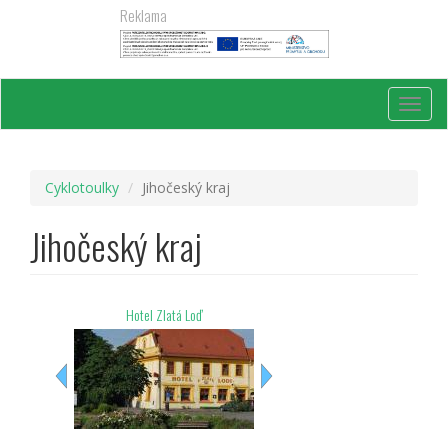
Přejít
Reklama
k
hlavnímu
obsahu
Toggl
navig
Cyklotoulky
Jihočeský kraj
Jihočeský kraj
Hotel Zlatá Loď
Hotel Dobrá chata