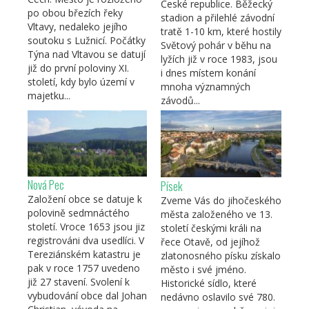
České republice. Běžecký
po obou březích řeky
stadion a přilehlé závodní
Vltavy, nedaleko jejího
tratě 1-10 km, které hostily
soutoku s Lužnicí. Počátky
Světový pohár v běhu na
Týna nad Vltavou se datují
lyžích již v roce 1983, jsou
již do první poloviny XI.
i dnes místem konání
století, kdy bylo území v
mnoha významných
majetku...
závodů...
Nová Pec
Písek
Založení obce se datuje k
Zveme Vás do jihočeského
polovině sedmnáctého
města založeného ve 13.
století. Vroce 1653 jsou jiz
století českými králi na
registrováni dva usedlíci. V
řece Otavě, od jejíhož
Tereziánském katastru je
zlatonosného písku získalo
pak v roce 1757 uvedeno
město i své jméno.
již 27 stavení. Svolení k
Historické sídlo, které
vybudování obce dal Johan
nedávno oslavilo své 780.