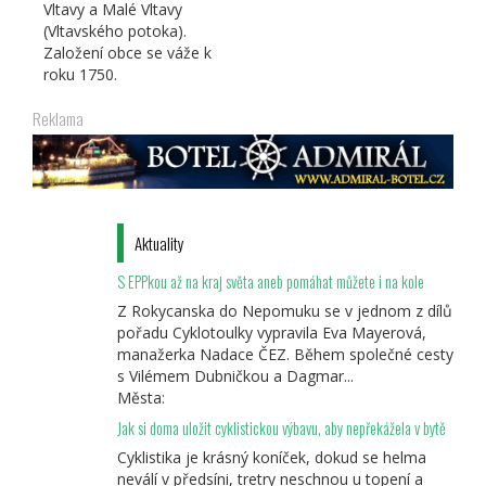
Vltavy a Malé Vltavy
(Vltavského potoka).
Založení obce se váže k
roku 1750.
Reklama
Aktuality
S EPPkou až na kraj světa aneb pomáhat můžete i na kole
Z Rokycanska do Nepomuku se v jednom z dílů
pořadu Cyklotoulky vypravila Eva Mayerová,
manažerka Nadace ČEZ. Během společné cesty
s Vilémem Dubničkou a Dagmar...
Města:
Jak si doma uložit cyklistickou výbavu, aby nepřekážela v bytě
Cyklistika je krásný koníček, dokud se helma
neválí v předsíni, tretry neschnou u topení a