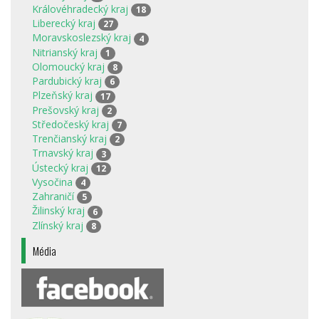
Královéhradecký kraj
18
Liberecký kraj
27
Moravskoslezský kraj
4
Nitrianský kraj
1
Olomoucký kraj
8
Pardubický kraj
6
Plzeňský kraj
17
Prešovský kraj
2
Středočeský kraj
7
Trenčianský kraj
2
Trnavský kraj
3
Ústecký kraj
12
Vysočina
4
Zahraničí
5
Žilinský kraj
6
Zlínský kraj
8
Média