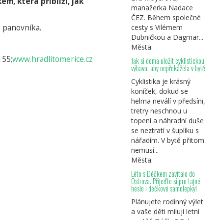
m, která přiblíží, jak
manažerka Nadace
ČEZ. Během společné
o panovníka.
cesty s Vilémem
Dubničkou a Dagmar...
Města:
155;
www.hradlitomerice.cz
Jak si doma uložit cyklistickou
výbavu, aby nepřekážela v bytě
Cyklistika je krásný
koníček, dokud se
helma neválí v předsíni,
tretry neschnou u
topení a náhradní duše
se neztratí v šuplíku s
nářadím. V bytě přitom
nemusí...
Města:
Léto s Déčkem zavítalo do
Ostrova. Přijeďte si pro tajné
heslo i déčkové samolepky!
Plánujete rodinný výlet
a vaše děti milují letní