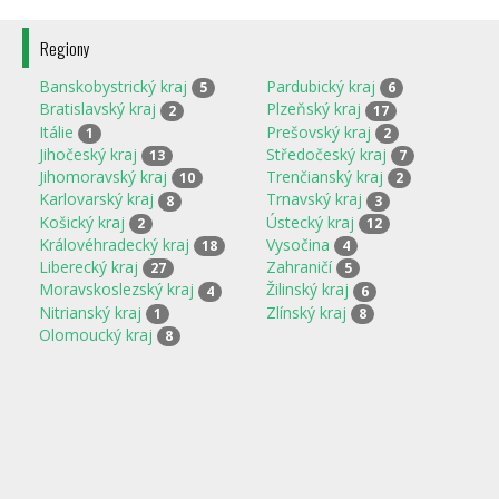
Regiony
Banskobystrický kraj
Pardubický kraj
5
6
Bratislavský kraj
Plzeňský kraj
2
17
Itálie
Prešovský kraj
1
2
Jihočeský kraj
Středočeský kraj
13
7
Jihomoravský kraj
Trenčianský kraj
10
2
Karlovarský kraj
Trnavský kraj
8
3
Košický kraj
Ústecký kraj
2
12
Královéhradecký kraj
Vysočina
18
4
Liberecký kraj
Zahraničí
27
5
Moravskoslezský kraj
Žilinský kraj
4
6
Nitrianský kraj
Zlínský kraj
1
8
Olomoucký kraj
8