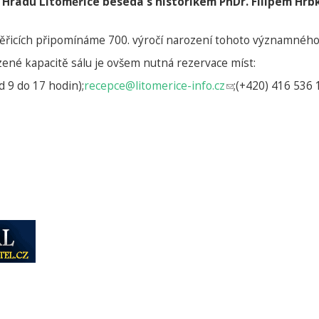
e Hradu Litoměřice beseda s historikem PhDr. Filipem Hrbke
oměřicích připomínáme 700. výročí narození tohoto významnéh
né kapacitě sálu je ovšem nutná rezervace míst:
 9 do 17 hodin);
recepce@litomerice-info.cz
(odkaz
;(+420) 416 536 
odešle
e-
mail)