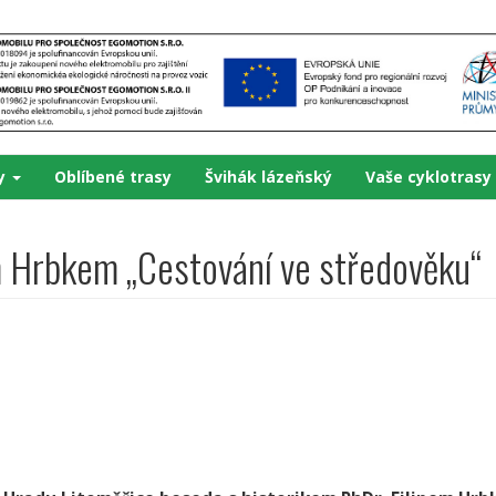
ky
Oblíbené trasy
Švihák lázeňský
Vaše cyklotrasy
m Hrbkem „Cestování ve středověku“