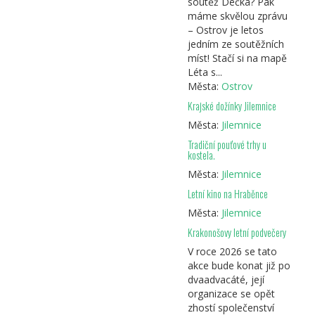
soutěž Déčka? Pak
máme skvělou zprávu
– Ostrov je letos
jedním ze soutěžních
míst! Stačí si na mapě
Léta s...
Města:
Ostrov
Krajské dožínky Jilemnice
Města:
Jilemnice
Tradiční pouťové trhy u
kostela.
Města:
Jilemnice
Letní kino na Hraběnce
Města:
Jilemnice
Krakonošovy letní podvečery
V roce 2026 se tato
akce bude konat již po
dvaadvacáté, její
organizace se opět
zhostí společenství