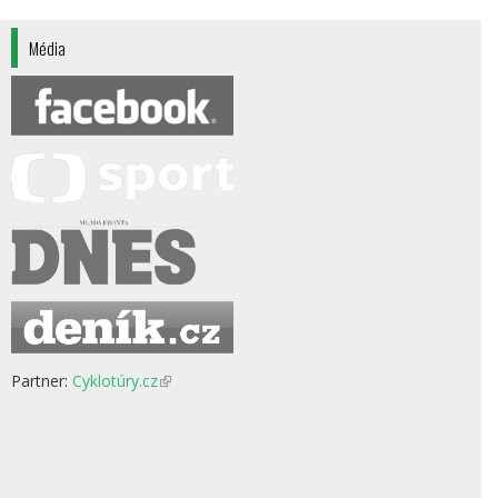
Média
Partner:
Cyklotúry.cz
(odkaz
je
externí)