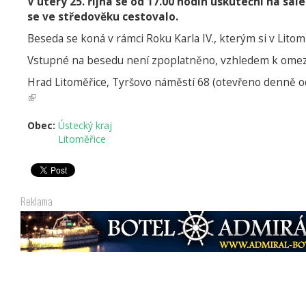
V úterý 25. října se od 17.00 hodin uskuteční na sál
se ve středověku cestovalo.
Beseda se koná v rámci Roku Karla IV., kterým si v Lit
Vstupné na besedu není zpoplatněno, vzhledem k omeze
Hrad Litoměřice, Tyršovo náměstí 68 (otevřeno denně od
(odkaz
je
Obec:
Ústecký kraj
externí)
Litoměřice
Reklama