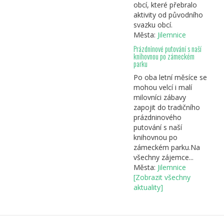
obcí, které přebralo
aktivity od původního
svazku obcí.
Města:
Jilemnice
Prázdninové putování s naší
knihovnou po zámeckém
parku
Po oba letní měsíce se
mohou velcí i malí
milovníci zábavy
zapojit do tradičního
prázdninového
putování s naší
knihovnou po
zámeckém parku.Na
všechny zájemce...
Města:
Jilemnice
[Zobrazit všechny
aktuality]