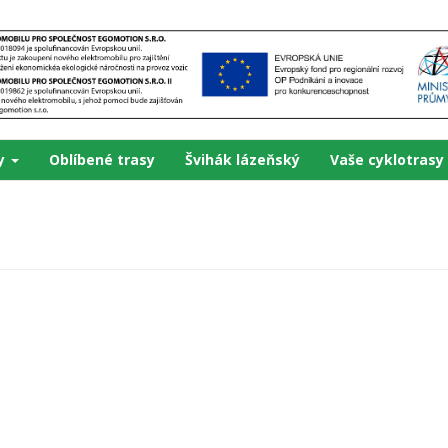
ky
Oblíbené trasy
Švihák lázeňský
Vaše cyklotrasy