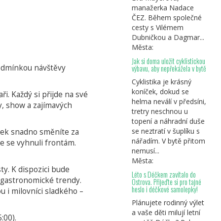
manažerka Nadace
ČEZ. Během společné
cesty s Vilémem
Dubničkou a Dagmar...
Města:
Jak si doma uložit cyklistickou
podmínkou návštěvy
výbavu, aby nepřekážela v bytě
Cyklistika je krásný
koníček, dokud se
i. Každý si přijde na své
helma neválí v předsíni,
y, show a zajímavých
tretry neschnou u
topení a náhradní duše
se neztratí v šuplíku s
stek snadno směníte za
nářadím. V bytě přitom
e se vyhnuli frontám.
nemusí...
Města:
ty. K dispozici bude
Léto s Déčkem zavítalo do
í gastronomické trendy.
Ostrova. Přijeďte si pro tajné
heslo i déčkové samolepky!
u i milovníci sladkého –
Plánujete rodinný výlet
a vaše děti milují letní
:00).