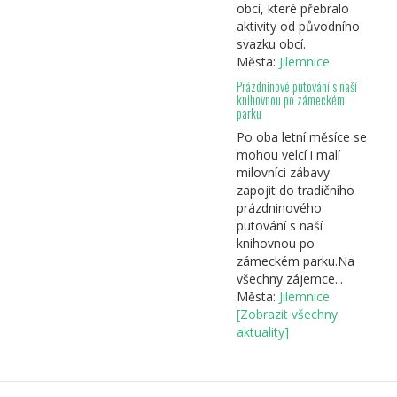
obcí, které přebralo
aktivity od původního
svazku obcí.
Města:
Jilemnice
Prázdninové putování s naší
knihovnou po zámeckém
parku
Po oba letní měsíce se
mohou velcí i malí
milovníci zábavy
zapojit do tradičního
prázdninového
putování s naší
knihovnou po
zámeckém parku.Na
všechny zájemce...
Města:
Jilemnice
[Zobrazit všechny
aktuality]