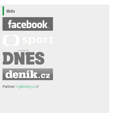
Média
Partner:
Cyklotúry.cz
(odkaz
je
externí)