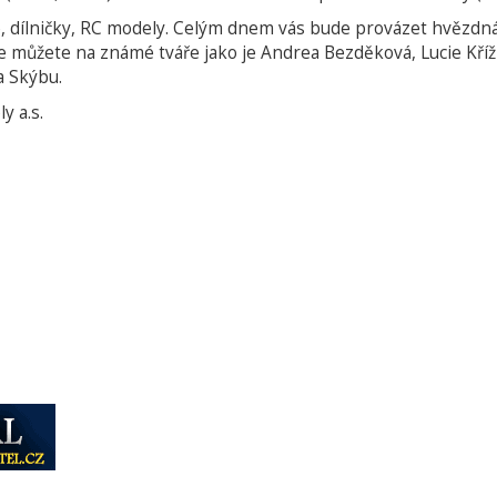
kce, dílničky, RC modely. Celým dnem vás bude provázet hvěz
se můžete na známé tváře jako je Andrea Bezděková, Lucie Kříž
a Skýbu.
y a.s.