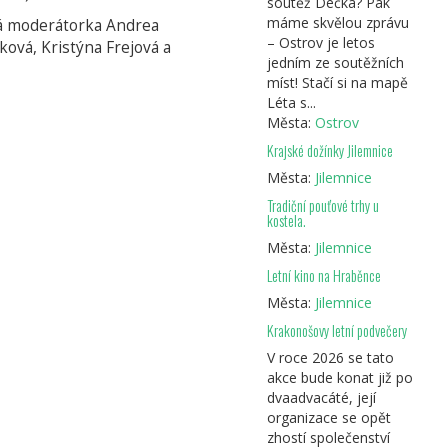
soutěž Déčka? Pak
máme skvělou zprávu
dná moderátorka Andrea
– Ostrov je letos
ková, Kristýna Frejová a
jedním ze soutěžních
míst! Stačí si na mapě
Léta s...
Města:
Ostrov
Krajské dožínky Jilemnice
Města:
Jilemnice
Tradiční pouťové trhy u
kostela.
Města:
Jilemnice
Letní kino na Hraběnce
Města:
Jilemnice
Krakonošovy letní podvečery
V roce 2026 se tato
akce bude konat již po
dvaadvacáté, její
organizace se opět
zhostí společenství