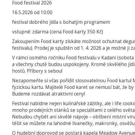
Food festival 2026
16.5.2026 od 10:00
festival dobrého jídla s bohatým programem
vstupné: zdarma (cena Food karty 350 Kč)
Zakoupením Food karty získáte možnost ochutnat degust
festivalu). Prodej je spuštěn od 1. 4. 2026 a je možné ji z
V rámci osmého ročníku Food festivalu v Kadani (sobota 1
a všechny chutě budou uspokojeny. Kromě skvělého jídl
hostů. Příbory s sebou!
Nezapomeňte si včas pořídit slosovatelnou Food kartu! M
fyzickou kartu. Majitelé Food karet se nemusí bát, že b
Budeme rozdávat atraktivní ceny!
Festival nabídne nejen kulinářské zážitky, ale i life co
mnoho prodejních stánků se specialitami z celého světa
Nebudou chybět ani skvělé nápoje – oblíbení místní vinaři
těšit se můžete na lahodné lívanečky, makronky, osvěžují
O hudební doprovod se postará kapela Meadow Avenue (13