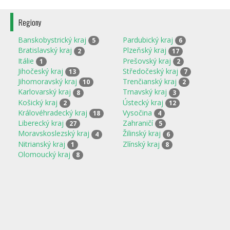
Regiony
Banskobystrický kraj
Pardubický kraj
5
6
Bratislavský kraj
Plzeňský kraj
2
17
Itálie
Prešovský kraj
1
2
Jihočeský kraj
Středočeský kraj
13
7
Jihomoravský kraj
Trenčianský kraj
10
2
Karlovarský kraj
Trnavský kraj
8
3
Košický kraj
Ústecký kraj
2
12
Královéhradecký kraj
Vysočina
18
4
Liberecký kraj
Zahraničí
27
5
Moravskoslezský kraj
Žilinský kraj
4
6
Nitrianský kraj
Zlínský kraj
1
8
Olomoucký kraj
8