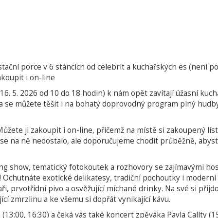
ační porce v 6 stáncích od celebrit a kuchařských es (není 
akoupit i on-line
6. 5. 2026 od 10 do 18 hodin) k nám opět zavítají úžasní kuchař
a se můžete těšit i na bohatý doprovodný program plný hudb
ůžete ji zakoupit i on-line, přičemž na místě si zakoupený lí
y se na ně nedostalo, ale doporučujeme chodit průběžně, abyst
oking show, tematický fotokoutek a rozhovory se zajímavými hos
! Ochutnáte exotické delikatesy, tradiční pochoutky i modern
, prvotřídní pivo a osvěžující míchané drinky. Na své si přijdo
cí zmrzlinu a ke všemu si dopřát vynikající kávu.
:00, 16:30) a čeká vás také koncert zpěváka Pavla Callty (15