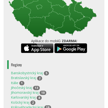
Aplikace do mobilů
ZDARMA
!
Regiony
Banskobystrický kraj
5
Bratislavský kraj
2
Itálie
1
Jihočeský kraj
13
Jihomoravský kraj
10
Karlovarský kraj
8
Košický kraj
2
Královéhradecký kraj
18