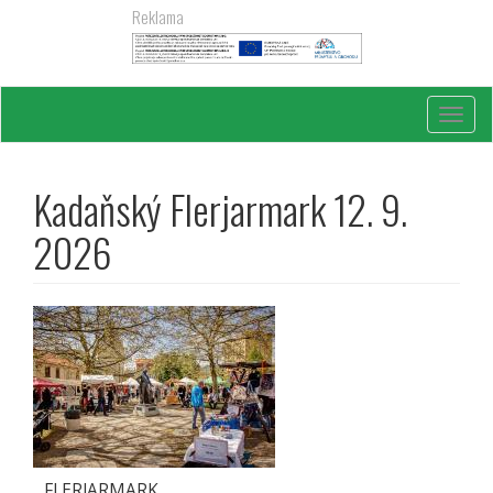
Přejít
Reklama
k
hlavnímu
obsahu
Toggl
navig
Kadaňský Flerjarmark 12. 9.
2026
FLERJARMARK