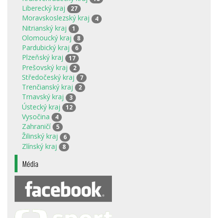
Liberecký kraj
27
Moravskoslezský kraj
4
Nitrianský kraj
1
Olomoucký kraj
8
Pardubický kraj
6
Plzeňský kraj
17
Prešovský kraj
2
Středočeský kraj
7
Trenčianský kraj
2
Trnavský kraj
3
Ústecký kraj
12
Vysočina
4
Zahraničí
5
Žilinský kraj
6
Zlínský kraj
8
Média