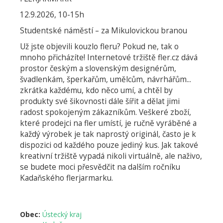
12.9.2026, 10-15h
Studentské náměstí – za Mikulovickou branou
Už jste objevili kouzlo fleru? Pokud ne, tak o
mnoho přicházíte! Internetové tržiště fler.cz dává
prostor českým a slovenským designérům,
švadlenkám, šperkařům, umělcům, návrhářům...
zkrátka každému, kdo něco umí, a chtěl by
produkty své šikovnosti dále šířit a dělat jimi
radost spokojeným zákazníkům. Veškeré zboží,
které prodejci na fler umístí, je ručně vyráběné a
každý výrobek je tak naprostý originál, často je k
dispozici od každého pouze jediný kus. Jak takové
kreativní tržiště vypadá nikoli virtuálně, ale naživo,
se budete moci přesvědčit na dalším ročníku
Kadaňského flerjarmarku.
Obec:
Ústecký kraj