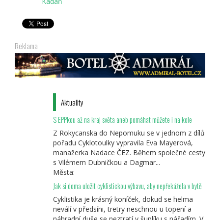
Kadaň
Reklama
Aktuality
S EPPkou až na kraj světa aneb pomáhat můžete i na kole
Z Rokycanska do Nepomuku se v jednom z dílů
pořadu Cyklotoulky vypravila Eva Mayerová,
manažerka Nadace ČEZ. Během společné cesty
s Vilémem Dubničkou a Dagmar...
Města:
Jak si doma uložit cyklistickou výbavu, aby nepřekážela v bytě
Cyklistika je krásný koníček, dokud se helma
neválí v předsíni, tretry neschnou u topení a
náhradní duše se neztratí v šuplíku s nářadím. V