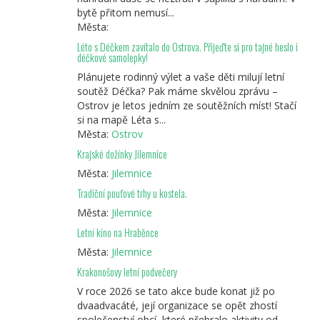
bytě přitom nemusí...
Města:
Léto s Déčkem zavítalo do Ostrova. Přijeďte si pro tajné heslo i
déčkové samolepky!
Plánujete rodinný výlet a vaše děti milují letní
soutěž Déčka? Pak máme skvělou zprávu –
Ostrov je letos jedním ze soutěžních míst! Stačí
si na mapě Léta s...
Města:
Ostrov
Krajské dožínky Jilemnice
Města:
Jilemnice
Tradiční pouťové trhy u kostela.
Města:
Jilemnice
Letní kino na Hraběnce
Města:
Jilemnice
Krakonošovy letní podvečery
V roce 2026 se tato akce bude konat již po
dvaadvacáté, její organizace se opět zhostí
společenství obcí, které přebralo aktivity od