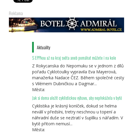
Reklama
Aktuality
S EPPkou až na kraj světa aneb pomáhat můžete i na kole
Z Rokycanska do Nepomuku se v jednom z dílů
pořadu Cyklotoulky vypravila Eva Mayerová,
manažerka Nadace ČEZ. Během společné cesty
s Vilémem Dubničkou a Dagmar...
Města:
Jak si doma uložit cyklistickou výbavu, aby nepřekážela v bytě
Cyklistika je krásný koníček, dokud se helma
neválí v předsíni, tretry neschnou u topení a
náhradní duše se neztratí v šuplíku s nářadím. V
bytě přitom nemusí...
Města: