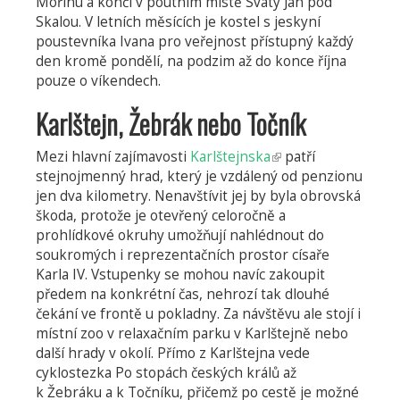
Mořinu a končí v poutním místě Svatý Jan pod
Skalou. V letních měsících je kostel s jeskyní
poustevníka Ivana pro veřejnost přístupný každý
den kromě pondělí, na podzim až do konce října
pouze o víkendech.
Karlštejn, Žebrák nebo Točník
Mezi hlavní zajímavosti
Karlštejnska
(odkaz
patří
stejnojmenný hrad, který je vzdálený od penzionu
je
jen dva kilometry. Nenavštívit jej by byla obrovská
externí)
škoda, protože je otevřený celoročně a
prohlídkové okruhy umožňují nahlédnout do
soukromých i reprezentačních prostor císaře
Karla IV. Vstupenky se mohou navíc zakoupit
předem na konkrétní čas, nehrozí tak dlouhé
čekání ve frontě u pokladny. Za návštěvu ale stojí i
místní zoo v relaxačním parku v Karlštejně nebo
další hrady v okolí. Přímo z Karlštejna vede
cyklostezka Po stopách českých králů až
k Žebráku a k Točníku, přičemž po cestě je možné