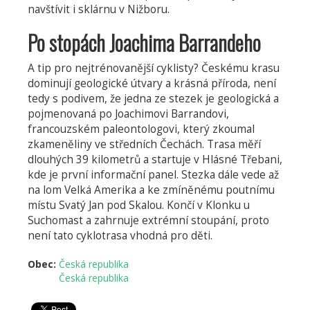
navštívit i sklárnu v Nižboru.
Po stopách Joachima Barrandeho
A tip pro nejtrénovanější cyklisty? Českému krasu
dominují geologické útvary a krásná příroda, není
tedy s podivem, že jedna ze stezek je geologická a
pojmenovaná po Joachimovi Barrandovi,
francouzském paleontologovi, který zkoumal
zkameněliny ve středních Čechách. Trasa měří
dlouhých 39 kilometrů a startuje v Hlásné Třebani,
kde je první informační panel. Stezka dále vede až
na lom Velká Amerika a ke zmíněnému poutnímu
místu Svatý Jan pod Skalou. Končí v Klonku u
Suchomast a zahrnuje extrémní stoupání, proto
není tato cyklotrasa vhodná pro děti.
Obec:
Česká republika
Česká republika