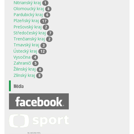
Nitrianský kraj
1
Olomoucký kraj
8
Pardubický kraj
6
Plzeňský kraj
17
Prešovský kraj
2
Středočeský kraj
7
Trenčianský kraj
2
Trnavský kraj
3
Ústecký kraj
12
Vysočina
4
Zahraničí
5
Žilinský kraj
6
Zlínský kraj
8
Média