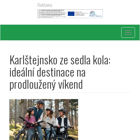
Přejít
Reklama
k
hlavnímu
obsahu
Toggl
navig
Karlštejnsko ze sedla kola:
ideální destinace na
prodloužený víkend