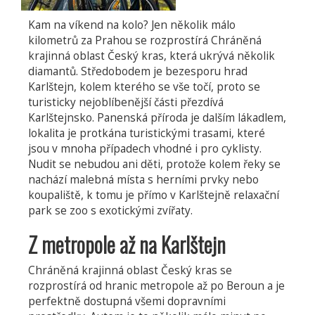
Kam na víkend na kolo? Jen několik málo
kilometrů za Prahou se rozprostírá Chráněná
krajinná oblast Český kras, která ukrývá několik
diamantů. Středobodem je bezesporu hrad
Karlštejn, kolem kterého se vše točí, proto se
turisticky nejoblíbenější části přezdívá
Karlštejnsko. Panenská příroda je dalším lákadlem,
lokalita je protkána turistickými trasami, které
jsou v mnoha případech vhodné i pro cyklisty.
Nudit se nebudou ani děti, protože kolem řeky se
nachází malebná místa s herními prvky nebo
koupaliště, k tomu je přímo v Karlštejně relaxační
park se zoo s exotickými zvířaty.
Z metropole až na Karlštejn
Chráněná krajinná oblast Český kras se
rozprostírá od hranic metropole až po Beroun a je
perfektně dostupná všemi dopravními