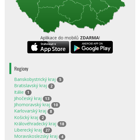
Aplikace do mobilů
ZDARMA
!
Regiony
Banskobystrický kraj
5
Bratislavský kraj
2
Itálie
1
Jihočeský kraj
13
Jihomoravský kraj
10
Karlovarský kraj
8
Košický kraj
2
Královéhradecký kraj
18
Liberecký kraj
27
Moravskoslezský kraj
4