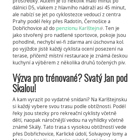
prostředky. Autem je to několik málo minut po
dálnici D5, vlakem z hlavního nádraží asi 45 minut,
ale nabízí se jet po cyklostezce vedoucí z centra
Prahy podél řeky přes Radotín, Černošice a
Dobřichovice až do
penzionu Karlštejn
(odkaz
. Ten je
jako stvořený pro nadšené sportovce, pokoje jsou
je
pohodlné, nechybí wi-fi zdarma ani úschovna kol.
externí)
po vyjížďce jistě každý cyklista ocení posezení na
terase, přičemž místní restaurace je známá českou
kuchyní a výběrem z několika druhů točených piv.
Výzva pro trénované? Svatý Jan pod
Skalou!
A kam vyrazit po vydatné snídani? Na Karlštejnsku
si každý vybere svou trasu podle obtížnosti. Podél
řeky jsou stezky pro rekreační cyklisty včetně
dětí, naopak náročnější vedou na vyhlídky včetně
známé Skály. Tato trasa s vysokou obtížností vede
přes Dobřichovice, Karlické údolí, Solvayovy lomy a