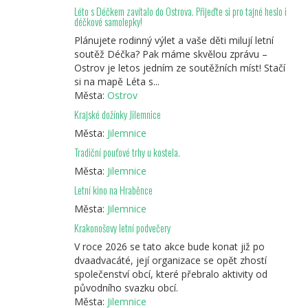
Léto s Déčkem zavítalo do Ostrova. Přijeďte si pro tajné heslo i
déčkové samolepky!
Plánujete rodinný výlet a vaše děti milují letní
soutěž Déčka? Pak máme skvělou zprávu –
Ostrov je letos jedním ze soutěžních míst! Stačí
si na mapě Léta s...
Města:
Ostrov
Krajské dožínky Jilemnice
Města:
Jilemnice
Tradiční pouťové trhy u kostela.
Města:
Jilemnice
Letní kino na Hraběnce
Města:
Jilemnice
Krakonošovy letní podvečery
V roce 2026 se tato akce bude konat již po
dvaadvacáté, její organizace se opět zhostí
společenství obcí, které přebralo aktivity od
původního svazku obcí.
Města:
Jilemnice