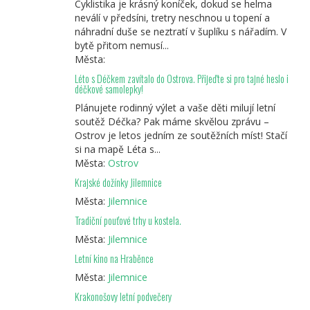
Cyklistika je krásný koníček, dokud se helma
neválí v předsíni, tretry neschnou u topení a
náhradní duše se neztratí v šuplíku s nářadím. V
bytě přitom nemusí...
Města:
Léto s Déčkem zavítalo do Ostrova. Přijeďte si pro tajné heslo i
déčkové samolepky!
Plánujete rodinný výlet a vaše děti milují letní
soutěž Déčka? Pak máme skvělou zprávu –
Ostrov je letos jedním ze soutěžních míst! Stačí
si na mapě Léta s...
Města:
Ostrov
Krajské dožínky Jilemnice
Města:
Jilemnice
Tradiční pouťové trhy u kostela.
Města:
Jilemnice
Letní kino na Hraběnce
Města:
Jilemnice
Krakonošovy letní podvečery