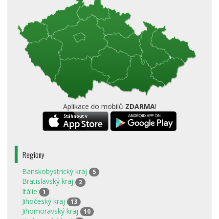
Aplikace do mobilů
ZDARMA
!
Regiony
Banskobystrický kraj
5
Bratislavský kraj
2
Itálie
1
Jihočeský kraj
13
Jihomoravský kraj
10