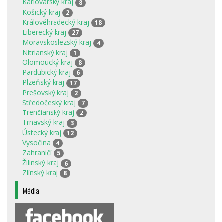
Karlovarský kraj
8
Košický kraj
2
Královéhradecký kraj
18
Liberecký kraj
27
Moravskoslezský kraj
4
Nitrianský kraj
1
Olomoucký kraj
8
Pardubický kraj
6
Plzeňský kraj
17
Prešovský kraj
2
Středočeský kraj
7
Trenčianský kraj
2
Trnavský kraj
3
Ústecký kraj
12
Vysočina
4
Zahraničí
5
Žilinský kraj
6
Zlínský kraj
8
Média