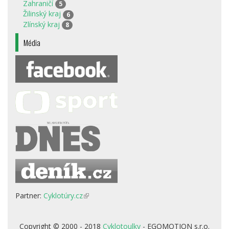
Zahraničí
5
Žilinský kraj
6
Zlínský kraj
8
Média
Partner:
Cyklotúry.cz
(odkaz
je
externí)
Copyright © 2000 - 2018
Cyklotoulky
- EGOMOTION s.r.o.