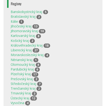
Regiony
Banskobystrický kraj
5
Bratislavský kraj
2
Itálie
1
Jihočeský kraj
13
Jihomoravský kraj
10
Karlovarský kraj
8
Košický kraj
2
Královéhradecký kraj
18
Liberecký kraj
27
Moravskoslezský kraj
4
Nitrianský kraj
1
Olomoucký kraj
8
Pardubický kraj
6
Plzeňský kraj
17
Prešovský kraj
2
Středočeský kraj
7
Trenčianský kraj
2
Trnavský kraj
3
Ústecký kraj
12
Vysočina
4