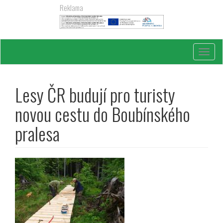
Přejít
Reklama
k
hlavnímu
obsahu
Toggl
navig
Lesy ČR budují pro turisty
novou cestu do Boubínského
pralesa