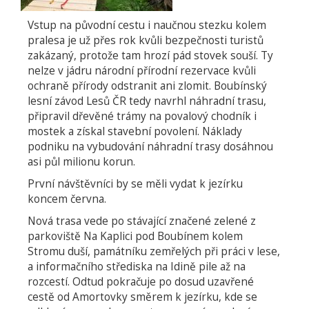
Vstup na původní cestu i naučnou stezku kolem
pralesa je už přes rok kvůli bezpečnosti turistů
zakázaný, protože tam hrozí pád stovek souší. Ty
nelze v jádru národní přírodní rezervace kvůli
ochraně přírody odstranit ani zlomit. Boubínský
lesní závod Lesů ČR tedy navrhl náhradní trasu,
připravil dřevěné trámy na povalový chodník i
mostek a získal stavební povolení. Náklady
podniku na vybudování náhradní trasy dosáhnou
asi půl milionu korun.
První návštěvníci by se měli vydat k jezírku
koncem června.
Nová trasa vede po stávající značené zelené z
parkoviště Na Kaplici pod Boubínem kolem
Stromu duší, památníku zemřelých při práci v lese,
a informačního střediska na Idině pile až na
rozcestí. Odtud pokračuje po dosud uzavřené
cestě od Amortovky směrem k jezírku, kde se