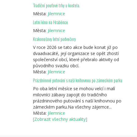
Tradiční pouťové trhy u kostela.
Města:
Jilemnice
Letní kino na Hraběnce
Města:
Jilemnice
Krakonošovy letní podvečery
V roce 2026 se tato akce bude konat již po
dvaadvacáté, její organizace se opět zhostí
společenství obcí, které přebralo aktivity od
původního svazku obcí.
Města:
Jilemnice
Prázdninové putování s naší knihovnou po zámeckém parku
Po oba letní měsíce se mohou velcí i malí
milovníci zábavy zapojit do tradičního
prázdninového putování s naší knihovnou po
zámeckém parku.Na všechny zájemce...
Města:
Jilemnice
[Zobrazit všechny aktuality]