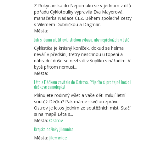
Z Rokycanska do Nepomuku se v jednom z dílů
pořadu Cyklotoulky vypravila Eva Mayerová,
manažerka Nadace ČEZ. Během společné cesty
s Vilémem Dubničkou a Dagmar...
Města:
Jak si doma uložit cyklistickou výbavu, aby nepřekážela v bytě
Cyklistika je krásný koníček, dokud se helma
neválí v předsíni, tretry neschnou u topení a
náhradní duše se neztratí v šuplíku s nářadím. V
bytě přitom nemusí...
Města:
Léto s Déčkem zavítalo do Ostrova. Přijeďte si pro tajné heslo i
déčkové samolepky!
Plánujete rodinný výlet a vaše děti milují letní
soutěž Déčka? Pak máme skvělou zprávu –
Ostrov je letos jedním ze soutěžních míst! Stačí
si na mapě Léta s...
Města:
Ostrov
Krajské dožínky Jilemnice
Města:
Jilemnice