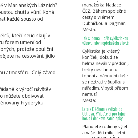
manažerka Nadace
ádě v Mariánských Lázních?
ČEZ. Během společné
ustou chutí a vůní. Koná
cesty s Vilémem
tnat každé sousto od
Dubničkou a Dagmar...
Města:
lců, kteří neúčinkují v
Jak si doma uložit cyklistickou
ustu forem umění od
výbavu, aby nepřekážela v bytě
bných, protože pouliční
Cyklistika je krásný
ějete na cestování, jídlo
koníček, dokud se
helma neválí v předsíni,
tretry neschnou u
vou atmosféru. Celý závod
topení a náhradní duše
se neztratí v šuplíku s
nářadím. V bytě přitom
řádané k výročí návštěv
nemusí...
éto můžete obdivovat
Města:
 věnovaný Fryderyku
Léto s Déčkem zavítalo do
Ostrova. Přijeďte si pro tajné
heslo i déčkové samolepky!
Plánujete rodinný výlet
a vaše děti milují letní