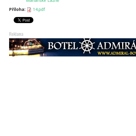
Mariánské Lázně
Příloha:
14.pdf
Reklama