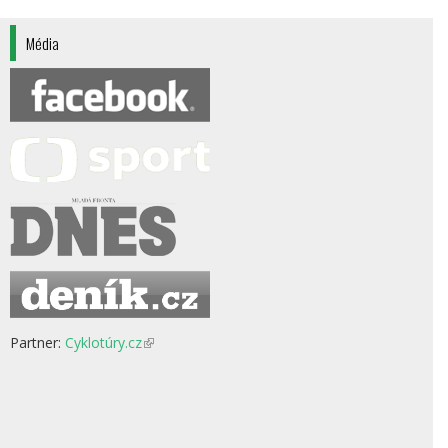
Média
Partner:
Cyklotúry.cz
(odkaz
je
externí)