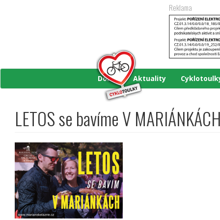
Přejít
Reklama
k
hlavnímu
obsahu
Domů
Aktuality
Cyklotoul
LETOS se bavíme V MARIÁNKÁC