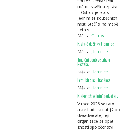
soutěž Déčka? Pak
máme skvělou zprávu
– Ostrov je letos
jedním ze soutěžních
míst! Stačí si na mapě
Léta s...
Města:
Ostrov
Krajské dožínky Jilemnice
Města:
Jilemnice
Tradiční pouťové trhy u
kostela.
Města:
Jilemnice
Letní kino na Hraběnce
Města:
Jilemnice
Krakonošovy letní podvečery
V roce 2026 se tato
akce bude konat již po
dvaadvacáté, její
organizace se opět
zhostí společenství