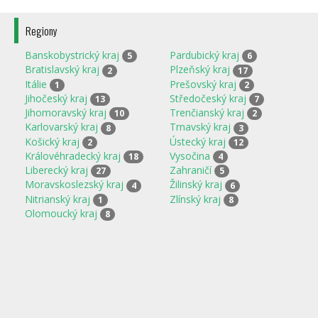
Regiony
Banskobystrický kraj
Pardubický kraj
5
6
Bratislavský kraj
Plzeňský kraj
2
17
Itálie
Prešovský kraj
1
2
Jihočeský kraj
Středočeský kraj
13
7
Jihomoravský kraj
Trenčianský kraj
10
2
Karlovarský kraj
Trnavský kraj
8
3
Košický kraj
Ústecký kraj
2
12
Královéhradecký kraj
Vysočina
18
4
Liberecký kraj
Zahraničí
27
5
Moravskoslezský kraj
Žilinský kraj
4
6
Nitrianský kraj
Zlínský kraj
1
8
Olomoucký kraj
8