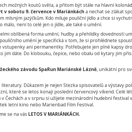
šech možných koutů světa, a přitom být stále na hlavní kolon
ýt v sobotu 9. července v Mariánkách
a nechat se zlákat spo
em mlsným jazýčkům. Kdo miluje pouliční jídlo a chce si vychu
málo, není to celé jen o jídle, ale také o umění.
 velmi oblíbená forma umění, hudby a přehlídky dovedností umě
ka pouličního umění je specifická v tom, že si prohlédnete spo
e vstupenky ani permanentky. Potřebujete jen plné kapsy dro
o jim dáte. Do klobouku, čepice, nebo obalu od kytary jim přisp
ěžeckého závodu SpaRun Mariánské Lázně
, unikátní pro s
y literatury. Důkazem je nejen Stezka spisovatelů a výstavy po
ázní, které se letos konají poslední červencový víkend. Celé l
v Čechách a v srpnu si užijete mezinárodní hudební festival
tek letní kino nebo Marienbad Film Festival.
íme se na vás
LETOS V MARIÁNKÁCH.
)