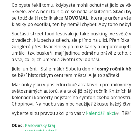
Co byste řekli tomu, kdybyste mohli ochutnat jídlo ze v
Skvělé, že? A není to nic, co se nedá uskutečnit.
Stačí b
se totiž další ročník akce
MOVOMAL
, která je určena vš
klasiky po exotiku, ten by neměl chybět. Aby toho nebylo 
Součástí street food festivalu je také busking. Ve světě
divadlech, klubech a sálech, ale přímo na ulici. Přehlíd
žonglérů přes divadelníky po muzikanty a nepotřebujet
umělci, tzv. buskeři, mají jedinou odměnu právě z toho, c
a vše, co jejich umění a životní styl obnáší.
Jídlo, umění… Stále málo? Sobotu doplní
osmý ročník b
se běží historickým centrem města! A je to zážitek!
Mariánky jsou v poslední době atraktivní i pro milovník
světoznámých autorů, ale také již pátý ročník Knižních l
kolonádní koncerty nejstaršího symfonického orchestru 
Chopinovi. Na hudbu vás moc neužije? Zkuste každý čtvr
Vyberte si tu pravou akci pro vás v
kalendáři akcí
(odkaz
. Těš
je
Obec:
Karlovarský kraj
externí