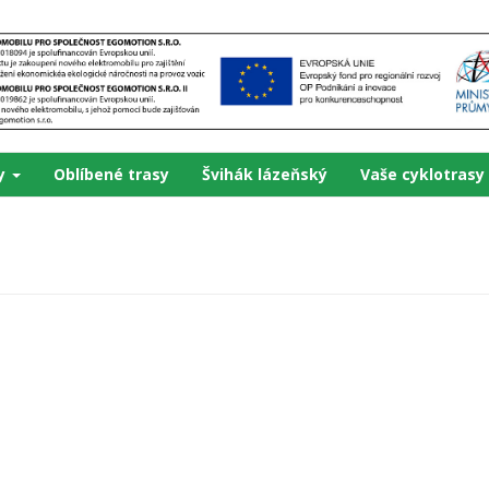
ky
Oblíbené trasy
Švihák lázeňský
Vaše cyklotrasy
H