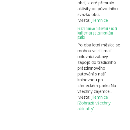
obcí, které přebralo
aktivity od původního
svazku obcí.
Města:
Jilemnice
Prázdninové putování s naší
knihovnou po zámeckém
parku
Po oba letní měsíce se
mohou velcí i malí
milovníci zábavy
zapojit do tradičního
prázdninového
putování s naší
knihovnou po
zámeckém parku.Na
všechny zájemce...
Města:
Jilemnice
[Zobrazit všechny
aktuality]