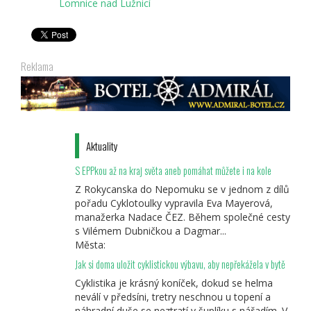
Lomnice nad Lužnicí
Reklama
Aktuality
S EPPkou až na kraj světa aneb pomáhat můžete i na kole
Z Rokycanska do Nepomuku se v jednom z dílů
pořadu Cyklotoulky vypravila Eva Mayerová,
manažerka Nadace ČEZ. Během společné cesty
s Vilémem Dubničkou a Dagmar...
Města:
Jak si doma uložit cyklistickou výbavu, aby nepřekážela v bytě
Cyklistika je krásný koníček, dokud se helma
neválí v předsíni, tretry neschnou u topení a
náhradní duše se neztratí v šuplíku s nářadím. V