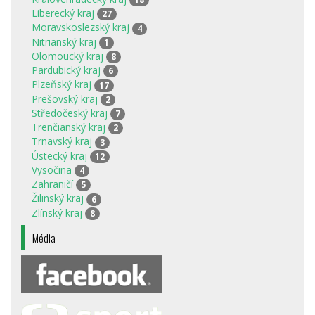
Liberecký kraj
27
Moravskoslezský kraj
4
Nitrianský kraj
1
Olomoucký kraj
8
Pardubický kraj
6
Plzeňský kraj
17
Prešovský kraj
2
Středočeský kraj
7
Trenčianský kraj
2
Trnavský kraj
3
Ústecký kraj
12
Vysočina
4
Zahraničí
5
Žilinský kraj
6
Zlínský kraj
8
Média