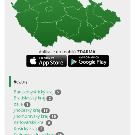
Aplikace do mobilů
ZDARMA
!
Regiony
Banskobystrický kraj
5
Bratislavský kraj
2
Itálie
1
Jihočeský kraj
13
Jihomoravský kraj
10
Karlovarský kraj
8
Košický kraj
2
Královéhradecký kraj
18