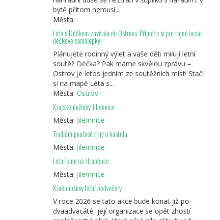
bytě přitom nemusí...
Města:
Léto s Déčkem zavítalo do Ostrova. Přijeďte si pro tajné heslo i
déčkové samolepky!
Plánujete rodinný výlet a vaše děti milují letní
soutěž Déčka? Pak máme skvělou zprávu –
Ostrov je letos jedním ze soutěžních míst! Stačí
si na mapě Léta s...
Města:
Ostrov
Krajské dožínky Jilemnice
Města:
Jilemnice
Tradiční pouťové trhy u kostela.
Města:
Jilemnice
Letní kino na Hraběnce
Města:
Jilemnice
Krakonošovy letní podvečery
V roce 2026 se tato akce bude konat již po
dvaadvacáté, její organizace se opět zhostí