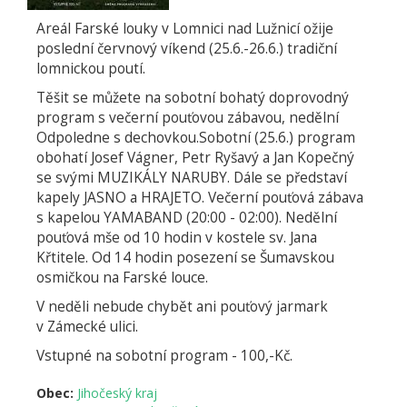
Areál Farské louky v Lomnici nad Lužnicí ožije
poslední červnový víkend (25.6.-26.6.) tradiční
lomnickou poutí.
Těšit se můžete na sobotní bohatý doprovodný
program s večerní pouťovou zábavou, nedělní
Odpoledne s dechovkou.Sobotní (25.6.) program
obohatí Josef Vágner, Petr Ryšavý a Jan Kopečný
se svými MUZIKÁLY NARUBY. Dále se představí
kapely JASNO a HRAJETO. Večerní pouťová zábava
s kapelou YAMABAND (20:00 - 02:00). Nedělní
pouťová mše od 10 hodin v kostele sv. Jana
Křtitele. Od 14 hodin posezení se Šumavskou
osmičkou na Farské louce.
V neděli nebude chybět ani pouťový jarmark
v Zámecké ulici.
Vstupné na sobotní program - 100,-Kč.
Obec:
Jihočeský kraj