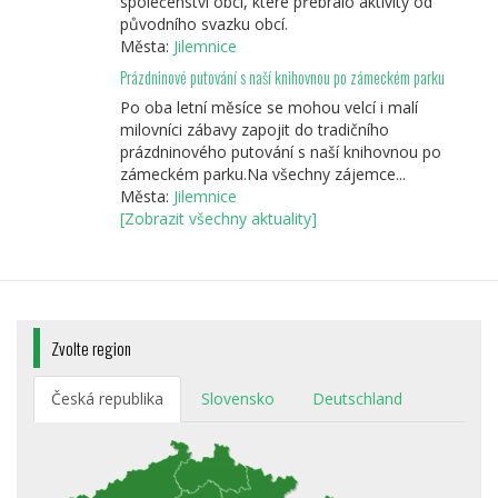
společenství obcí, které přebralo aktivity od
původního svazku obcí.
Města:
Jilemnice
Prázdninové putování s naší knihovnou po zámeckém parku
Po oba letní měsíce se mohou velcí i malí
milovníci zábavy zapojit do tradičního
prázdninového putování s naší knihovnou po
zámeckém parku.Na všechny zájemce...
Města:
Jilemnice
[Zobrazit všechny aktuality]
Zvolte region
Česká republika
Slovensko
Deutschland