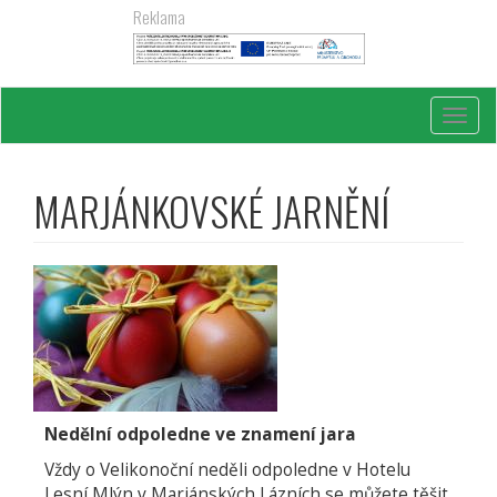
Přejít
Reklama
k
hlavnímu
obsahu
Toggl
navig
MARJÁNKOVSKÉ JARNĚNÍ
Nedělní odpoledne ve znamení jara
Vždy o Velikonoční neděli odpoledne v Hotelu
Lesní Mlýn v Mariánských Lázních se můžete těšit