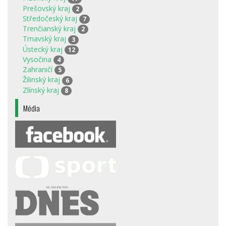
Prešovský kraj
2
Středočeský kraj
7
Trenčianský kraj
2
Trnavský kraj
3
Ústecký kraj
12
Vysočina
4
Zahraničí
5
Žilinský kraj
6
Zlínský kraj
8
Média