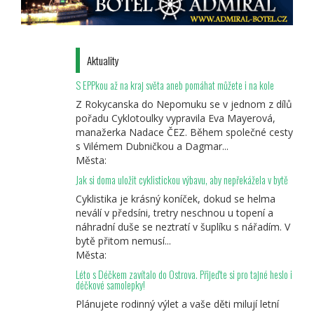
Aktuality
S EPPkou až na kraj světa aneb pomáhat můžete i na kole
Z Rokycanska do Nepomuku se v jednom z dílů
pořadu Cyklotoulky vypravila Eva Mayerová,
manažerka Nadace ČEZ. Během společné cesty
s Vilémem Dubničkou a Dagmar...
Města:
Jak si doma uložit cyklistickou výbavu, aby nepřekážela v bytě
Cyklistika je krásný koníček, dokud se helma
neválí v předsíni, tretry neschnou u topení a
náhradní duše se neztratí v šuplíku s nářadím. V
bytě přitom nemusí...
Města:
Léto s Déčkem zavítalo do Ostrova. Přijeďte si pro tajné heslo i
déčkové samolepky!
Plánujete rodinný výlet a vaše děti milují letní