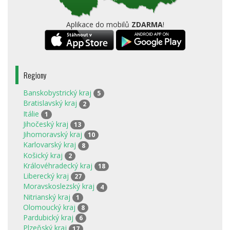
Aplikace do mobilů
ZDARMA
!
Regiony
Banskobystrický kraj
5
Bratislavský kraj
2
Itálie
1
Jihočeský kraj
13
Jihomoravský kraj
10
Karlovarský kraj
8
Košický kraj
2
Královéhradecký kraj
18
Liberecký kraj
27
Moravskoslezský kraj
4
Nitrianský kraj
1
Olomoucký kraj
8
Pardubický kraj
6
Plzeňský kraj
17