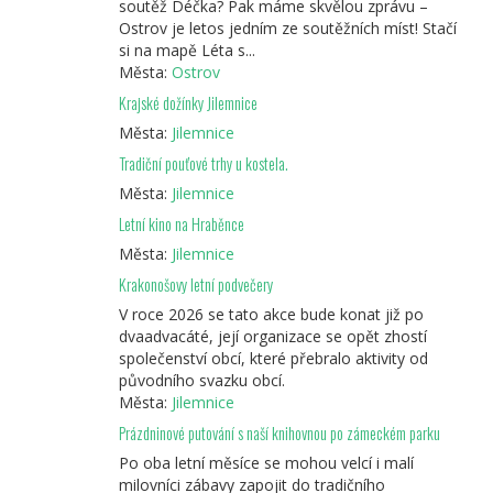
soutěž Déčka? Pak máme skvělou zprávu –
Ostrov je letos jedním ze soutěžních míst! Stačí
si na mapě Léta s...
Města:
Ostrov
Krajské dožínky Jilemnice
Města:
Jilemnice
Tradiční pouťové trhy u kostela.
Města:
Jilemnice
Letní kino na Hraběnce
Města:
Jilemnice
Krakonošovy letní podvečery
V roce 2026 se tato akce bude konat již po
dvaadvacáté, její organizace se opět zhostí
společenství obcí, které přebralo aktivity od
původního svazku obcí.
Města:
Jilemnice
Prázdninové putování s naší knihovnou po zámeckém parku
Po oba letní měsíce se mohou velcí i malí
milovníci zábavy zapojit do tradičního