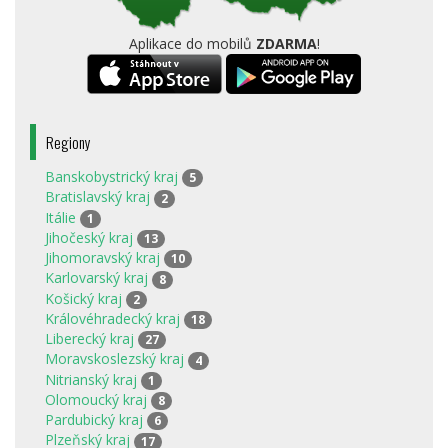
Aplikace do mobilů
ZDARMA
!
Regiony
Banskobystrický kraj
5
Bratislavský kraj
2
Itálie
1
Jihočeský kraj
13
Jihomoravský kraj
10
Karlovarský kraj
8
Košický kraj
2
Královéhradecký kraj
18
Liberecký kraj
27
Moravskoslezský kraj
4
Nitrianský kraj
1
Olomoucký kraj
8
Pardubický kraj
6
Plzeňský kraj
17