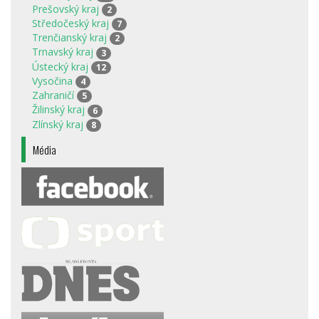
Prešovský kraj
2
Středočeský kraj
7
Trenčianský kraj
2
Trnavský kraj
3
Ústecký kraj
12
Vysočina
4
Zahraničí
5
Žilinský kraj
6
Zlínský kraj
8
Média