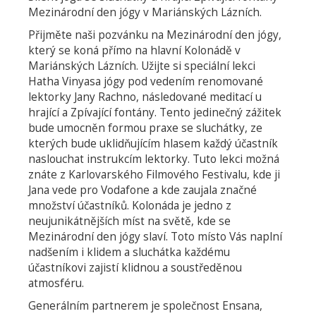
Mezinárodní den jógy v Mariánských Lázních.
Přijměte naši pozvánku na Mezinárodní den jógy,
který se koná přímo na hlavní Kolonádě v
Mariánských Lázních. Užijte si speciální lekci
Hatha Vinyasa jógy pod vedením renomované
lektorky Jany Rachno, následované meditací u
hrající a Zpívající fontány. Tento jedinečný zážitek
bude umocněn formou praxe se sluchátky, ze
kterých bude uklidňujícím hlasem každý účastník
naslouchat instrukcím lektorky. Tuto lekci možná
znáte z Karlovarského Filmového Festivalu, kde ji
Jana vede pro Vodafone a kde zaujala značné
množství účastníků. Kolonáda je jedno z
neujunikátnějších míst na světě, kde se
Mezinárodní den jógy slaví. Toto místo Vás naplní
nadšením i klidem a sluchátka každému
účastníkovi zajistí klidnou a soustředěnou
atmosféru.
Generálním partnerem je společnost Ensana,