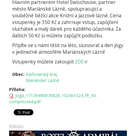
hlavním partnerem Hotel Swisshouse, partner
město Mariánské Lázně, spolupracující a
souběžně běžící akce Knižní a Jazzové lázně. Cena
vstupenky je 350 Kč a zahrnuje vstup, zapůjčení
sluchátek a malý dárek pro každého účastníka. Za
dalších 50 Kč si můžete zapůjčit podložku.
Přijďte se s námi těšit na léto, slunovrat a den jógy
v jedinečné atmosféře Mariánských Lázní!
Vstupenky můžete zakoupit
ZDE
(odkaz
je
Obec:
Karlovarský kraj
externí)
Mariánské Lázně
Příloha:
joga_17139490870828_1024x1024_fft_90-
compressed.pdf
Reklama