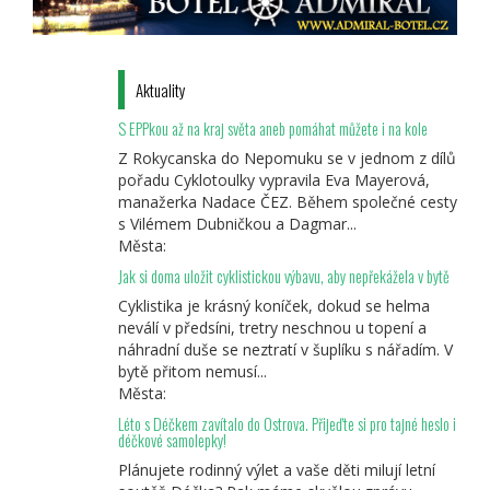
Aktuality
S EPPkou až na kraj světa aneb pomáhat můžete i na kole
Z Rokycanska do Nepomuku se v jednom z dílů
pořadu Cyklotoulky vypravila Eva Mayerová,
manažerka Nadace ČEZ. Během společné cesty
s Vilémem Dubničkou a Dagmar...
Města:
Jak si doma uložit cyklistickou výbavu, aby nepřekážela v bytě
Cyklistika je krásný koníček, dokud se helma
neválí v předsíni, tretry neschnou u topení a
náhradní duše se neztratí v šuplíku s nářadím. V
bytě přitom nemusí...
Města:
Léto s Déčkem zavítalo do Ostrova. Přijeďte si pro tajné heslo i
déčkové samolepky!
Plánujete rodinný výlet a vaše děti milují letní