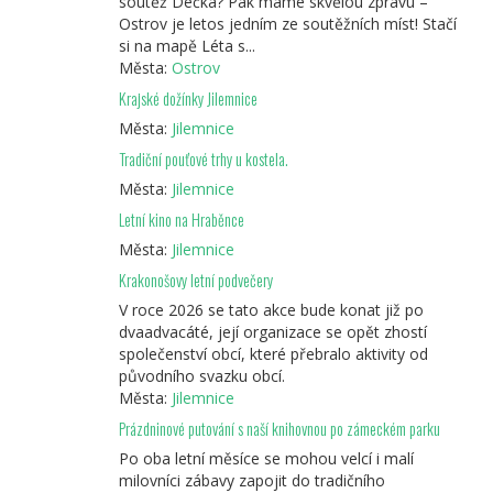
soutěž Déčka? Pak máme skvělou zprávu –
Ostrov je letos jedním ze soutěžních míst! Stačí
si na mapě Léta s...
Města:
Ostrov
Krajské dožínky Jilemnice
Města:
Jilemnice
Tradiční pouťové trhy u kostela.
Města:
Jilemnice
Letní kino na Hraběnce
Města:
Jilemnice
Krakonošovy letní podvečery
V roce 2026 se tato akce bude konat již po
dvaadvacáté, její organizace se opět zhostí
společenství obcí, které přebralo aktivity od
původního svazku obcí.
Města:
Jilemnice
Prázdninové putování s naší knihovnou po zámeckém parku
Po oba letní měsíce se mohou velcí i malí
milovníci zábavy zapojit do tradičního