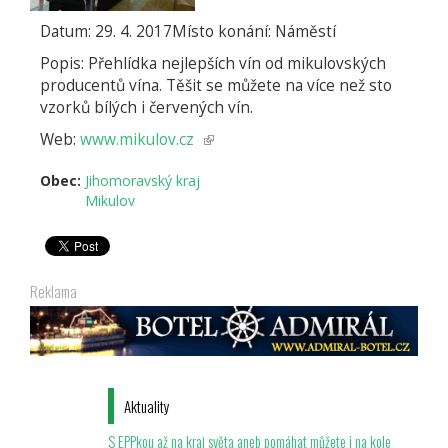
Datum: 29. 4. 2017Místo konání: Náměstí
Popis: Přehlídka nejlepších vín od mikulovských
producentů vína. Těšit se můžete na více než sto
vzorků bílých i červených vín.
Web:
www.mikulov.cz
(odkaz
je
Obec:
Jihomoravský kraj
externí)
Mikulov
Reklama
Aktuality
S EPPkou až na kraj světa aneb pomáhat můžete i na kole