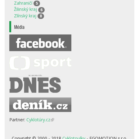
Zahraničí
5
Žilinský kraj
6
Zlínský kraj
8
Média
Partner:
Cyklotúry.cz
(odkaz
je
externí)
Copyright © 2000 - 2018
Cyklotoulky
- EGOMOTION s.r.o.