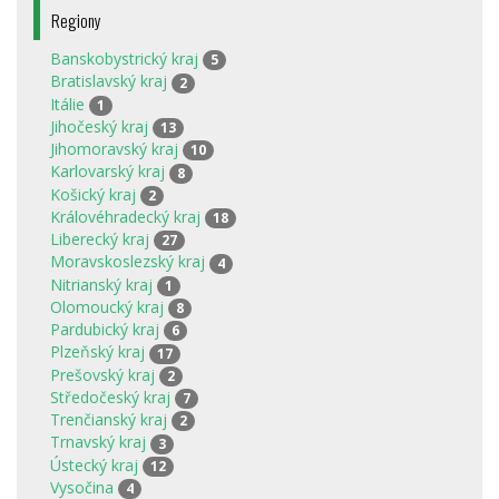
Regiony
Banskobystrický kraj
5
Bratislavský kraj
2
Itálie
1
Jihočeský kraj
13
Jihomoravský kraj
10
Karlovarský kraj
8
Košický kraj
2
Královéhradecký kraj
18
Liberecký kraj
27
Moravskoslezský kraj
4
Nitrianský kraj
1
Olomoucký kraj
8
Pardubický kraj
6
Plzeňský kraj
17
Prešovský kraj
2
Středočeský kraj
7
Trenčianský kraj
2
Trnavský kraj
3
Ústecký kraj
12
Vysočina
4