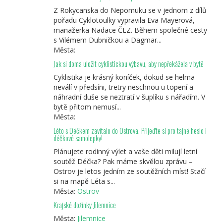
Z Rokycanska do Nepomuku se v jednom z dílů
pořadu Cyklotoulky vypravila Eva Mayerová,
manažerka Nadace ČEZ. Během společné cesty
s Vilémem Dubničkou a Dagmar...
Města:
Jak si doma uložit cyklistickou výbavu, aby nepřekážela v bytě
Cyklistika je krásný koníček, dokud se helma
neválí v předsíni, tretry neschnou u topení a
náhradní duše se neztratí v šuplíku s nářadím. V
bytě přitom nemusí...
Města:
Léto s Déčkem zavítalo do Ostrova. Přijeďte si pro tajné heslo i
déčkové samolepky!
Plánujete rodinný výlet a vaše děti milují letní
soutěž Déčka? Pak máme skvělou zprávu –
Ostrov je letos jedním ze soutěžních míst! Stačí
si na mapě Léta s...
Města:
Ostrov
Krajské dožínky Jilemnice
Města:
Jilemnice