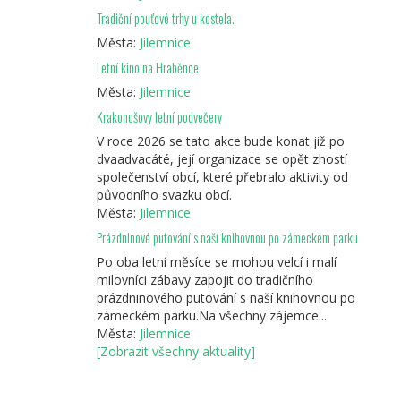
Tradiční pouťové trhy u kostela.
Města:
Jilemnice
Letní kino na Hraběnce
Města:
Jilemnice
Krakonošovy letní podvečery
V roce 2026 se tato akce bude konat již po
dvaadvacáté, její organizace se opět zhostí
společenství obcí, které přebralo aktivity od
původního svazku obcí.
Města:
Jilemnice
Prázdninové putování s naší knihovnou po zámeckém parku
Po oba letní měsíce se mohou velcí i malí
milovníci zábavy zapojit do tradičního
prázdninového putování s naší knihovnou po
zámeckém parku.Na všechny zájemce...
Města:
Jilemnice
[Zobrazit všechny aktuality]