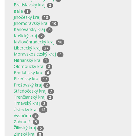
Bratislavský kraj
2
Itálie
1
Jihočeský kraj
13
Jihomoravský kraj
10
Karlovarský kraj
8
Košický kraj
2
Královéhradecký kraj
18
Liberecký kraj
27
Moravskoslezský kraj
4
Nitrianský kraj
1
Olomoucký kraj
8
Pardubický kraj
6
Plzeňský kraj
17
Prešovský kraj
2
Středočeský kraj
7
Trenčianský kraj
2
Trnavský kraj
3
Ústecký kraj
12
Vysočina
4
Zahraničí
5
Žilinský kraj
6
Zlínský kraj
8