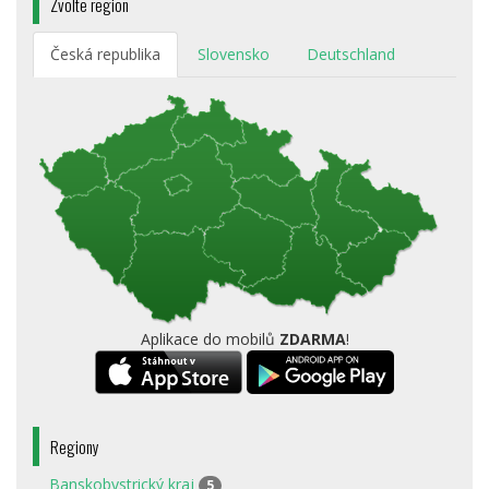
Zvolte region
Česká republika
Slovensko
Deutschland
Aplikace do mobilů
ZDARMA
!
Regiony
Banskobystrický kraj
5