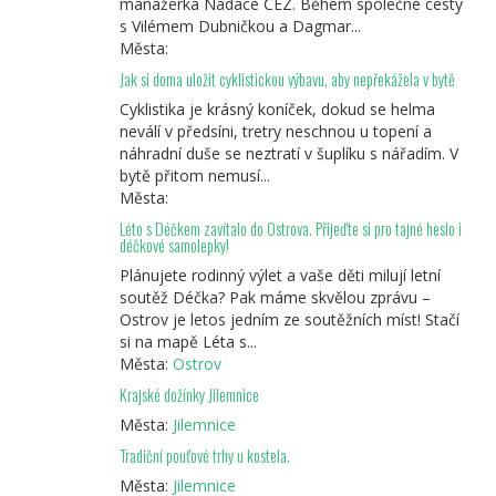
manažerka Nadace ČEZ. Během společné cesty
s Vilémem Dubničkou a Dagmar...
Města:
Jak si doma uložit cyklistickou výbavu, aby nepřekážela v bytě
Cyklistika je krásný koníček, dokud se helma
neválí v předsíni, tretry neschnou u topení a
náhradní duše se neztratí v šuplíku s nářadím. V
bytě přitom nemusí...
Města:
Léto s Déčkem zavítalo do Ostrova. Přijeďte si pro tajné heslo i
déčkové samolepky!
Plánujete rodinný výlet a vaše děti milují letní
soutěž Déčka? Pak máme skvělou zprávu –
Ostrov je letos jedním ze soutěžních míst! Stačí
si na mapě Léta s...
Města:
Ostrov
Krajské dožínky Jilemnice
Města:
Jilemnice
Tradiční pouťové trhy u kostela.
Města:
Jilemnice