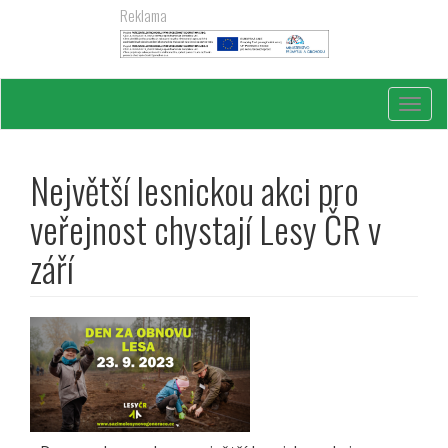
Přejít
Reklama
k
hlavnímu
obsahu
Toggl
navig
Největší lesnickou akci pro
veřejnost chystají Lesy ČR v
září