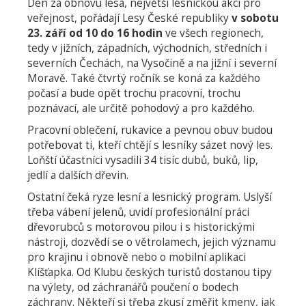
Den za obnovu lesa, největší lesnickou akci pro
veřejnost, pořádají Lesy České republiky
v sobotu
23. září od 10 do 16 hodin
ve všech regionech,
tedy v jižních, západních, východních, středních i
severních Čechách, na Vysočině a na jižní i severní
Moravě. Také čtvrtý ročník se koná za každého
počasí a bude opět trochu pracovní, trochu
poznávací, ale určitě pohodový a pro každého.
Pracovní oblečení, rukavice a pevnou obuv budou
potřebovat ti, kteří chtějí s lesníky sázet nový les.
Loňští účastníci vysadili 34 tisíc dubů, buků, lip,
jedlí a dalších dřevin.
Ostatní čeká ryze lesní a lesnický program. Uslyší
třeba vábení jelenů, uvidí profesionální práci
dřevorubců s motorovou pilou i s historickými
nástroji, dozvědí se o větrolamech, jejich významu
pro krajinu i obnově nebo o mobilní aplikaci
Klíšťapka. Od Klubu českých turistů dostanou tipy
na výlety, od záchranářů poučení o bodech
záchrany. Někteří si třeba zkusí změřit kmeny, jak