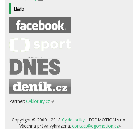
Média
Partner:
Cyklotúry.cz
(odkaz
je
externí)
Copyright © 2000 - 2018
Cyklotoulky
- EGOMOTION s.r.o.
| Všechna práva vyhrazena.
contact@egomotion.cz
(odkaz
odešle