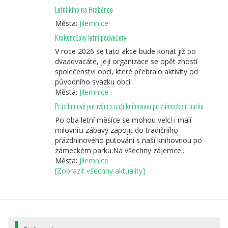
Letní kino na Hraběnce
Města:
Jilemnice
Krakonošovy letní podvečery
V roce 2026 se tato akce bude konat již po
dvaadvacáté, její organizace se opět zhostí
společenství obcí, které přebralo aktivity od
původního svazku obcí.
Města:
Jilemnice
Prázdninové putování s naší knihovnou po zámeckém parku
Po oba letní měsíce se mohou velcí i malí
milovníci zábavy zapojit do tradičního
prázdninového putování s naší knihovnou po
zámeckém parku.Na všechny zájemce...
Města:
Jilemnice
[Zobrazit všechny aktuality]