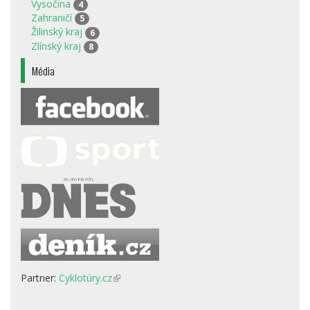
Vysočina
4
Zahraničí
5
Žilinský kraj
6
Zlínský kraj
8
Média
Partner:
Cyklotúry.cz
(odkaz
je
externí)