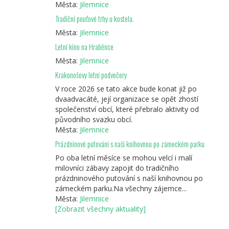
Města:
Jilemnice
Tradiční pouťové trhy u kostela.
Města:
Jilemnice
Letní kino na Hraběnce
Města:
Jilemnice
Krakonošovy letní podvečery
V roce 2026 se tato akce bude konat již po
dvaadvacáté, její organizace se opět zhostí
společenství obcí, které přebralo aktivity od
původního svazku obcí.
Města:
Jilemnice
Prázdninové putování s naší knihovnou po zámeckém parku
Po oba letní měsíce se mohou velcí i malí
milovníci zábavy zapojit do tradičního
prázdninového putování s naší knihovnou po
zámeckém parku.Na všechny zájemce...
Města:
Jilemnice
[Zobrazit všechny aktuality]