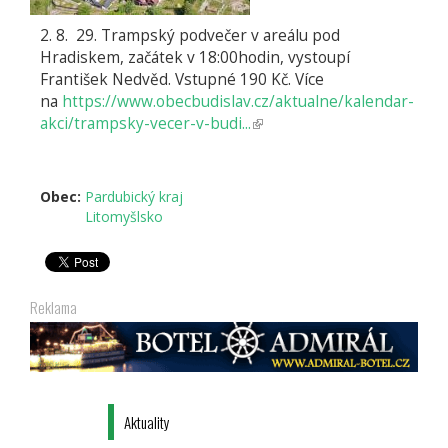
2. 8. 29. Trampský podvečer v areálu pod
Hradiskem, začátek v 18:00hodin, vystoupí
František Nedvěd. Vstupné 190 Kč. Více
na
https://www.obecbudislav.cz/aktualne/kalendar-
akci/trampsky-vecer-v-budi...
(odkaz
je
externí)
Obec:
Pardubický kraj
Litomyšlsko
Reklama
Aktuality