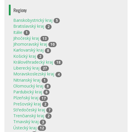
Regiony
Banskobystrický kraj
5
Bratislavský kraj
2
Itálie
1
Jihočeský kraj
13
Jihomoravský kraj
10
Karlovarský kraj
8
Košický kraj
2
Královéhradecký kraj
18
Liberecký kraj
27
Moravskoslezský kraj
4
Nitrianský kraj
1
Olomoucký kraj
8
Pardubický kraj
6
Plzeňský kraj
17
Prešovský kraj
2
Středočeský kraj
7
Trenčianský kraj
2
Trnavský kraj
3
Ústecký kraj
12