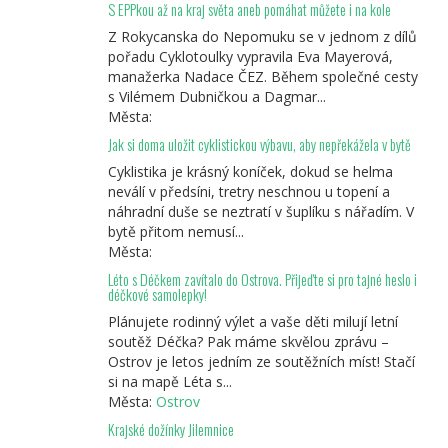
S EPPkou až na kraj světa aneb pomáhat můžete i na kole
Z Rokycanska do Nepomuku se v jednom z dílů
pořadu Cyklotoulky vypravila Eva Mayerová,
manažerka Nadace ČEZ. Během společné cesty
s Vilémem Dubničkou a Dagmar...
Města:
Jak si doma uložit cyklistickou výbavu, aby nepřekážela v bytě
Cyklistika je krásný koníček, dokud se helma
neválí v předsíni, tretry neschnou u topení a
náhradní duše se neztratí v šuplíku s nářadím. V
bytě přitom nemusí...
Města:
Léto s Déčkem zavítalo do Ostrova. Přijeďte si pro tajné heslo i
déčkové samolepky!
Plánujete rodinný výlet a vaše děti milují letní
soutěž Déčka? Pak máme skvělou zprávu –
Ostrov je letos jedním ze soutěžních míst! Stačí
si na mapě Léta s...
Města:
Ostrov
Krajské dožínky Jilemnice