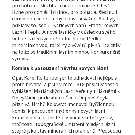
pro bohatou šlechtu i chudé nemocné. Otevřít
lázně pro domácí i cizince, pro bohatou šlechtu i
chudé nemocné - to bylo dost odvážné. Ale byly tu
příklady sousedů - Karlových Varů, Františkových
Lázní i Teplic. A nové lázničky v důsledku svého
bohatství léčivých přírodních prostředků -
minerálních vod, rašeliny a vývěrů plynů - se cítily
na to že se tradičním lázním mohou konkurenčně
vyrovnat.
Komise k posouzení návrhu nových lázní
Opat Karel Reitenberger to odhadoval nejlépe a
proto neváhal a ještě v roce 1818 poslal žádost o
vyhlášení Mariánských Lázní veřejnými lázněmi k
Nejvyššímu purkrabímu Čech. Odpověď byla
příznivá. Hrabě Kolowrat jmenoval čtyřčlennou
komisi k posouzení myšlenky nových lázní.
Komise měla na místě posoudit skutečný stav,
možnosti i topografické umístění mladých lázní
stejně jako stav minerálních pramenů. Předsedou