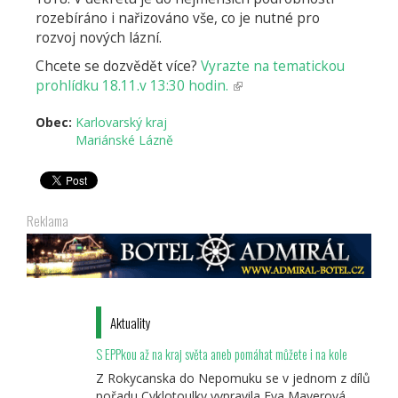
rozebíráno i nařizováno vše, co je nutné pro
rozvoj nových lázní.
Chcete se dozvědět více?
Vyrazte na tematickou
prohlídku 18.11.v 13:30 hodin.
(odkaz
je
Obec:
Karlovarský kraj
externí)
Mariánské Lázně
Reklama
Aktuality
S EPPkou až na kraj světa aneb pomáhat můžete i na kole
Z Rokycanska do Nepomuku se v jednom z dílů
pořadu Cyklotoulky vypravila Eva Mayerová,