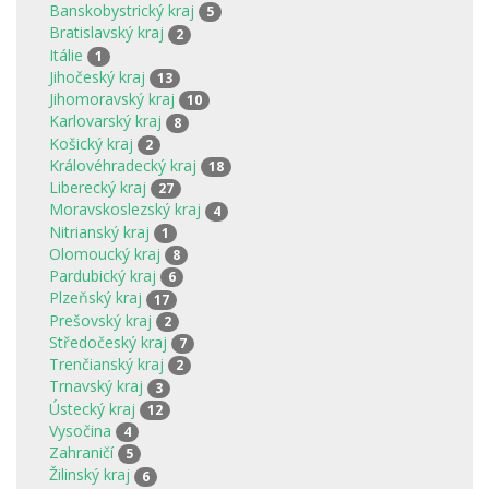
Banskobystrický kraj
5
Bratislavský kraj
2
Itálie
1
Jihočeský kraj
13
Jihomoravský kraj
10
Karlovarský kraj
8
Košický kraj
2
Královéhradecký kraj
18
Liberecký kraj
27
Moravskoslezský kraj
4
Nitrianský kraj
1
Olomoucký kraj
8
Pardubický kraj
6
Plzeňský kraj
17
Prešovský kraj
2
Středočeský kraj
7
Trenčianský kraj
2
Trnavský kraj
3
Ústecký kraj
12
Vysočina
4
Zahraničí
5
Žilinský kraj
6