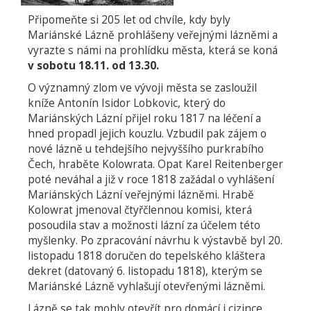
Připomeňte si 205 let od chvíle, kdy byly
Mariánské Lázně prohlášeny veřejnými lázněmi a
vyrazte s námi na prohlídku města, která se koná
v sobotu 18.11. od 13.30.
O významný zlom ve vývoji města se zasloužil
kníže Antonín Isidor Lobkovic, který do
Mariánských Lázní přijel roku 1817 na léčení a
hned propadl jejich kouzlu. Vzbudil pak zájem o
nové lázně u tehdejšího nejvyššího purkrabího
Čech, hraběte Kolowrata. Opat Karel Reitenberger
poté neváhal a již v roce 1818 zažádal o vyhlášení
Mariánských Lázní veřejnými lázněmi. Hrabě
Kolowrat jmenoval čtyřčlennou komisi, která
posoudila stav a možnosti lázní za účelem této
myšlenky. Po zpracování návrhu k výstavbě byl 20.
listopadu 1818 doručen do tepelského kláštera
dekret (datovaný 6. listopadu 1818), kterým se
Mariánské Lázně vyhlašují otevřenými lázněmi.
Lázně se tak mohly otevřít pro domácí i cizince,