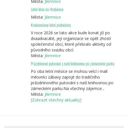
Města:
Jilemnice
Letní kino na Hraběnce
Města:
Jilemnice
Krakonošovy letní podvečery
V roce 2026 se tato akce bude konat již po
dvaadvacáté, její organizace se opět zhostí
společenství obcí, které přebralo aktivity od
původního svazku obcí.
Města:
Jilemnice
Prázdninové putování s naší knihovnou po zámeckém parku
Po oba letní měsíce se mohou velcí i malí
milovníci zábavy zapojit do tradičního
prázdninového putování s naší knihovnou po
zámeckém parku.Na všechny zájemce...
Města:
Jilemnice
[Zobrazit všechny aktuality]