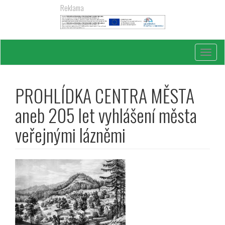
Přejít
Reklama
k
hlavnímu
obsahu
Toggl
navig
PROHLÍDKA CENTRA MĚSTA
aneb 205 let vyhlášení města
veřejnými lázněmi