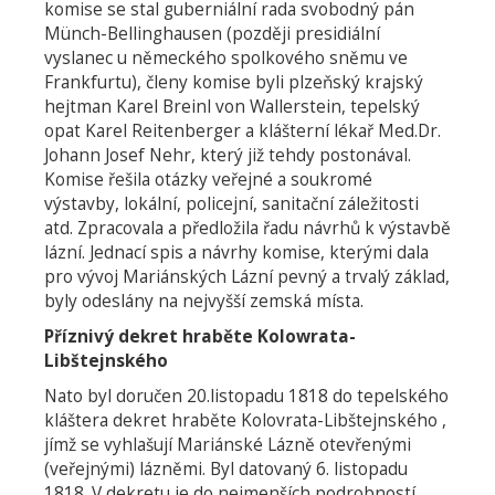
komise se stal guberniální rada svobodný pán
Münch-Bellinghausen (později presidiální
vyslanec u německého spolkového sněmu ve
Frankfurtu), členy komise byli plzeňský krajský
hejtman Karel Breinl von Wallerstein, tepelský
opat Karel Reitenberger a klášterní lékař Med.Dr.
Johann Josef Nehr, který již tehdy postonával.
Komise řešila otázky veřejné a soukromé
výstavby, lokální, policejní, sanitační záležitosti
atd. Zpracovala a předložila řadu návrhů k výstavbě
lázní. Jednací spis a návrhy komise, kterými dala
pro vývoj Mariánských Lázní pevný a trvalý základ,
byly odeslány na nejvyšší zemská místa.
Příznivý dekret hraběte Kolowrata-
Libštejnského
Nato byl doručen 20.listopadu 1818 do tepelského
kláštera dekret hraběte Kolovrata-Libštejnského ,
jímž se vyhlašují Mariánské Lázně otevřenými
(veřejnými) lázněmi. Byl datovaný 6. listopadu
1818. V dekretu je do nejmenších podrobností