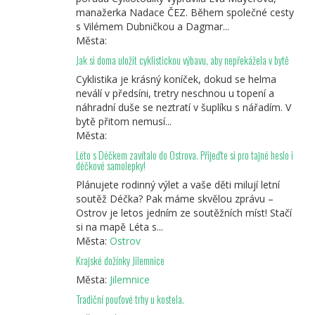
manažerka Nadace ČEZ. Během společné cesty
s Vilémem Dubničkou a Dagmar...
Města:
Jak si doma uložit cyklistickou výbavu, aby nepřekážela v bytě
Cyklistika je krásný koníček, dokud se helma
neválí v předsíni, tretry neschnou u topení a
náhradní duše se neztratí v šuplíku s nářadím. V
bytě přitom nemusí...
Města:
Léto s Déčkem zavítalo do Ostrova. Přijeďte si pro tajné heslo i
déčkové samolepky!
Plánujete rodinný výlet a vaše děti milují letní
soutěž Déčka? Pak máme skvělou zprávu –
Ostrov je letos jedním ze soutěžních míst! Stačí
si na mapě Léta s...
Města:
Ostrov
Krajské dožínky Jilemnice
Města:
Jilemnice
Tradiční pouťové trhy u kostela.