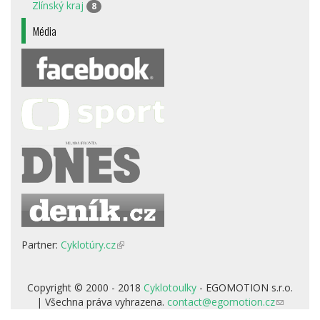
Zlínský kraj
8
Média
Partner:
Cyklotúry.cz
(odkaz
je
externí)
Copyright © 2000 - 2018
Cyklotoulky
- EGOMOTION s.r.o.
| Všechna práva vyhrazena.
contact@egomotion.cz
(odkaz
odešle