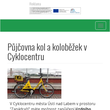
Přejít
Reklama
k
hlavnímu
obsahu
Toggl
navig
Půjčovna kol a koloběžek v
Cyklocentru
V Cyklocentru města Ústí nad Labem v prostoru
"Zanádraží" máte možnost zapůjčení
jízdního