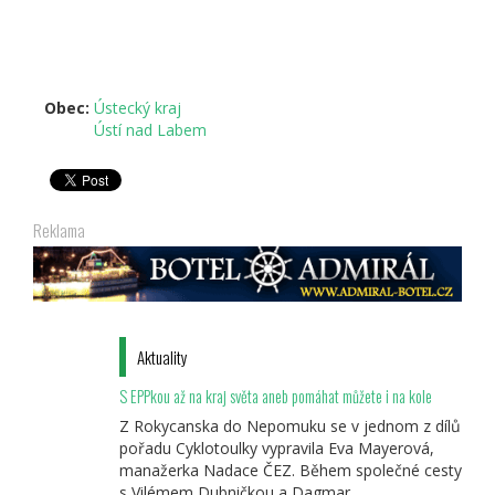
Obec:
Ústecký kraj
Ústí nad Labem
Reklama
Aktuality
S EPPkou až na kraj světa aneb pomáhat můžete i na kole
Z Rokycanska do Nepomuku se v jednom z dílů
pořadu Cyklotoulky vypravila Eva Mayerová,
manažerka Nadace ČEZ. Během společné cesty
s Vilémem Dubničkou a Dagmar...