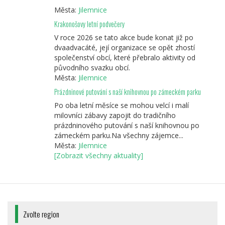
Města:
Jilemnice
Krakonošovy letní podvečery
V roce 2026 se tato akce bude konat již po
dvaadvacáté, její organizace se opět zhostí
společenství obcí, které přebralo aktivity od
původního svazku obcí.
Města:
Jilemnice
Prázdninové putování s naší knihovnou po zámeckém parku
Po oba letní měsíce se mohou velcí i malí
milovníci zábavy zapojit do tradičního
prázdninového putování s naší knihovnou po
zámeckém parku.Na všechny zájemce...
Města:
Jilemnice
[Zobrazit všechny aktuality]
Zvolte region