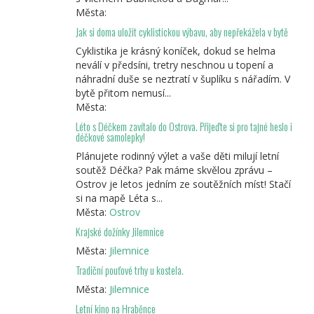
Města:
Jak si doma uložit cyklistickou výbavu, aby nepřekážela v bytě
Cyklistika je krásný koníček, dokud se helma
neválí v předsíni, tretry neschnou u topení a
náhradní duše se neztratí v šuplíku s nářadím. V
bytě přitom nemusí...
Města:
Léto s Déčkem zavítalo do Ostrova. Přijeďte si pro tajné heslo i
déčkové samolepky!
Plánujete rodinný výlet a vaše děti milují letní
soutěž Déčka? Pak máme skvělou zprávu –
Ostrov je letos jedním ze soutěžních míst! Stačí
si na mapě Léta s...
Města:
Ostrov
Krajské dožínky Jilemnice
Města:
Jilemnice
Tradiční pouťové trhy u kostela.
Města:
Jilemnice
Letní kino na Hraběnce