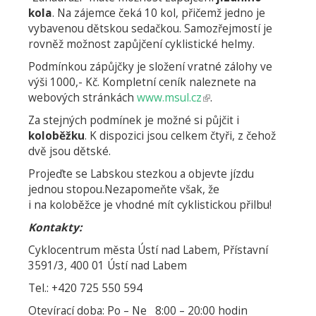
kola
. Na zájemce čeká 10 kol, přičemž jedno je
vybavenou dětskou sedačkou. Samozřejmostí je
rovněž možnost zapůjčení cyklistické helmy.
Podmínkou zápůjčky je složení vratné zálohy ve
výši 1000,- Kč. Kompletní ceník naleznete na
webových stránkách
www.msul.cz
(odkaz
.
je
Za stejných podmínek je možné si půjčit i
externí)
koloběžku
. K dispozici jsou celkem čtyři, z čehož
dvě jsou dětské.
Projeďte se Labskou stezkou a objevte jízdu
jednou stopou.Nezapomeňte však, že
i na koloběžce je vhodné mít cyklistickou přilbu!
Kontakty:
Cyklocentrum města Ústí nad Labem, Přístavní
3591/3, 400 01 Ústí nad Labem
Tel.: +420 725 550 594
Otevírací doba: Po – Ne 8:00 – 20:00 hodin