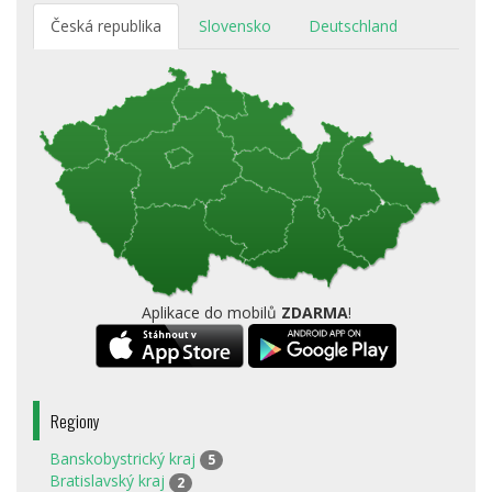
Česká republika
Slovensko
Deutschland
Aplikace do mobilů
ZDARMA
!
Regiony
Banskobystrický kraj
5
Bratislavský kraj
2