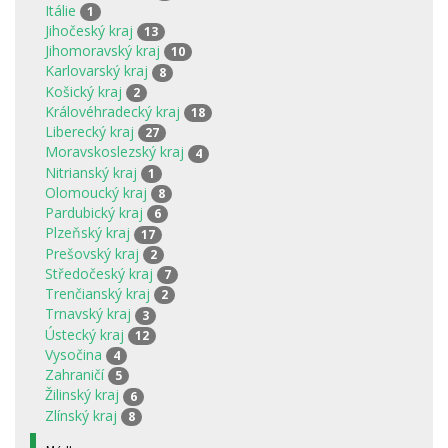
Itálie
1
Jihočeský kraj
13
Jihomoravský kraj
10
Karlovarský kraj
8
Košický kraj
2
Královéhradecký kraj
18
Liberecký kraj
27
Moravskoslezský kraj
4
Nitrianský kraj
1
Olomoucký kraj
8
Pardubický kraj
6
Plzeňský kraj
17
Prešovský kraj
2
Středočeský kraj
7
Trenčianský kraj
2
Trnavský kraj
3
Ústecký kraj
12
Vysočina
4
Zahraničí
5
Žilinský kraj
6
Zlínský kraj
8