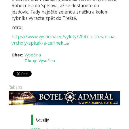
Rohozné a do Spělova, až se dostanete do
Jezdovic. Tady najděte zelenou značku a kolem
rybníka vyrazte zpět do Třeště.
Zdroj:
https://www.vysocina.eu/vylety/2047-z-treste-na-
vrcholy-spicak-a-cerinek...
(odkaz
je
Obec:
Vysočina
externí)
Z kraje Vysočina
Reklama
Aktuality