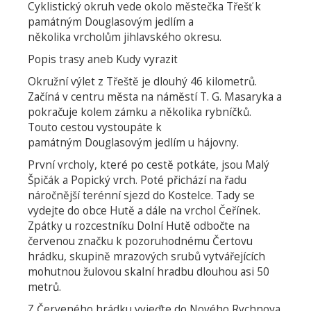
Cyklistický okruh vede okolo městečka Třešť k
památným Douglasovým jedlím a
několika vrcholům jihlavského okresu.
Popis trasy aneb Kudy vyrazit
Okružní výlet z Třeště je dlouhý 46 kilometrů.
Začíná v centru města na náměstí T. G. Masaryka a
pokračuje kolem zámku a několika rybníčků.
Touto cestou vystoupáte k
památným Douglasovým jedlím u hájovny.
První vrcholy, které po cestě potkáte, jsou Malý
Špičák a Popický vrch. Poté přichází na řadu
náročnější terénní sjezd do Kostelce. Tady se
vydejte do obce Hutě a dále na vrchol Čeřínek.
Zpátky u rozcestníku Dolní Hutě odbočte na
červenou značku k pozoruhodnému Čertovu
hrádku, skupině mrazových srubů vytvářejících
mohutnou žulovou skalní hradbu dlouhou asi 50
metrů.
Z Červeného hrádku vyjeďte do Nového Rychnova,