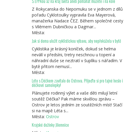
S EPPkou až na kraj světa aneb pomáhat můžete i na kole
Z Rokycanska do Nepomuku se v jednom z dílů
pořadu Cyklotoulky vypravila Eva Mayerová,
manažerka Nadace ČEZ. Během společné cesty
s Vilémem Dubničkou a Dagmar...
Města:
Jak si doma uložit cyklistickou výbavu, aby nepřekážela v bytě
Cyklistika je krásný koníček, dokud se helma
neválí v předsíni, tretry neschnou u topení a
náhradní duše se neztratí v šuplíku s nářadím. V
bytě přitom nemusí...
Města:
Léto s Déčkem zavítalo do Ostrova. Přijeďte si pro tajné heslo i
déčkové samolepky!
Plánujete rodinný výlet a vaše děti milují letní
soutěž Déčka? Pak máme skvělou zprávu –
Ostrov je letos jedním ze soutěžních míst! Stačí
si na mapě Léta s...
Města:
Ostrov
Krajské dožínky Jilemnice