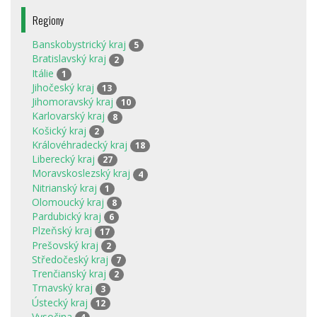
Regiony
Banskobystrický kraj
5
Bratislavský kraj
2
Itálie
1
Jihočeský kraj
13
Jihomoravský kraj
10
Karlovarský kraj
8
Košický kraj
2
Královéhradecký kraj
18
Liberecký kraj
27
Moravskoslezský kraj
4
Nitrianský kraj
1
Olomoucký kraj
8
Pardubický kraj
6
Plzeňský kraj
17
Prešovský kraj
2
Středočeský kraj
7
Trenčianský kraj
2
Trnavský kraj
3
Ústecký kraj
12
Vysočina