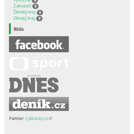
4
Zahraničí
5
Žilinský kraj
6
Zlínský kraj
8
Média
Partner:
Cyklotúry.cz
(odkaz
je
externí)