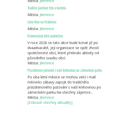
Města:
Jilemnice
Tradiční pouťové trhy u kostela.
Města:
Jilemnice
Letní kino na Hraběnce
Města:
Jilemnice
Krakonošovy letní podvečery
V roce 2026 se tato akce bude konat již po
dvaadvacáté, její organizace se opět zhostí
společenství obcí, které přebralo aktivity od
původního svazku obcí.
Města:
Jilemnice
Prázdninové putování s naší knihovnou po zámeckém parku
Po oba letní měsíce se mohou velcí i malí
milovníci zábavy zapojit do tradičního
prázdninového putování s naší knihovnou po
zámeckém parku.Na všechny zájemce...
Města:
Jilemnice
[Zobrazit všechny aktuality]