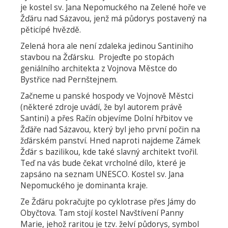
je kostel sv. Jana Nepomuckého na Zelené hoře ve
Žďáru nad Sázavou, jenž má půdorys postavený na
pěticípé hvězdě.
Zelená hora ale není zdaleka jedinou Santiniho
stavbou na Žďársku. Projeďte po stopách
geniálního architekta z Vojnova Městce do
Bystřice nad Pernštejnem.
Začneme u panské hospody ve Vojnově Městci
(některé zdroje uvádí, že byl autorem právě
Santini) a přes Račín objevíme Dolní hřbitov ve
Žďáře nad Sázavou, který byl jeho první počin na
žďárském panství. Hned naproti najdeme Zámek
Žďár s bazilikou, kde také slavný architekt tvořil.
Teď na vás bude čekat vrcholné dílo, které je
zapsáno na seznam UNESCO. Kostel sv. Jana
Nepomuckého je dominanta kraje.
Ze Žďáru pokračujte po cyklotrase přes Jámy do
Obyčtova. Tam stojí kostel Navštívení Panny
Marie, jehož raritou je tzv. želví půdorys, symbol