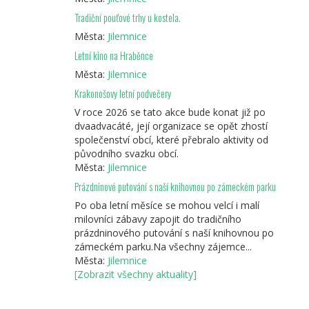
Tradiční pouťové trhy u kostela.
Města:
Jilemnice
Letní kino na Hraběnce
Města:
Jilemnice
Krakonošovy letní podvečery
V roce 2026 se tato akce bude konat již po
dvaadvacáté, její organizace se opět zhostí
společenství obcí, které přebralo aktivity od
původního svazku obcí.
Města:
Jilemnice
Prázdninové putování s naší knihovnou po zámeckém parku
Po oba letní měsíce se mohou velcí i malí
milovníci zábavy zapojit do tradičního
prázdninového putování s naší knihovnou po
zámeckém parku.Na všechny zájemce...
Města:
Jilemnice
[Zobrazit všechny aktuality]