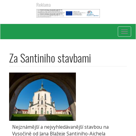
Přejít
Reklama
k
hlavnímu
obsahu
Toggl
navig
Za Santiniho stavbami
Nejznámější a nejvyhledávanější stavbou na
Vysočině od Jana Blažeje Santiniho-Aichela