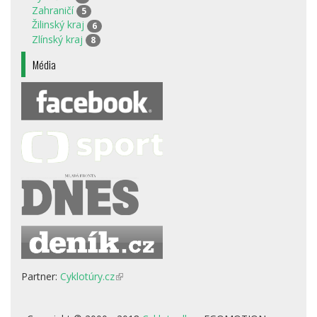
Zahraničí
5
Žilinský kraj
6
Zlínský kraj
8
Média
Partner:
Cyklotúry.cz
(odkaz
je
externí)