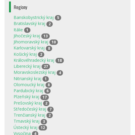
Regiony
Banskobystrický kraj
5
Bratislavský kraj
2
Itálie
1
Jihočeský kraj
13
Jihomoravský kraj
10
Karlovarský kraj
8
Košický kraj
2
Královéhradecký kraj
18
Liberecký kraj
27
Moravskoslezský kraj
4
Nitrianský kraj
1
Olomoucký kraj
8
Pardubický kraj
6
Plzeňský kraj
17
Prešovský kraj
2
Středočeský kraj
7
Trenčianský kraj
2
Trnavský kraj
3
Ústecký kraj
12
Vysočina
4