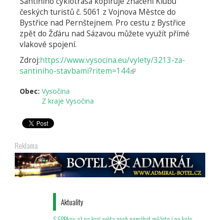
Santiniho cyklotrasa kopíruje značení Klubu
českých turistů č. 5061 z Vojnova Městce do
Bystřice nad Pernštejnem. Pro cestu z Bystřice
zpět do Žďáru nad Sázavou můžete využít přímé
vlakové spojení.
Zdroj:
https://www.vysocina.eu/vylety/3213-za-
santiniho-stavbami?ritem=144
(odkaz
je
Obec:
Vysočina
externí)
Z kraje Vysočina
Reklama
Aktuality
S EPPkou až na kraj světa aneb pomáhat můžete i na kole