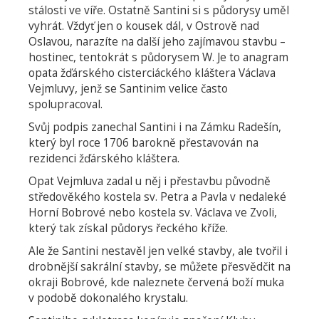
stálosti ve víře. Ostatně Santini si s půdorysy uměl
vyhrát. Vždyť jen o kousek dál, v Ostrově nad
Oslavou, narazíte na další jeho zajímavou stavbu –
hostinec, tentokrát s půdorysem W. Je to anagram
opata žďárského cisterciáckého kláštera Václava
Vejmluvy, jenž se Santinim velice často
spolupracoval.
Svůj podpis zanechal Santini i na Zámku Radešín,
který byl roce 1706 barokně přestavován na
rezidenci žďárského kláštera.
Opat Vejmluva zadal u něj i přestavbu původně
středověkého kostela sv. Petra a Pavla v nedaleké
Horní Bobrové nebo kostela sv. Václava ve Zvoli,
který tak získal půdorys řeckého kříže.
Ale že Santini nestavěl jen velké stavby, ale tvořil i
drobnější sakrální stavby, se můžete přesvědčit na
okraji Bobrové, kde naleznete červená boží muka
v podobě dokonalého krystalu.