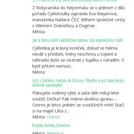
Z Rokycanska do Nepomuku se v jednom z dílů
pořadu Cyklotoulky vypravila Eva Mayerová,
manažerka Nadace ČEZ. Během společné cesty
s Vilémem Dubničkou a Dagmar...
Města:
Jak si doma uložit cyklistickou výbavu, aby nepřekážela v bytě
Cyklistika je krásný koníček, dokud se helma
neválí v předsíni, tretry neschnou u topení a
náhradní duše se neztratí v šuplíku s nářadím. V
bytě přitom nemusí...
Města:
Léto s Déčkem zavítalo do Ostrova. Přijeďte si pro tajné heslo i
déčkové samolepky!
Plánujete rodinný výlet a vaše děti milují letní
soutěž Déčka? Pak máme skvělou zprávu –
Ostrov je letos jedním ze soutěžních míst! Stačí
si na mapě Léta s...
Města:
Ostrov
Krajské dožínky Jilemnice
Města:
Jilemnice