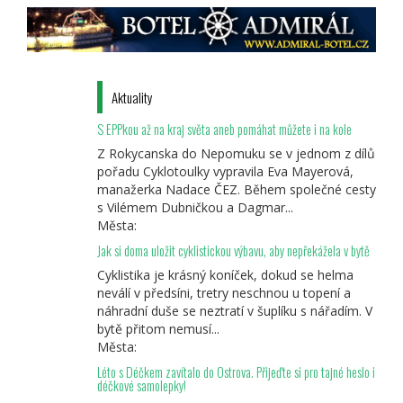
Aktuality
S EPPkou až na kraj světa aneb pomáhat můžete i na kole
Z Rokycanska do Nepomuku se v jednom z dílů
pořadu Cyklotoulky vypravila Eva Mayerová,
manažerka Nadace ČEZ. Během společné cesty
s Vilémem Dubničkou a Dagmar...
Města:
Jak si doma uložit cyklistickou výbavu, aby nepřekážela v bytě
Cyklistika je krásný koníček, dokud se helma
neválí v předsíni, tretry neschnou u topení a
náhradní duše se neztratí v šuplíku s nářadím. V
bytě přitom nemusí...
Města:
Léto s Déčkem zavítalo do Ostrova. Přijeďte si pro tajné heslo i
déčkové samolepky!