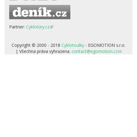
Partner:
Cyklotúry.cz
(odkaz
je
externí)
Copyright © 2000 - 2018
Cyklotoulky
- EGOMOTION s.r.o.
| Všechna práva vyhrazena.
contact@egomotion.cz
(odkaz
odešle
e-
mail)