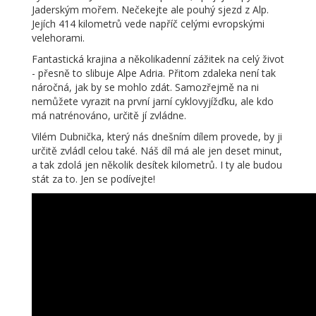
Jaderským mořem. Nečekejte ale pouhý sjezd z Alp.
Jejích 414 kilometrů vede napříč celými evropskými
velehorami.
Fantastická krajina a několikadenní zážitek na celý život
- přesně to slibuje Alpe Adria. Přitom zdaleka není tak
náročná, jak by se mohlo zdát. Samozřejmě na ni
nemůžete vyrazit na první jarní cyklovyjížďku, ale kdo
má natrénováno, určitě jí zvládne.
Vilém Dubnička, který nás dnešním dílem provede, by ji
určitě zvládl celou také. Náš díl má ale jen deset minut,
a tak zdolá jen několik desítek kilometrů. I ty ale budou
stát za to. Jen se podívejte!