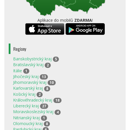
Aplikace do mobilů
ZDARMA
!
Regiony
Banskobystrický kraj
5
Bratislavský kraj
2
Itálie
1
Jihočeský kraj
13
Jihomoravský kraj
10
Karlovarský kraj
8
Košický kraj
2
Královéhradecký kraj
18
Liberecký kraj
27
Moravskoslezský kraj
4
Nitrianský kraj
1
Olomoucký kraj
8
Pardubický kraj
6