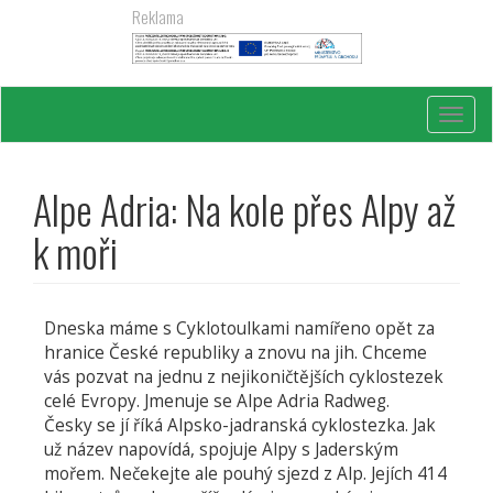
Přejít
Reklama
k
hlavnímu
obsahu
Toggl
navig
Alpe Adria: Na kole přes Alpy až
k moři
Dneska máme s Cyklotoulkami namířeno opět za
hranice České republiky a znovu na jih. Chceme
vás pozvat na jednu z nejikoničtějších cyklostezek
celé Evropy. Jmenuje se Alpe Adria Radweg.
Česky se jí říká Alpsko-jadranská cyklostezka. Jak
už název napovídá, spojuje Alpy s Jaderským
mořem. Nečekejte ale pouhý sjezd z Alp. Jejích 414