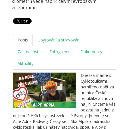
kilometrů vede napříč celými evropskými
velehorami.
Popis
Ubytování a stravování
Zajímavosti
Fotogalerie
Dokumenty
Aktuality
Dneska máme s
Cyklotoulkami
namířeno opět za
hranice České
republiky a znovu
na jih. Chceme vás
pozvat na jednu z
nejikoničtějších cyklostezek celé Evropy. Jmenuje se
Alpe Adria Radweg. Česky se jí říká Alpsko-jadranská
cyklostezka. Jak už název napovídá, spojuje Alpy s