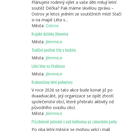
Plánujete rodinný výlet a vaše děti milují letní
soutěž Déčka? Pak máme skvělou zprávu –
Ostrov je letos jedním ze soutěžních míst! Stačí
si na mapě Léta s...
Města:
Ostrov
Krajské dožínky Jilemnice
Města:
Jilemnice
Tradiční pouťové trhy u kostela.
Města:
Jilemnice
Letní kino na Hraběnce
Města:
Jilemnice
Krakonošovy letní podvečery
V roce 2026 se tato akce bude konat již po
dvaadvacáté, její organizace se opět zhostí
společenství obcí, které přebralo aktivity od
původního svazku obcí.
Města:
Jilemnice
Prázdninové putování s naší knihovnou po zámeckém parku
Po oba letní měsíce se mohou velcí i malí