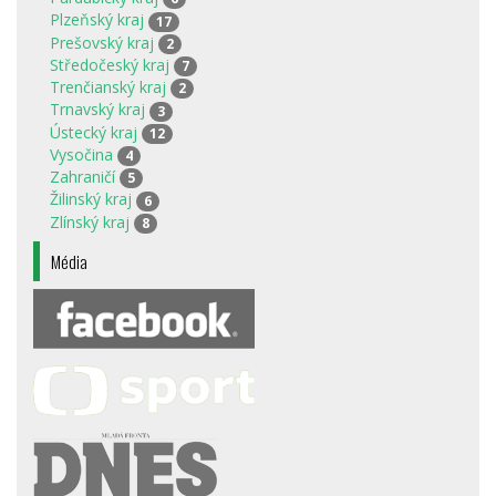
Plzeňský kraj
17
Prešovský kraj
2
Středočeský kraj
7
Trenčianský kraj
2
Trnavský kraj
3
Ústecký kraj
12
Vysočina
4
Zahraničí
5
Žilinský kraj
6
Zlínský kraj
8
Média