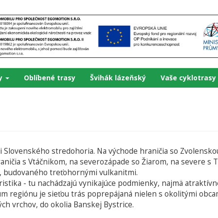
ky
Oblíbené trasy
Švihák lázeňský
Vaše cyklotrasy
Slovenského stredohoria. Na východe hraničia so Zvolenskou 
raničia s Vtáčnikom, na severozápade so Žiarom, na severe s T
a, budovaného treťohornými vulkanitmi.
ristika - tu nachádzajú vynikajúce podmienky, najmä atraktív
 regiónu je sieťou trás poprepájaná nielen s okolitými obcam
h vrchov, do okolia Banskej Bystrice.