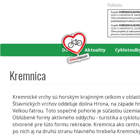
Přejít
Reklama
k
hlavnímu
obsahu
Domů
Aktuality
Cyklotoul
Kremnica
Kremnické vrchy sú horským krajinným celkom v oblasti 
Štiavnických vrchov oddeľuje dolina Hrona, na západe h
Veľkou fatrou. Toto sopečné pohorie je súčasťou územi
Obľúbené formy aktívneho oddychu - turistika a cyklotu
stvorené pre túto formu rekreácie. Kremnica ako centrum
po nich aj na druhú stranu hlavného hrebeňa Kremnickýc