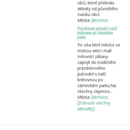
obcí, které přebralo
aktivity od původního
svazku obcí.
Města:
Jilemnice
Prázdninové putování s naší
knihovnou po zámeckém
parku
Po oba letní měsíce se
mohou velcí i malí
milovníci zábavy
zapojit do tradičního
prázdninového
putování s naší
knihovnou po
zámeckém parku.Na
všechny zájemce...
Města:
Jilemnice
[Zobrazit všechny
aktuality]