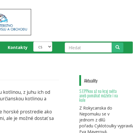
Kontakty
Hledat
Aktuality
S EPPkou až na kraj světa
kotlinou, z juhu ich od
aneb pomáhat můžete i na
určianskou kotlinou a
kole
Z Rokycanska do
ne horské prostredie ako
Nepomuku se v
i, ale je možné dostať sa
jednom z dílů
pořadu Cyklotoulky vypravil
Eva Mayerová,