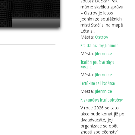
soutěž Déčka? Pak
máme skvělou zprávu
– Ostrov je letos
jedním ze soutěžních
míst! Stačí si na mapě
Léta s...
Města:
Ostrov
Krajské dožínky Jilemnice
Města:
Jilemnice
Tradiční pouťové trhy u
kostela.
Města:
Jilemnice
Letní kino na Hraběnce
Města:
Jilemnice
Krakonošovy letní podvečery
V roce 2026 se tato
akce bude konat již po
dvaadvacáté, její
organizace se opět
zhostí společenství