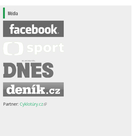
Média
Partner:
Cyklotúry.cz
(odkaz
je
externí)