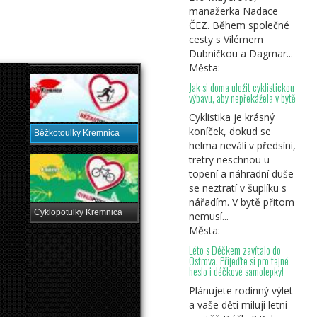
manažerka Nadace
ČEZ. Během společné
cesty s Vilémem
Dubničkou a Dagmar...
Města:
Jak si doma uložit cyklistickou
výbavu, aby nepřekážela v bytě
Cyklistika je krásný
koníček, dokud se
Běžkotoulky Kremnica
helma neválí v předsíni,
tretry neschnou u
topení a náhradní duše
se neztratí v šuplíku s
nářadím. V bytě přitom
Cyklopotulky Kremnica
nemusí...
Města:
Léto s Déčkem zavítalo do
Ostrova. Přijeďte si pro tajné
heslo i déčkové samolepky!
Plánujete rodinný výlet
a vaše děti milují letní