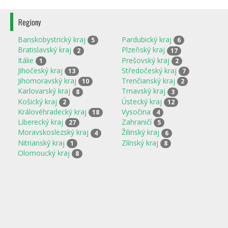
Regiony
Banskobystrický kraj
Pardubický kraj
5
6
Bratislavský kraj
Plzeňský kraj
2
17
Itálie
Prešovský kraj
1
2
Jihočeský kraj
Středočeský kraj
13
7
Jihomoravský kraj
Trenčianský kraj
10
2
Karlovarský kraj
Trnavský kraj
8
3
Košický kraj
Ústecký kraj
2
12
Královéhradecký kraj
Vysočina
18
4
Liberecký kraj
Zahraničí
27
5
Moravskoslezský kraj
Žilinský kraj
4
6
Nitrianský kraj
Zlínský kraj
1
8
Olomoucký kraj
8