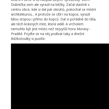
Dubnička sem ale vyrazil na běžky. Začal vlastně v
centru obce, kde si dal pár okruhů, pokochal se místní
architekturou... A protože se cítil i na kopce, vyrazil
bílou stopou i přímo do kopců. Dal si pořádně do těla,
ale těch krásných míst, která viděl. A vrcholem
nemohlo být jiné místo než nejvyšší hora Moravy -
Praděd. Pojďte se na něj podívat taky a dnešní
Běžkotoulky si pusťte.