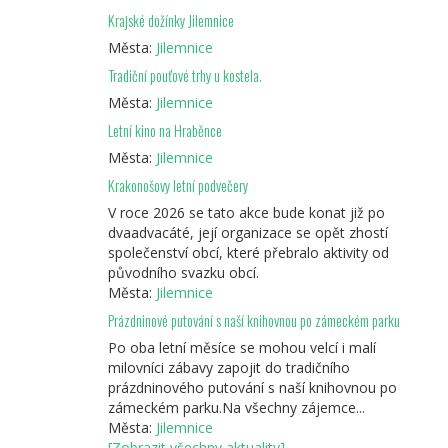
Krajské dožínky Jilemnice
Města:
Jilemnice
Tradiční pouťové trhy u kostela.
Města:
Jilemnice
Letní kino na Hraběnce
Města:
Jilemnice
Krakonošovy letní podvečery
V roce 2026 se tato akce bude konat již po
dvaadvacáté, její organizace se opět zhostí
společenství obcí, které přebralo aktivity od
původního svazku obcí.
Města:
Jilemnice
Prázdninové putování s naší knihovnou po zámeckém parku
Po oba letní měsíce se mohou velcí i malí
milovníci zábavy zapojit do tradičního
prázdninového putování s naší knihovnou po
zámeckém parku.Na všechny zájemce...
Města:
Jilemnice
[Zobrazit všechny aktuality]