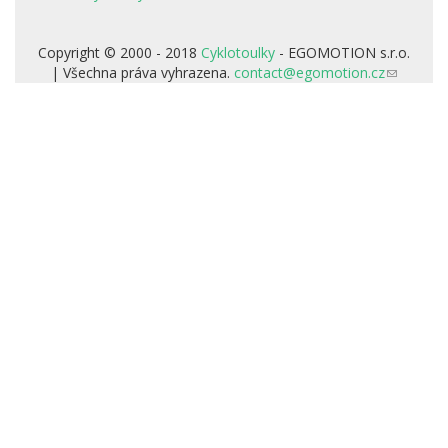
je
externí)
Copyright © 2000 - 2018
Cyklotoulky
- EGOMOTION s.r.o.
| Všechna práva vyhrazena.
contact@egomotion.cz
(odkaz
odešle
e-
mail)