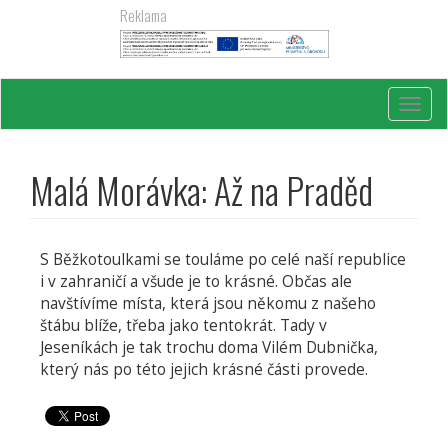
Přejít
Reklama
k
hlavnímu
obsahu
Toggl
navig
Malá Morávka: Až na Praděd
S Běžkotoulkami se touláme po celé naší republice
i v zahraničí a všude je to krásné. Občas ale
navštívíme místa, která jsou někomu z našeho
štábu blíže, třeba jako tentokrát. Tady v
Jeseníkách je tak trochu doma Vilém Dubnička,
který nás po této jejich krásné části provede.