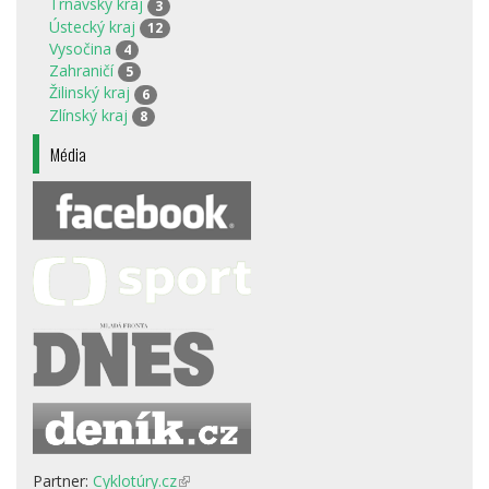
Trnavský kraj
3
Ústecký kraj
12
Vysočina
4
Zahraničí
5
Žilinský kraj
6
Zlínský kraj
8
Média
Partner:
Cyklotúry.cz
(odkaz