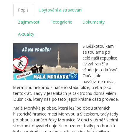
Popis
Ubytování a stravování
Zajímavosti
Fotogalerie
Dokumenty
Aktuality
S Běžkotoulkami
se touláme po
celé naší republice
i v zahraničí a
všude je to krásné.
Občas ale
navštívíme místa,
která jsou někomu z našeho štábu blíže, třeba jako
tentokrát. Tady v Jeseníkách je tak trochu doma Vilém
Dubnička, který nás po této jejich krásné části provede.
Malá Morávka je obec, která leží po obou stranách
historické hranice mezi Moravou a Slezskem, tady tedy
po obou stranách řeky Moravice. V obci s téměř sedmi
stovkami obyvatel najdete muzeum, traily pro horská
kola a v zimě si tu naopak užijete sjezdovky. Vilém