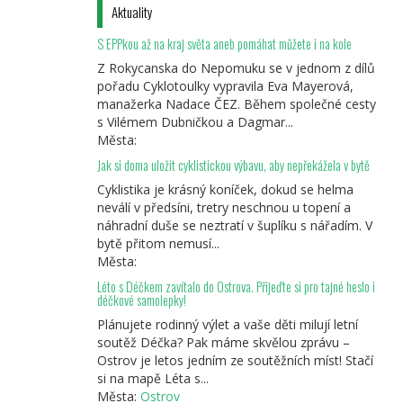
Aktuality
S EPPkou až na kraj světa aneb pomáhat můžete i na kole
Z Rokycanska do Nepomuku se v jednom z dílů
pořadu Cyklotoulky vypravila Eva Mayerová,
manažerka Nadace ČEZ. Během společné cesty
s Vilémem Dubničkou a Dagmar...
Města:
Jak si doma uložit cyklistickou výbavu, aby nepřekážela v bytě
Cyklistika je krásný koníček, dokud se helma
neválí v předsíni, tretry neschnou u topení a
náhradní duše se neztratí v šuplíku s nářadím. V
bytě přitom nemusí...
Města:
Léto s Déčkem zavítalo do Ostrova. Přijeďte si pro tajné heslo i
déčkové samolepky!
Plánujete rodinný výlet a vaše děti milují letní
soutěž Déčka? Pak máme skvělou zprávu –
Ostrov je letos jedním ze soutěžních míst! Stačí
si na mapě Léta s...
Města:
Ostrov