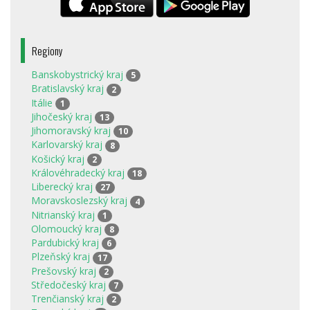
Regiony
Banskobystrický kraj
5
Bratislavský kraj
2
Itálie
1
Jihočeský kraj
13
Jihomoravský kraj
10
Karlovarský kraj
8
Košický kraj
2
Královéhradecký kraj
18
Liberecký kraj
27
Moravskoslezský kraj
4
Nitrianský kraj
1
Olomoucký kraj
8
Pardubický kraj
6
Plzeňský kraj
17
Prešovský kraj
2
Středočeský kraj
7
Trenčianský kraj
2