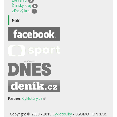
Zahraničí
5
Žilinský kraj
6
Zlínský kraj
8
Média
Partner:
Cyklotúry.cz
(odkaz
je
externí)
Copyright © 2000 - 2018
Cyklotoulky
- EGOMOTION s.r.o.