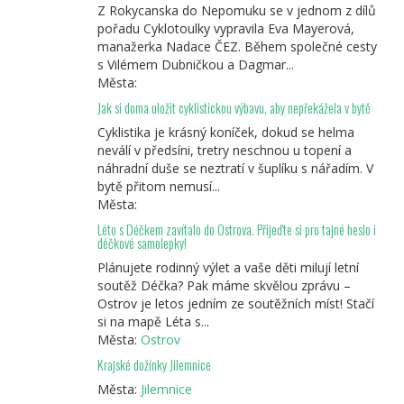
Z Rokycanska do Nepomuku se v jednom z dílů
pořadu Cyklotoulky vypravila Eva Mayerová,
manažerka Nadace ČEZ. Během společné cesty
s Vilémem Dubničkou a Dagmar...
Města:
Jak si doma uložit cyklistickou výbavu, aby nepřekážela v bytě
Cyklistika je krásný koníček, dokud se helma
neválí v předsíni, tretry neschnou u topení a
náhradní duše se neztratí v šuplíku s nářadím. V
bytě přitom nemusí...
Města:
Léto s Déčkem zavítalo do Ostrova. Přijeďte si pro tajné heslo i
déčkové samolepky!
Plánujete rodinný výlet a vaše děti milují letní
soutěž Déčka? Pak máme skvělou zprávu –
Ostrov je letos jedním ze soutěžních míst! Stačí
si na mapě Léta s...
Města:
Ostrov
Krajské dožínky Jilemnice
Města:
Jilemnice