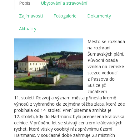
Popis
Ubytování a stravování
Zajímavosti
Fotogalerie
Dokumenty
Aktuality
Město se rozkládá
na rozhraní
Šumavských plání.
Původní osada
vznikla na zemské
stezce vedoucí
z Passova do
Sušice již
začátkem
11. století. Rozvoj a význam města přinesla kromě
výnosů z vybraného cla zejména těžba zlata, která zde
probíhala od 14. století. První písemná zmínka je
12. století, kdy do Hartmanic byla přenesena královská
celnice. V průběhu let se stávají centrem králováckých
rychet, které vtiskly osobitý ráz správnímu území
Hartmanic. V současné době zahrnuje 23 místních