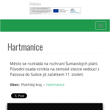
Přejít
Reklama
k
hlavnímu
obsahu
Toggl
navig
Hartmanice
Město se rozkládá na rozhraní Šumavských plání.
Původní osada vznikla na zemské stezce vedoucí z
Passova do Sušice již začátkem 11. století.
Obec:
Plzeňský kraj
›
Hartmanice