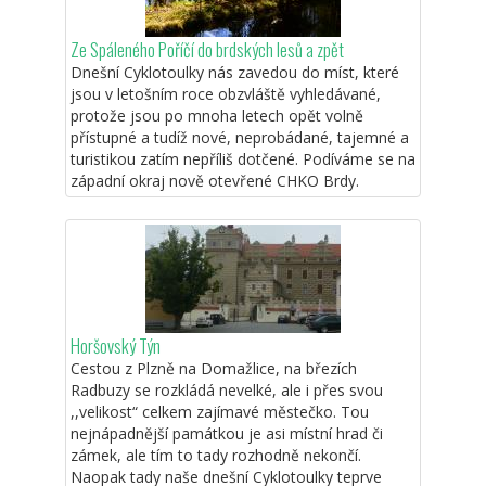
Ze Spáleného Poříčí do brdských lesů a zpět
Dnešní Cyklotoulky nás zavedou do míst, které
jsou v letošním roce obzvláště vyhledávané,
protože jsou po mnoha letech opět volně
přístupné a tudíž nové, neprobádané, tajemné a
turistikou zatím nepříliš dotčené. Podíváme se na
západní okraj nově otevřené CHKO Brdy.
Horšovský Týn
Cestou z Plzně na Domažlice, na březích
Radbuzy se rozkládá nevelké, ale i přes svou
,,velikost“ celkem zajímavé městečko. Tou
nejnápadnější památkou je asi místní hrad či
zámek, ale tím to tady rozhodně nekončí.
Naopak tady naše dnešní Cyklotoulky teprve