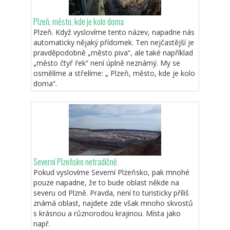
Plzeň, město, kde je kolo doma
Plzeň. Když vyslovíme tento název, napadne nás
automaticky nějaký přídomek. Ten nejčastější je
pravděpodobně „město piva“, ale také například
„město čtyř řek“ není úplně neznámý. My se
osmělíme a střelíme: „ Plzeň, město, kde je kolo
doma“.
Severní Plzeňsko netradičně
Pokud vyslovíme Severní Plzeňsko, pak mnohé
pouze napadne, že to bude oblast někde na
severu od Plzně. Pravda, není to turisticky příliš
známá oblast, najdete zde však mnoho skvostů
s krásnou a různorodou krajinou. Místa jako
např.