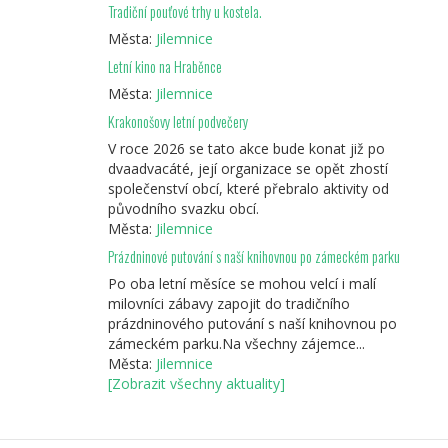
Tradiční pouťové trhy u kostela.
Města:
Jilemnice
Letní kino na Hraběnce
Města:
Jilemnice
Krakonošovy letní podvečery
V roce 2026 se tato akce bude konat již po
dvaadvacáté, její organizace se opět zhostí
společenství obcí, které přebralo aktivity od
původního svazku obcí.
Města:
Jilemnice
Prázdninové putování s naší knihovnou po zámeckém parku
Po oba letní měsíce se mohou velcí i malí
milovníci zábavy zapojit do tradičního
prázdninového putování s naší knihovnou po
zámeckém parku.Na všechny zájemce...
Města:
Jilemnice
[Zobrazit všechny aktuality]