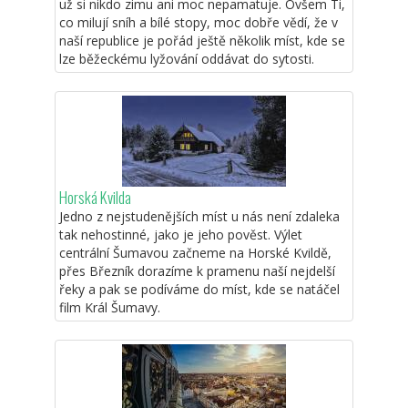
už si nikdo zimu ani moc nepamatuje. Ovšem Ti,
co milují sníh a bílé stopy, moc dobře vědí, že v
naší republice je pořád ještě několik míst, kde se
lze běžeckému lyžování oddávat do sytosti.
Horská Kvilda
Jedno z nejstudenějších míst u nás není zdaleka
tak nehostinné, jako je jeho pověst. Výlet
centrální Šumavou začneme na Horské Kvildě,
přes Březník dorazíme k pramenu naší nejdelší
řeky a pak se podíváme do míst, kde se natáčel
film Král Šumavy.