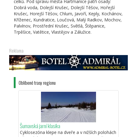
celků. Pod správu města Hartmanice patří osady:
Dobrá voda, Dolejší Krušec, Dolejší Těšov, Hořejší
Krušec, Horejší Těšov, Chlum, Javoří, Keply, Kochánov,
Kříženec, Kundratice, Loučová, Malý Radkov, Mochov,
Palvínov, Prostřední Krušec, Světlá, Štěpanice,
Trpěšice, Vatětice, Vlastějov a Zálužice.
Reklama
Oblíbené trasy regionu
Šumavská jarní klasika
Cyklosezóna klepe na dveře a v nižších polohách