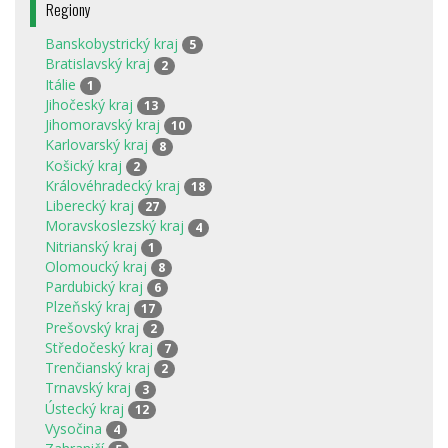
Regiony
Banskobystrický kraj
5
Bratislavský kraj
2
Itálie
1
Jihočeský kraj
13
Jihomoravský kraj
10
Karlovarský kraj
8
Košický kraj
2
Královéhradecký kraj
18
Liberecký kraj
27
Moravskoslezský kraj
4
Nitrianský kraj
1
Olomoucký kraj
8
Pardubický kraj
6
Plzeňský kraj
17
Prešovský kraj
2
Středočeský kraj
7
Trenčianský kraj
2
Trnavský kraj
3
Ústecký kraj
12
Vysočina
4