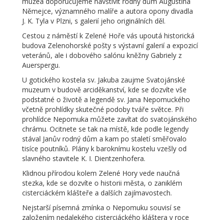
muzea doporučujeme navštívit rodný dům Augustina
Němejce, významného malíře a autora opony divadla
J. K. Tyla v Plzni, s galerií jeho originálních děl.
Cestou z náměstí k Zelené Hoře vás upoutá historická
budova Zelenohorské pošty s výstavní galerií a expozicí
veteránů, ale i dobového salónu kněžny Gabriely z
Auerspergu.
U gotického kostela sv. Jakuba zaujme Svatojánské
muzeum v budově arciděkanství, kde se dozvíte vše
podstatné o životě a legendě sv. Jana Nepomuckého
včetně prohlídky skutečné podoby tváře světce. Při
prohlídce Nepomuka můžete zavítat do svatojánského
chrámu. Ocitnete se tak na místě, kde podle legendy
stával Janův rodný dům a kam po staletí směřovalo
tisíce poutníků. Plány k baroknímu kostelu vzešly od
slavného stavitele K. I. Dientzenhofera.
Klidnou přírodou kolem Zelené Hory vede naučná
stezka, kde se dozvíte o historii města, o zaniklém
cisterciáckém klášteře a dalších zajímavostech.
Nejstarší písemná zmínka o Nepomuku souvisí se
založením nedalekého cisterciáckého kláštera v roce