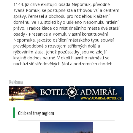
1144. Již dříve existující osada Nepomuk, původně
zvaná Pomuk, se postupně stala trhovou vsí a centrem
správy, řemesel a obchodu pro rozlehlou klášterní
doménu. Ve 13. století bylo uděleno Nepomuku hrdelní
právo. Tradice klade do míst dnešního města dvě starší
osady - Přesanice a Pomuk. Vlastní konstituování
Nepomuka, jakožto osídlení městského typu souvisí
pravděpodobně s rozvojem stříbrných dolů a
rýžováním zlata, jehož pozůstatky jsou ve zdejší
krajině dodnes patrné. V okolí hlavního náměstí se
nachází síť středověkých štol a podzemních chodeb.
Reklama
Oblíbené trasy regionu