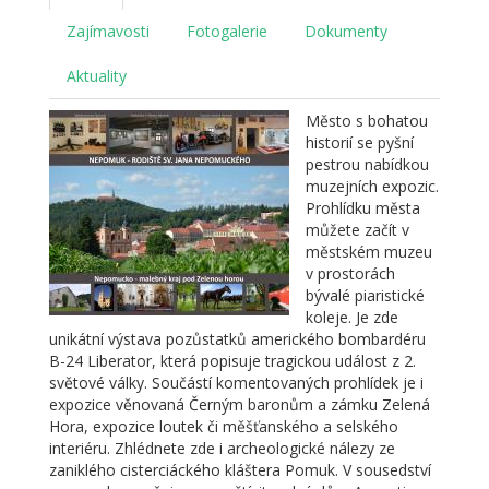
Zajímavosti
Fotogalerie
Dokumenty
Aktuality
Město s bohatou
historií se pyšní
pestrou nabídkou
muzejních expozic.
Prohlídku města
můžete začít v
městském muzeu
v prostorách
bývalé piaristické
koleje. Je zde
unikátní výstava pozůstatků amerického bombardéru
B-24 Liberator, která popisuje tragickou událost z 2.
světové války. Součástí komentovaných prohlídek je i
expozice věnovaná Černým baronům a zámku Zelená
Hora, expozice loutek či měšťanského a selského
interiéru. Zhlédnete zde i archeologické nálezy ze
zaniklého cisterciáckého kláštera Pomuk. V sousedství