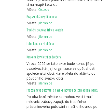
si na mapě Léta s...
Města:
Ostrov
Krajské dožínky Jilemnice
Města:
Jilemnice
Tradiční pouťové trhy u kostela.
Města:
Jilemnice
Letní kino na Hraběnce
Města:
Jilemnice
Krakonošovy letní podvečery
V roce 2026 se tato akce bude konat již po
dvaadvacáté, její organizace se opět zhostí
společenství obcí, které přebralo aktivity od
původního svazku obcí.
Města:
Jilemnice
Prázdninové putování s naší knihovnou po zámeckém parku
Po oba letní měsíce se mohou velcí i malí
milovníci zábavy zapojit do tradičního
prázdninového putování s naší knihovnou po