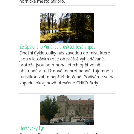
hornické město Stříbro.
Ze Spáleného Poříčí do brdských lesů a zpět
Dnešní Cyklotoulky nás zavedou do míst, které
jsou v letošním roce obzvláště vyhledávané,
protože jsou po mnoha letech opět volně
přístupné a tudíž nové, neprobádané, tajemné a
turistikou zatím nepříliš dotčené. Podíváme se na
západní okraj nově otevřené CHKO Brdy.
Horšovský Týn