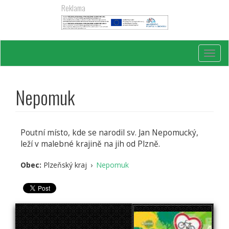
Přejít
Reklama
k
hlavnímu
obsahu
Toggl
navig
Nepomuk
Poutní místo, kde se narodil sv. Jan Nepomucký,
leží v malebné krajině na jih od Plzně.
Obec:
Plzeňský kraj
›
Nepomuk