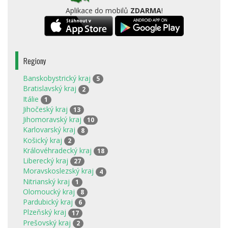
Aplikace do mobilů
ZDARMA
!
Regiony
Banskobystrický kraj
5
Bratislavský kraj
2
Itálie
1
Jihočeský kraj
13
Jihomoravský kraj
10
Karlovarský kraj
8
Košický kraj
2
Královéhradecký kraj
18
Liberecký kraj
27
Moravskoslezský kraj
4
Nitrianský kraj
1
Olomoucký kraj
8
Pardubický kraj
6
Plzeňský kraj
17
Prešovský kraj
2