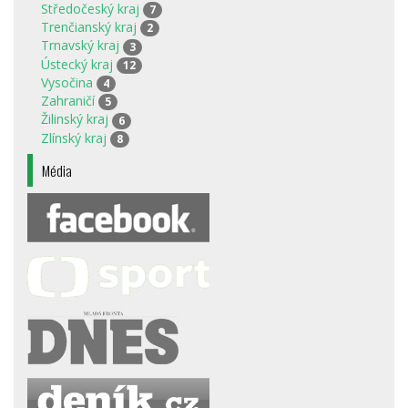
Středočeský kraj
7
Trenčianský kraj
2
Trnavský kraj
3
Ústecký kraj
12
Vysočina
4
Zahraničí
5
Žilinský kraj
6
Zlínský kraj
8
Média