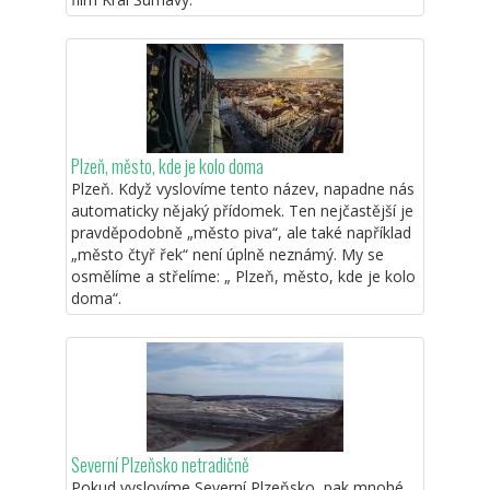
Plzeň, město, kde je kolo doma
Plzeň. Když vyslovíme tento název, napadne nás
automaticky nějaký přídomek. Ten nejčastější je
pravděpodobně „město piva“, ale také například
„město čtyř řek“ není úplně neznámý. My se
osmělíme a střelíme: „ Plzeň, město, kde je kolo
doma“.
Severní Plzeňsko netradičně
Pokud vyslovíme Severní Plzeňsko, pak mnohé