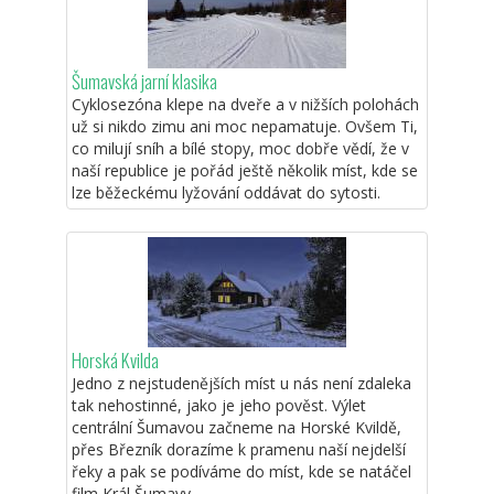
Šumavská jarní klasika
Cyklosezóna klepe na dveře a v nižších polohách
už si nikdo zimu ani moc nepamatuje. Ovšem Ti,
co milují sníh a bílé stopy, moc dobře vědí, že v
naší republice je pořád ještě několik míst, kde se
lze běžeckému lyžování oddávat do sytosti.
Horská Kvilda
Jedno z nejstudenějších míst u nás není zdaleka
tak nehostinné, jako je jeho pověst. Výlet
centrální Šumavou začneme na Horské Kvildě,
přes Březník dorazíme k pramenu naší nejdelší
řeky a pak se podíváme do míst, kde se natáčel
film Král Šumavy.