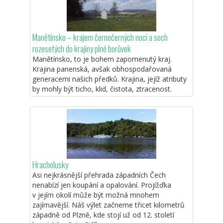
Manětínsko – krajem černočerných nocí a soch
rozesetých do krajiny plné borůvek
Manětínsko, to je bohem zapomenutý kraj.
Krajina panenská, avšak obhospodařovaná
generacemi našich předků. Krajina, jejíž atributy
by mohly být ticho, klid, čistota, ztracenost.
Hracholusky
Asi nejkrásnější přehrada západních Čech
nenabízí jen koupání a opalování. Projížďka
v jejím okolí může být možná mnohem
zajímavější. Náš výlet začneme třicet kilometrů
západně od Plzně, kde stojí už od 12. století