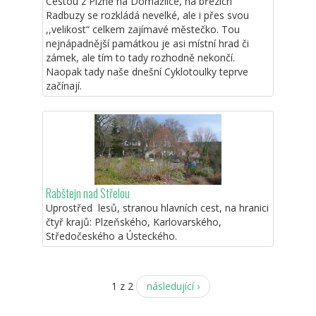
Cestou z Plzně na Domažlice, na březích
Radbuzy se rozkládá nevelké, ale i přes svou
,,velikost“ celkem zajímavé městečko. Tou
nejnápadnější památkou je asi místní hrad či
zámek, ale tím to tady rozhodně nekončí.
Naopak tady naše dnešní Cyklotoulky teprve
začínají.
Rabštejn nad Střelou
Uprostřed lesů, stranou hlavních cest, na hranici
čtyř krajů: Plzeňského, Karlovarského,
Středočeského a Ústeckého.
1 z 2
následující ›