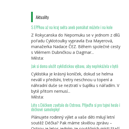
Aktuality
S EPPkou až na kraj světa aneb pomáhat můžete i na kole
Z Rokycanska do Nepomuku se v jednom z dílů
pořadu Cyklotoulky vypravila Eva Mayerová,
manažerka Nadace ČEZ. Během společné cesty
s Vilémem Dubničkou a Dagmar...
Města:
Jak si doma uložit cyklistickou výbavu, aby nepřekážela v bytě
Cyklistika je krásný koníček, dokud se helma
neválí v předsíni, tretry neschnou u topení a
náhradní duše se neztratí v šuplíku s nářadím. V
bytě přitom nemusí...
Města:
Léto s Déčkem zavítalo do Ostrova. Přijeďte si pro tajné heslo i
déčkové samolepky!
Plánujete rodinný výlet a vaše děti milují letní
soutěž Déčka? Pak máme skvělou zprávu –
Ostrov je letos jedním ze soutěžních míst! Stačí