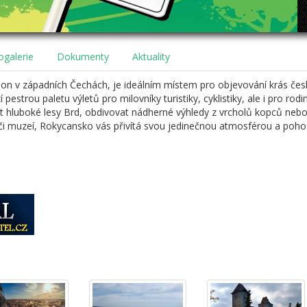
ogalerie
Dokumenty
Aktuality
n v západních Čechách, je ideálním místem pro objevování krás česk
pestrou paletu výletů pro milovníky turistiky, cyklistiky, ale i pro rodi
hluboké lesy Brd, obdivovat nádherné výhledy z vrcholů kopců nebo 
či muzeí, Rokycansko vás přivítá svou jedinečnou atmosférou a pohos