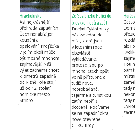
Hracholusky
Ze Spáleného Poříčí do
Horšo
brdských lesů a zpět
Asi nejkrásnější
Cesto
přehrada západních
Domaž
Dnešní Cyklotoulky
Čech nenabízí jen
březí
nás zavedou do
koupání a
rozkl
míst, které jsou
opalování. Projížďka
ale i 
v letošním roce
v jejím okolí může
,,veli
obzvláště
být možná mnohem
zajím
vyhledávané,
zajímavější. Náš
Tou n
protože jsou po
výlet začneme třicet
památ
mnoha letech opět
kilometrů západně
místní
volně přístupné a
od Plzně, kde stojí
zámek
tudíž nové,
už od 12. století
tady 
neprobádané,
hornické město
nekon
tajemné a turistikou
Stříbro.
tady 
zatím nepříliš
Cyklo
dotčené. Podíváme
začína
se na západní okraj
nově otevřené
CHKO Brdy.