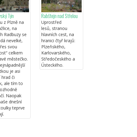
vský Týn
Rabštejn nad Střelou
u z Plzně na
Uprostřed
lice, na
lesů, stranou
ch Radbuzy se
hlavních cest, na
ádá nevelké,
hranici čtyř krajů:
přes svou
Plzeňského,
kost“ celkem
Karlovarského,
avé městečko.
Středočeského a
ejnápadnější
Ústeckého.
kou je asi
 hrad či
, ale tím to
rozhodně
čí. Naopak
naše dnešní
toulky teprve
jí.