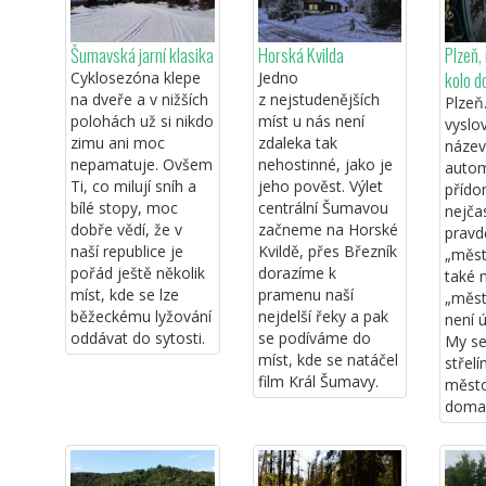
Šumavská jarní klasika
Horská Kvilda
Plzeň,
kolo 
Cyklosezóna klepe
Jedno
na dveře a v nižších
z nejstudenějších
Plzeň
polohách už si nikdo
míst u nás není
vyslo
zimu ani moc
zdaleka tak
název
nepamatuje. Ovšem
nehostinné, jako je
autom
Ti, co milují sníh a
jeho pověst. Výlet
přído
bílé stopy, moc
centrální Šumavou
nejčas
dobře vědí, že v
začneme na Horské
prav
naší republice je
Kvildě, přes Březník
„měst
pořád ještě několik
dorazíme k
také 
míst, kde se lze
pramenu naší
„měst
běžeckému lyžování
nejdelší řeky a pak
není 
oddávat do sytosti.
se podíváme do
My se
míst, kde se natáčel
střelí
film Král Šumavy.
město
doma