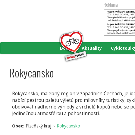
Přejít
Reklama
k
hlavnímu
obsahu
Domů
Aktuality
Cyklotoul
Rokycansko
Rokycansko, malebný region v západních Čechách, je ide
nabízí pestrou paletu výletů pro milovníky turistiky, cy
obdivovat nádherné výhledy z vrcholů kopců nebo se pon
jedinečnou atmosférou a pohostinností.
Obec:
Plzeňský kraj
›
Rokycansko