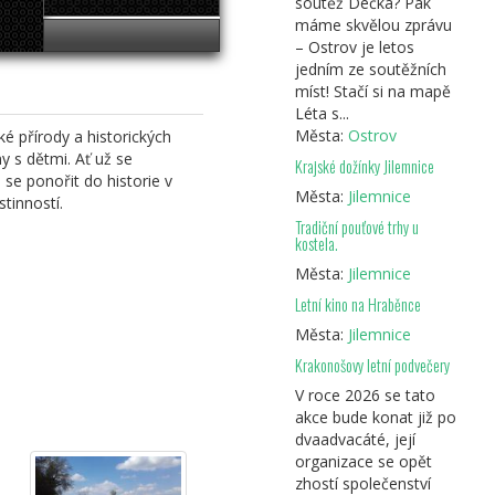
soutěž Déčka? Pak
máme skvělou zprávu
– Ostrov je letos
jedním ze soutěžních
míst! Stačí si na mapě
Léta s...
Města:
Ostrov
é přírody a historických
ny s dětmi. Ať už se
Krajské dožínky Jilemnice
se ponořit do historie v
Města:
Jilemnice
tinností.
Tradiční pouťové trhy u
kostela.
Města:
Jilemnice
Letní kino na Hraběnce
Města:
Jilemnice
Krakonošovy letní podvečery
V roce 2026 se tato
akce bude konat již po
dvaadvacáté, její
organizace se opět
zhostí společenství