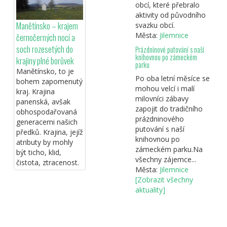
obcí, které přebralo
aktivity od původního
Manětínsko – krajem
svazku obcí.
Města:
Jilemnice
černočerných nocí a
soch rozesetých do
Prázdninové putování s naší
knihovnou po zámeckém
krajiny plné borůvek
parku
Manětínsko, to je
Po oba letní měsíce se
bohem zapomenutý
mohou velcí i malí
kraj. Krajina
milovníci zábavy
panenská, avšak
zapojit do tradičního
obhospodařovaná
prázdninového
generacemi našich
putování s naší
předků. Krajina, jejíž
knihovnou po
atributy by mohly
zámeckém parku.Na
být ticho, klid,
všechny zájemce...
čistota, ztracenost.
Města:
Jilemnice
[Zobrazit všechny
aktuality]