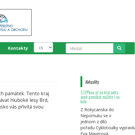
Kontakty
Hledat
Aktuality
S EPPkou až na kraj světa
ch památek. Tento kraj
aneb pomáhat můžete i na
mávat hluboké lesy Brd,
kole
sko vás přivítá svou
Z Rokycanska do
Nepomuku se v
jednom z dílů
pořadu Cyklotoulky vypravil
Eva Mayerová,