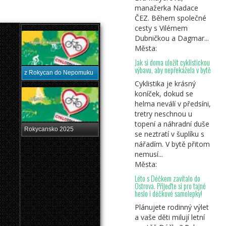
manažerka Nadace
ČEZ. Během společné
cesty s Vilémem
Dubničkou a Dagmar...
Města:
Jak si doma uložit cyklistickou
výbavu, aby nepřekážela v bytě
z Rokycan do Nepomuku
Cyklistika je krásný
koníček, dokud se
helma neválí v předsíni,
tretry neschnou u
topení a náhradní duše
Rokycansko 2025
se neztratí v šuplíku s
nářadím. V bytě přitom
nemusí...
Města:
Léto s Déčkem zavítalo do
Ostrova. Přijeďte si pro tajné
heslo i déčkové samolepky!
Plánujete rodinný výlet
a vaše děti milují letní