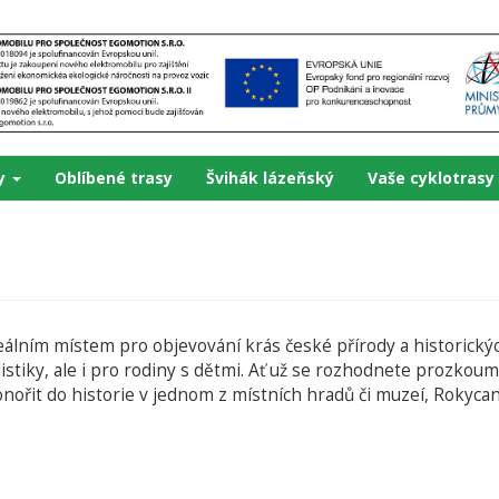
ky
Oblíbené trasy
Švihák lázeňský
Vaše cyklotrasy
álním místem pro objevování krás české přírody a historický
klistiky, ale i pro rodiny s dětmi. Ať už se rozhodnete prozkou
ořit do historie v jednom z místních hradů či muzeí, Rokycan