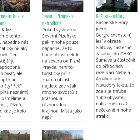
 město, kde je
Severní Plzeňsko
Kašperské Hory
doma
netradičně
Kašperské Hory
(něm.
. Když
Pokud vyslovíme
Bergreichenstein)
víme tento
Severní Plzeňsko,
leží v okrese
, napadne nás
pak mnohé pouze
Klatovy, částečně
aticky nějaký
napadne, že to
zasahují do CHKO
mek. Ten
bude oblast někde
Šumava a částečně
tější je
na severu od Plzně.
do přírodních
děpodobně
Pravda, není to
rezervací Nebe a
o piva“, ale
turisticky příliš
Amálino údolí.
například
známá oblast,
Navzdory faktu, že
o čtyř řek“
najdete zde však
zde žije zhruba
úplně neznámý.
mnoho skvostů s
1500 obyvatel,
 osmělíme a
krásnou a
nabízí město až
me: „ Plzeň,
různorodou
nečekaně mnoho
, kde je kolo
krajinou. Místa jako
atrakcí.
“.
např.