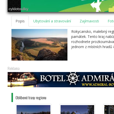
Popis
Ubytování a stravování
Zajímavosti
Fot
Rokycansko, malebný regio
památek. Tento kraj nabízí 
rozhodnete prozkoumávat 
jednom z místních hradů 
Reklama
Oblíbené trasy regionu