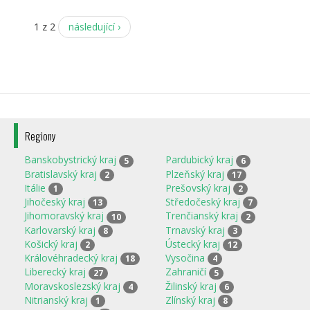
1 z 2
následující ›
Regiony
Banskobystrický kraj
Pardubický kraj
5
6
Bratislavský kraj
Plzeňský kraj
2
17
Itálie
Prešovský kraj
1
2
Jihočeský kraj
Středočeský kraj
13
7
Jihomoravský kraj
Trenčianský kraj
10
2
Karlovarský kraj
Trnavský kraj
8
3
Košický kraj
Ústecký kraj
2
12
Královéhradecký kraj
Vysočina
18
4
Liberecký kraj
Zahraničí
27
5
Moravskoslezský kraj
Žilinský kraj
4
6
Nitrianský kraj
Zlínský kraj
1
8