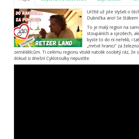
Určitě už jste slyšeli o t
Dubnička ano! Se štábem C
To je malý region na samé
stoupáních a sjezdech, al
byste to do ní neřekli, i 
„mrtvé hranici“ za železn
zemědělcům. Ti celému regionu vtiskli natolik osobitý ráz, že 
dokud si dnešní Cyklotoulky nepustíte.