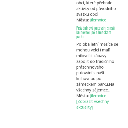
obcí, které přebralo
aktivity od původního
svazku obcí.
Města:
Jilemnice
Prázdninové putování s naší
knihovnou po zámeckém
parku
Po oba letní měsíce se
mohou velcí i malí
milovníci zábavy
zapojit do tradičního
prázdninového
putování s naší
knihovnou po
zámeckém parku.Na
všechny zájemce...
Města:
Jilemnice
[Zobrazit všechny
aktuality]