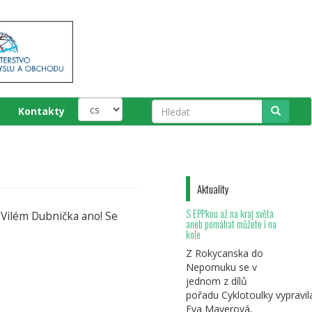
Kontakty
Hledat
Aktuality
S EPPkou až na kraj světa
? Vilém Dubnička ano! Se
aneb pomáhat můžete i na
kole
Z Rokycanska do
Nepomuku se v
jednom z dílů
pořadu Cyklotoulky vypravil
Eva Mayerová,