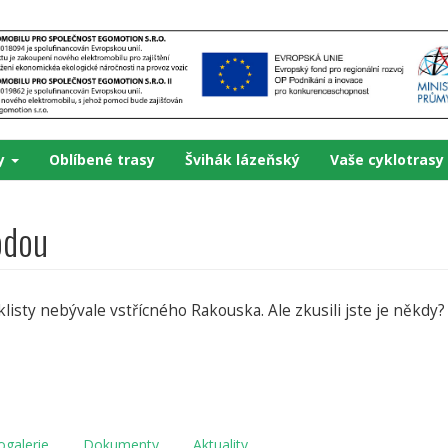
ky
Oblíbené trasy
Švihák lázeňský
Vaše cyklotrasy
odou
yklisty nebývale vstřícného Rakouska. Ale zkusili jste je někdy
ogalerie
Dokumenty
Aktuality