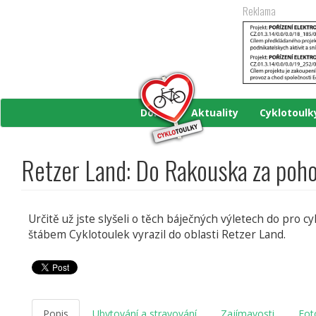
Přejít
Reklama
k
hlavnímu
obsahu
Domů
Aktuality
Cyklotoul
Retzer Land: Do Rakouska za poh
Určitě už jste slyšeli o těch báječných výletech do pro c
štábem Cyklotoulek vyrazil do oblasti Retzer Land.
Popis
Ubytování a stravování
Zajímavosti
Fot