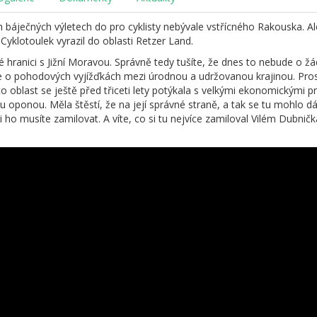
ěch báječných výletech do pro cyklisty nebývale vstřícného Rakouska. Ale
yklotoulek vyrazil do oblasti Retzer Land.
 hranici s Jižní Moravou. Správně tedy tušíte, že dnes to nebude o žá
e o pohodových vyjížďkách mezi úrodnou a udržovanou krajinou. Prost
tato oblast se ještě před třiceti lety potýkala s velkými ekonomickými p
ou oponou. Měla štěstí, že na její správné straně, a tak se tu mohlo 
si ho musíte zamilovat. A víte, co si tu nejvíce zamiloval Vilém Dubn