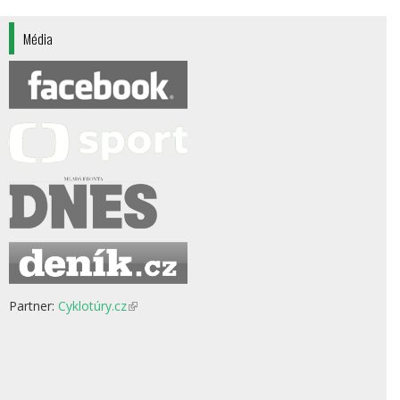
Média
Partner:
Cyklotúry.cz
(odkaz
je
externí)