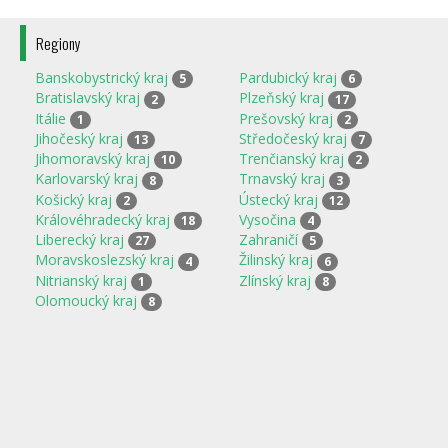
Regiony
Banskobystrický kraj
Pardubický kraj
5
6
Bratislavský kraj
Plzeňský kraj
2
17
Itálie
Prešovský kraj
1
2
Jihočeský kraj
Středočeský kraj
13
7
Jihomoravský kraj
Trenčianský kraj
10
2
Karlovarský kraj
Trnavský kraj
8
3
Košický kraj
Ústecký kraj
2
12
Královéhradecký kraj
Vysočina
18
4
Liberecký kraj
Zahraničí
27
5
Moravskoslezský kraj
Žilinský kraj
4
6
Nitrianský kraj
Zlínský kraj
1
8
Olomoucký kraj
8