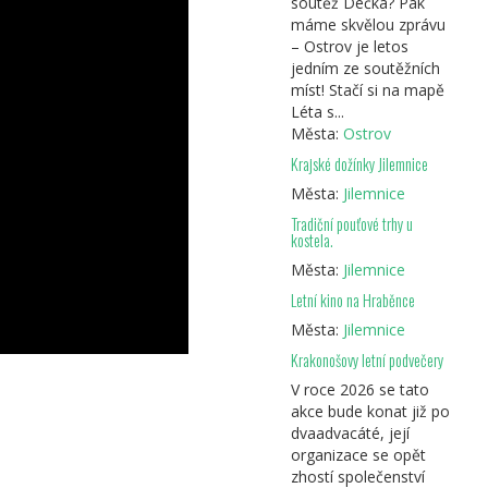
soutěž Déčka? Pak
máme skvělou zprávu
– Ostrov je letos
jedním ze soutěžních
míst! Stačí si na mapě
Léta s...
Města:
Ostrov
Krajské dožínky Jilemnice
Města:
Jilemnice
Tradiční pouťové trhy u
kostela.
Města:
Jilemnice
Letní kino na Hraběnce
Města:
Jilemnice
Krakonošovy letní podvečery
V roce 2026 se tato
akce bude konat již po
dvaadvacáté, její
organizace se opět
zhostí společenství