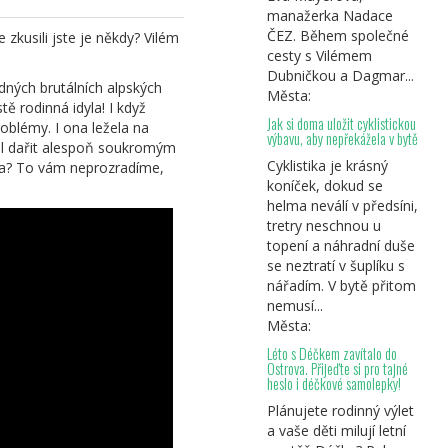
manažerka Nadace
ČEZ. Během společné
 zkusili jste je někdy? Vilém
cesty s Vilémem
Dubničkou a Dagmar...
dných brutálních alpských
Města:
ě rodinná idyla! I když
Jak si doma uložit cyklistickou
roblémy. I ona ležela na
výbavu, aby nepřekážela v bytě
dál dařit alespoň soukromým
Cyklistika je krásný
ička? To vám neprozradíme,
koníček, dokud se
helma neválí v předsíni,
tretry neschnou u
topení a náhradní duše
se neztratí v šuplíku s
nářadím. V bytě přitom
nemusí...
Města:
Léto s Déčkem zavítalo do
Ostrova. Přijeďte si pro tajné
heslo i déčkové samolepky!
Plánujete rodinný výlet
a vaše děti milují letní