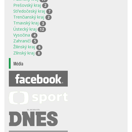
Prešovský kraj
2
Středočeský kraj
7
Trenčianský kraj
2
Trnavský kraj
3
Ústecký kraj
12
Vysočina
4
Zahraničí
5
Žilinský kraj
6
Zlínský kraj
8
Média