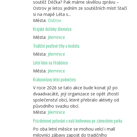
soutěž Déčka? Pak máme skvělou zprávu –
Ostrov je letos jedním ze soutěžních míst! Stačí
si na mapě Léta s...
Města:
Ostrov
Krajské dožínky Jilemnice
Města:
Jilemnice
Tradiční pouťové trhy u kostela.
Města:
Jilemnice
Letní kino na Hraběnce
Města:
Jilemnice
Krakonošovy letní podvečery
V roce 2026 se tato akce bude konat již po
dvaadvacáté, její organizace se opět zhostí
společenství obcí, které přebralo aktivity od
původního svazku obcí.
Města:
Jilemnice
Prázdninové putování s naší knihovnou po zámeckém parku
Po oba letní měsíce se mohou velcí i malí
milovníci zábavy zapojit do tradičního