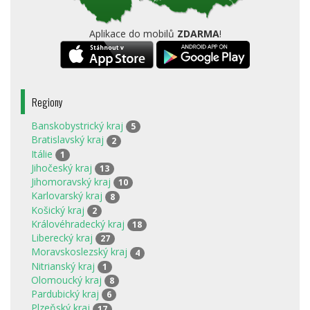
Aplikace do mobilů
ZDARMA
!
Regiony
Banskobystrický kraj
5
Bratislavský kraj
2
Itálie
1
Jihočeský kraj
13
Jihomoravský kraj
10
Karlovarský kraj
8
Košický kraj
2
Královéhradecký kraj
18
Liberecký kraj
27
Moravskoslezský kraj
4
Nitrianský kraj
1
Olomoucký kraj
8
Pardubický kraj
6
Plzeňský kraj
17