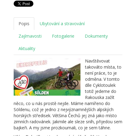
Popis
Ubytování a stravování
Zajímavosti
Fotogalerie
Dokumenty
Aktuality
Navštěvovat
takováto místa, to
není práce, to je
odměna. V tomto
díle Cyklotoulek
totiž jedeme do
Rakouska zažít
něco, co u nás prostě nejde. Máme namířeno do
Söldenu, což je jedno z nejvýznamnějších alpských
horských středisek. Většina Čechů jej zná jako místo
zimních radovánek. Jakmile ale sleze sníh, přijedou sem
bajkeři. A my jsme prozkoumali, co je sem táhne.