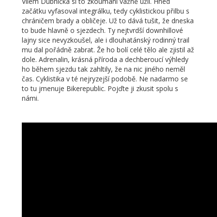
Vilém Dubnička si to zkoumání vážně užil. Hned
začátku vyfasoval integrálku, tedy cyklistickou přilbu s
chráničem brady a obličeje. Už to dává tušit, že dneska
to bude hlavně o sjezdech. Ty nejtvrdší downhillové
lajny sice nevyzkoušel, ale i dlouhatánský rodinný trail
mu dal pořádně zabrat. Že ho bolí celé tělo ale zjistil až
dole. Adrenalin, krásná příroda a dechberoucí výhledy
ho během sjezdu tak zahltily, že na nic jiného neměl
čas. Cyklistika v té nejryzejší podobě. Ne nadarmo se
to tu jmenuje Bikerepublic. Pojďte ji zkusit spolu s
námi.