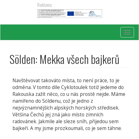
Přejít
Reklama
k
hlavnímu
obsahu
Toggl
navig
Sölden: Mekka všech bajkerů
Navštěvovat takováto místa, to není práce, to je
odměna. V tomto díle Cyklotoulek totiž jedeme do
Rakouska zažít něco, co u nás prostě nejde. Máme
namířeno do Söldenu, což je jedno z
nejvýznamnějších alpských horských středisek.
Většina Čechů jej zná jako místo zimních
radovánek. Jakmile ale sleze sníh, přijedou sem
bajkeři. A my jsme prozkoumali, co je sem táhne.