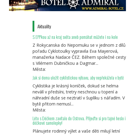
Aktuality
S EPPkou až na kraj světa aneb pomáhat můžete i na kole
Z Rokycanska do Nepomuku se v jednom z dílů
pořadu Cyklotoulky vypravila Eva Mayerová,
manažerka Nadace ČEZ. Během společné cesty
s Vilémem Dubničkou a Dagmar...
Města:
Jak si doma uložit cyklistickou výbavu, aby nepřekážela v bytě
Cyklistika je krásný koníček, dokud se helma
neválí v předsíni, tretry neschnou u topení a
náhradní duše se neztratí v šuplíku s nářadím. V
bytě přitom nemusí...
Města:
Léto s Déčkem zavítalo do Ostrova. Přijeďte si pro tajné heslo i
déčkové samolepky!
Plánujete rodinný výlet a vaše děti milují letní