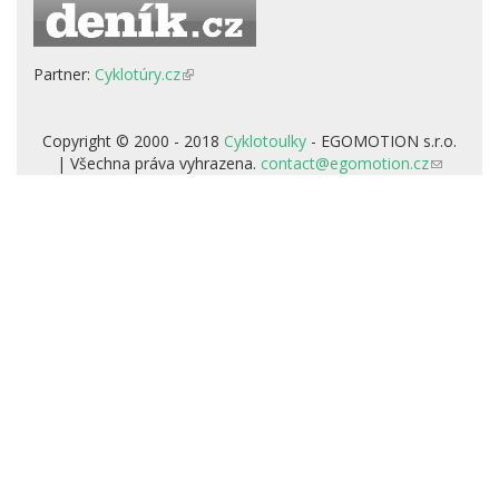
Partner:
Cyklotúry.cz
(odkaz
je
externí)
Copyright © 2000 - 2018
Cyklotoulky
- EGOMOTION s.r.o.
| Všechna práva vyhrazena.
contact@egomotion.cz
(odkaz
odešle
e-
mail)