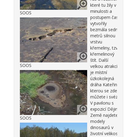
které tu žily v
minulosti a
SOOS
postupem času
vytvořily
bezmála sedm
metrů silnou
vrstvu
křemeliny, tzv.
křemelinový
štít. Další
SOOS
velkou atrakcí
je místní
úzkokolejná
dráha Kateřina,
kterou se zde
můžete i svézt.
V pavilonu s
expozicí Dějiny
Země najdete
SOOS
modely
dinosaurů v
životní velikosti