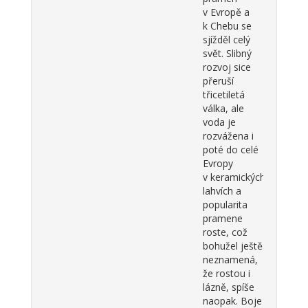
v Evropě a
k Chebu se
sjížděl celý
svět. Slibný
rozvoj sice
přeruší
třicetiletá
válka, ale
voda je
rozvážena i
poté do celé
Evropy
v keramických
lahvích a
popularita
pramene
roste, což
bohužel ještě
neznamená,
že rostou i
lázně, spíše
naopak. Boje