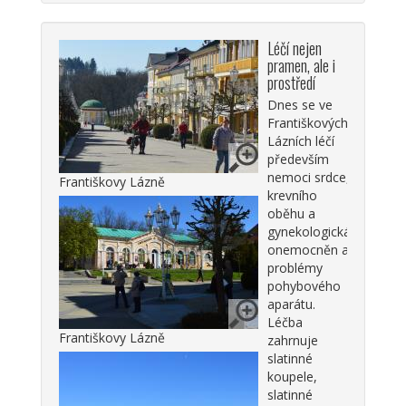
Léčí nejen
pramen, ale i
prostředí
Dnes se ve
Františkových
Lázních léčí
především
nemoci srdce,
Františkovy Lázně
krevního
oběhu a
gynekologická
onemocněn a
problémy
pohybového
aparátu.
Léčba
Františkovy Lázně
zahrnuje
slatinné
koupele,
slatinné