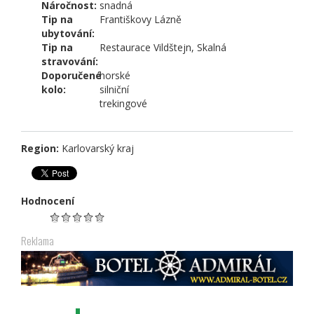
Náročnost:
snadná
Tip na
Františkovy Lázně
ubytování:
Tip na
Restaurace Vildštejn, Skalná
stravování:
Doporučené
horské
kolo:
silniční
trekingové
Region:
Karlovarský kraj
Hodnocení
Reklama