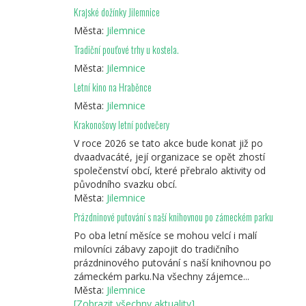
Krajské dožínky Jilemnice
Města:
Jilemnice
Tradiční pouťové trhy u kostela.
Města:
Jilemnice
Letní kino na Hraběnce
Města:
Jilemnice
Krakonošovy letní podvečery
V roce 2026 se tato akce bude konat již po
dvaadvacáté, její organizace se opět zhostí
společenství obcí, které přebralo aktivity od
původního svazku obcí.
Města:
Jilemnice
Prázdninové putování s naší knihovnou po zámeckém parku
Po oba letní měsíce se mohou velcí i malí
milovníci zábavy zapojit do tradičního
prázdninového putování s naší knihovnou po
zámeckém parku.Na všechny zájemce...
Města:
Jilemnice
[Zobrazit všechny aktuality]