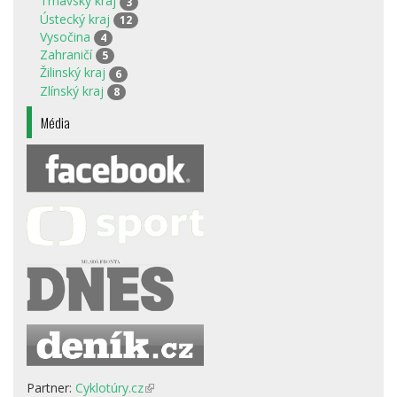
Trnavský kraj
3
Ústecký kraj
12
Vysočina
4
Zahraničí
5
Žilinský kraj
6
Zlínský kraj
8
Média
Partner:
Cyklotúry.cz
(odkaz