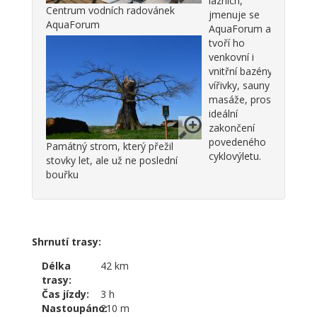
lázních,
Centrum vodních radovánek
jmenuje se
AquaForum
AquaForum a
tvoří ho
venkovní i
vnitřní bazény,
vířivky, sauny a
masáže, prostě
ideální
zakončení
povedeného
Památný strom, který přežil
cyklovýletu.
stovky let, ale už ne poslední
bouřku
Shrnutí trasy:
Délka
42 km
trasy:
Čas jízdy:
3 h
Nastoupáno:
210 m