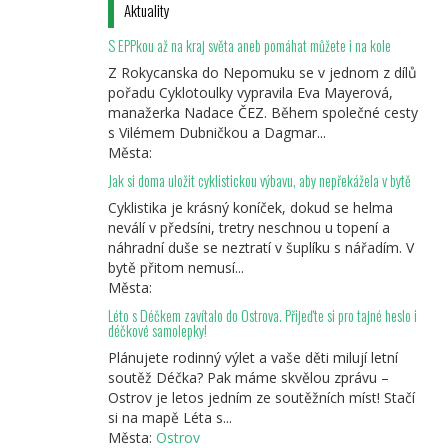
Aktuality
S EPPkou až na kraj světa aneb pomáhat můžete i na kole
Z Rokycanska do Nepomuku se v jednom z dílů
pořadu Cyklotoulky vypravila Eva Mayerová,
manažerka Nadace ČEZ. Během společné cesty
s Vilémem Dubničkou a Dagmar...
Města:
Jak si doma uložit cyklistickou výbavu, aby nepřekážela v bytě
Cyklistika je krásný koníček, dokud se helma
neválí v předsíni, tretry neschnou u topení a
náhradní duše se neztratí v šuplíku s nářadím. V
bytě přitom nemusí...
Města:
Léto s Déčkem zavítalo do Ostrova. Přijeďte si pro tajné heslo i
déčkové samolepky!
Plánujete rodinný výlet a vaše děti milují letní
soutěž Déčka? Pak máme skvělou zprávu –
Ostrov je letos jedním ze soutěžních míst! Stačí
si na mapě Léta s...
Města:
Ostrov