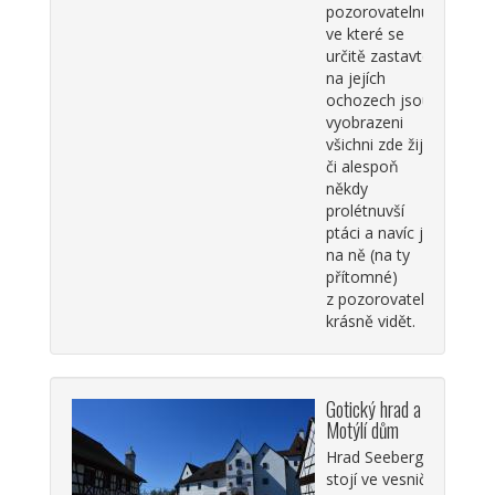
pozorovatelnu,
ve které se
určitě zastavte,
na jejích
ochozech jsou
vyobrazeni
všichni zde žijící
či alespoň
někdy
prolétnuvší
ptáci a navíc je
na ně (na ty
přítomné)
z pozorovatelny
krásně vidět.
Gotický hrad a
Motýlí dům
Hrad Seeberg
stojí ve vesničce