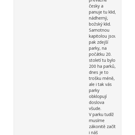
česky a
panuje tu klid,
nádherný,
božský klid.
Samotnou
kapitolou jsou
pak zdejší
parky, na
počátku 20.
století tu bylo
200 ha parků,
dnes je to
trošku méně,
ale i tak vás
parky
obklopují
doslova
všude.
V parku tudíž
musíme
zákonitě začít
i náš