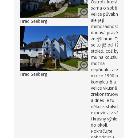
Ostroh, která je
sama o sobě
velice půvabná,
ale její
Hrad Seeberg
mimořádnost ji
dodává právě
zdejší hrad. Tyčí
se tu již od 12.
století, což by
mu na kouzlu
možná
nepřidalo, ale
Hrad Seeberg
v roce 1990 byl
kompletně a
velice vkusně
zrekonstruován
a dnes je tu
několik stálých
expozic a z věže
i krásný výhled
do okolí.
Pokračujte
pohodovou