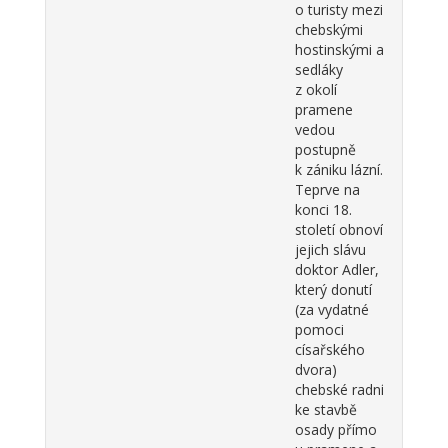
o turisty mezi
chebskými
hostinskými a
sedláky
z okolí
pramene
vedou
postupně
k zániku lázní.
Teprve na
konci 18.
století obnoví
jejich slávu
doktor Adler,
který donutí
(za vydatné
pomoci
císařského
dvora)
chebské radní
ke stavbě
osady přímo