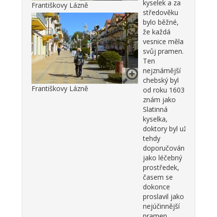
kyselek a za
Františkovy Lázně
středověku
bylo běžné,
že každá
vesnice měla
svůj pramen.
Ten
nejznámější
chebský byl
Františkovy Lázně
od roku 1603
znám jako
Slatinná
kyselka,
doktory byl už
tehdy
doporučován
jako léčebný
prostředek,
časem se
dokonce
proslavil jako
nejúčinnější
pramen