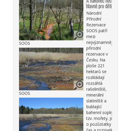
A nakonec něco
hlavně pro děti
Národní
Přírodní
Rezervace
SOOS patří
mezi
nejvýznamnější
SOOS
přírodní
rezervace v
Česku. Na
ploše 221
hektarů se
rozkládají
rozsáhlá
rašeliniště,
SOOS
minerální
slatiniště a
bublající
bahenní sopky,
tzv. mofety. Jde
o pozůstatky
řas a rozsivek,