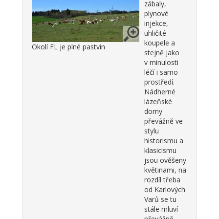
zábaly,
plynové
injekce,
uhličité
koupele a
Okolí FL je plné pastvin
stejně jako
v minulosti
léčí i samo
prostředí.
Nádherné
lázeňské
domy
převážně ve
stylu
historismu a
klasicismu
jsou ověšeny
květinami, na
rozdíl třeba
od Karlových
Varů se tu
stále mluví
převážně