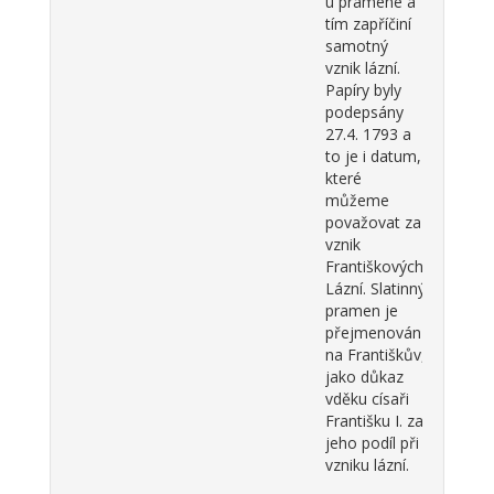
u pramene a
tím zapříčiní
samotný
vznik lázní.
Papíry byly
podepsány
27.4. 1793 a
to je i datum,
které
můžeme
považovat za
vznik
Františkových
Lázní. Slatinný
pramen je
přejmenován
na Františkův,
jako důkaz
vděku císaři
Františku I. za
jeho podíl při
vzniku lázní.