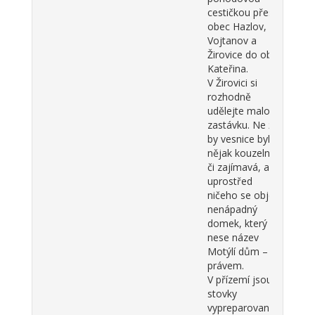
cestičkou přes
obec Hazlov,
Vojtanov a
Žirovice do obce
Kateřina.
V Žirovici si
rozhodně
udělejte malou
zastávku. Ne že
by vesnice byla
nějak kouzelná,
či zajímavá, ale
uprostřed
ničeho se objeví
nenápadný
domek, který
nese název
Motýlí dům – a
právem.
V přízemí jsou
stovky
vypreparovaných