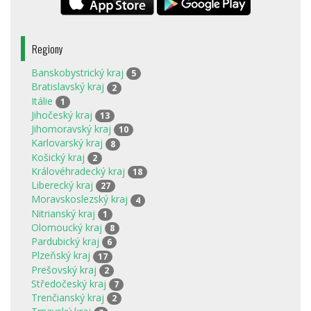
Regiony
Banskobystrický kraj
5
Bratislavský kraj
2
Itálie
1
Jihočeský kraj
13
Jihomoravský kraj
10
Karlovarský kraj
8
Košický kraj
2
Královéhradecký kraj
18
Liberecký kraj
27
Moravskoslezský kraj
4
Nitrianský kraj
1
Olomoucký kraj
8
Pardubický kraj
6
Plzeňský kraj
17
Prešovský kraj
2
Středočeský kraj
7
Trenčianský kraj
2