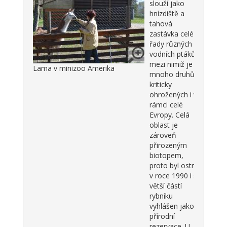
slouží jako
hnízdiště a
tahová
zastávka celé
řady různých
vodních ptáků,
mezi nimiž je
Lama v minizoo Amerika
mnoho druhů
kriticky
ohrožených i v
rámci celé
Evropy. Celá
oblast je
zároveň
přirozeným
biotopem,
proto byl ostrov
v roce 1990 i s
větší částí
rybníku
vyhlášen jako
přírodní
rezervace. U