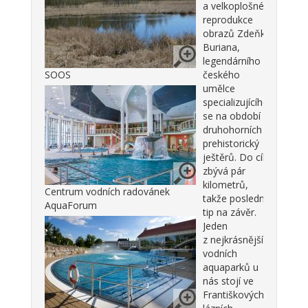
a velkoplošné
reprodukce
obrazů Zdeňka
Buriana,
legendárního
SOOS
českého
umělce
specializujícího
se na období
druhohorních
prehistorický
ještěrů. Do cíle
zbývá pár
kilometrů,
Centrum vodních radovánek
takže poslední
AquaForum
tip na závěr.
Jeden
z nejkrásnějších
vodních
aquaparků u
nás stojí ve
Františkových