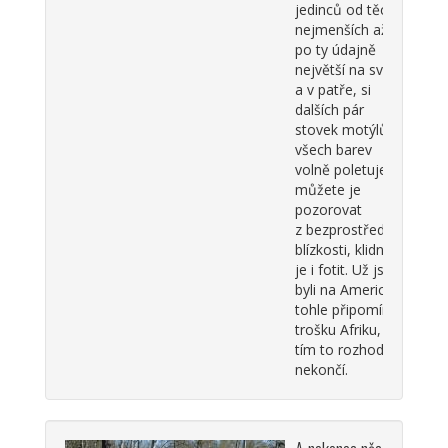
jedinců od těch
nejmenších až
po ty údajně
největší na světě
a v patře, si
dalších pár
stovek motýlů
všech barev
volně poletuje,
můžete je
pozorovat
z bezprostřední
blízkosti, klidně
je i fotit. Už jsme
byli na Americe,
tohle připomíná
trošku Afriku, ale
tím to rozhodně
nekončí.