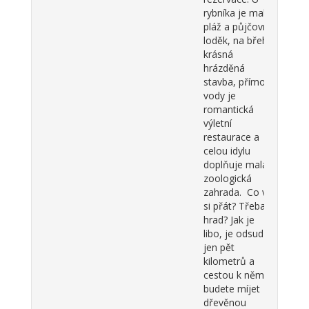
rybníka je malá
pláž a půjčovna
loděk, na břehu
krásná
hrázděná
stavba, přímo u
vody je
romantická
výletní
restaurace a
celou idylu
doplňuje malá
zoologická
zahrada. Co víc
si přát? Třeba
hrad? Jak je
libo, je odsud
jen pět
kilometrů a
cestou k němu
budete míjet
dřevěnou