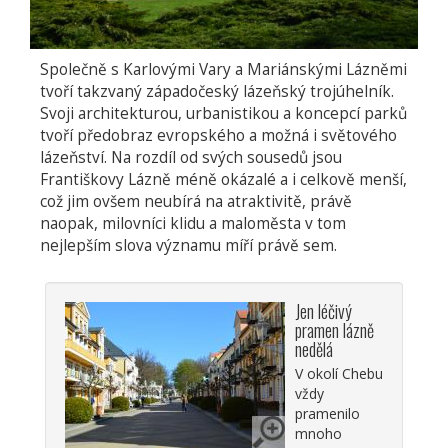
Společně s Karlovými Vary a Mariánskými Lázněmi
tvoří takzvaný západočeský lázeňský trojúhelník.
Svoji architekturou, urbanistikou a koncepcí parků
tvoří předobraz evropského a možná i světového
lázeňství. Na rozdíl od svých sousedů jsou
Františkovy Lázně méně okázalé a i celkově menší,
což jim ovšem neubírá na atraktivitě, právě
naopak, milovníci klidu a maloměsta v tom
nejlepším slova významu míří právě sem.
Jen léčivý
pramen lázně
nedělá
V okolí Chebu
vždy
pramenilo
mnoho