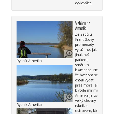
cyklovýlet.
Vzhůru na
Ameriku
Ze Sadů u
Františkovy
promenády
vyrážíme, jak
jinak než
parkem,
Rybník Amerika
směrem
k Americe. Ne
že bychom se
chtěli vydat
přes moře, ale
k vodě míříme.
Amerika je totiž
velký chovný
Rybník Amerika
rybník s
ostrovem, který