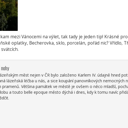
ady kam mezi Vánocemi na výlet, tak tady je jeden tip! Krásné p
eňské oplatky, Becherovka, sklo, porcelán, pořád nic? Vřídlo,
svátcích.
í nohy
 lázeňským měst nejen v ČR bylo založeno Karlem IV. údajně hned poté
vaná lázeňská léčba u nás, a sice koupání panovníkových nemocných 
h pramenů. Většina památek ve městě je ovšem o něco mladší, pochází 
 dobu a touto belle epoque město dýchá i dnes, kdy k tomu navíc přidá
dčit.