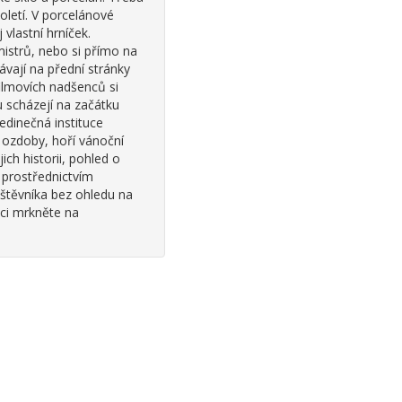
letí. V porcelánové
 vlastní hrníček.
istrů, nebo si přímo na
ávají na přední stránky
filmovích nadšenců si
u scházejí na začátku
edinečná instituce
 ozdoby, hoří vánoční
ch historii, pohled o
 prostřednictvím
vštěvníka bez ohledu na
aci mrkněte na