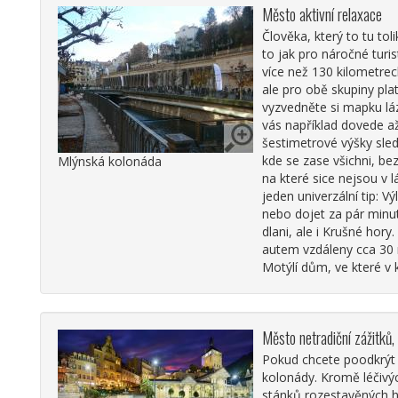
Město aktivní relaxace
Člověka, který to tu to
to jak pro náročné turi
více než 130 kilometrech
ale pro obě skupiny pla
vyzvedněte si mapku lá
vás například dovede a
šestimetrové výšky sled
kde se zase všichni, b
Mlýnská kolonáda
na které sice nejsou v l
jeden univerzální tip: 
nebo dojet za pár minut
dlani, ale i Krušné hor
autem vzdáleny cca 30 m
Motýlí dům, ve které v
Město netradiční zážitků,
Pokud chcete poodkrýt 
kolonády. Kromě léčivýc
stánků rozestavěných hn