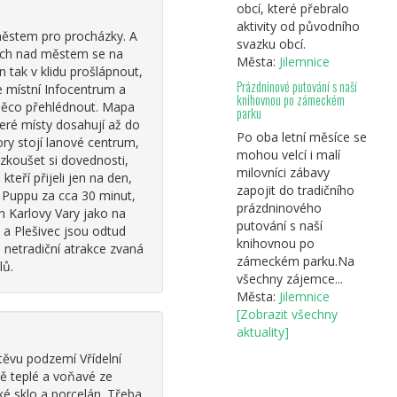
obcí, které přebralo
aktivity od původního
 městem pro procházky. A
svazku obcí.
esích nad městem se na
Města:
Jilemnice
n tak v klidu prošlápnout,
Prázdninové putování s naší
e místní Infocentrum a
knihovnou po zámeckém
 něco přehlédnout. Mapa
parku
eré místy dosahují až do
Po oba letní měsíce se
ory stojí lanové centrum,
mohou velcí i malí
zkoušet si dovednosti,
milovníci zábavy
teří přijeli jen na den,
zapojit do tradičního
d Puppu za cca 30 minut,
prázdninového
n Karlovy Vary jako na
putování s naší
c a Plešivec jsou odtud
knihovnou po
a netradiční atrakce zvaná
zámeckém parku.Na
lů.
všechny zájemce...
Města:
Jilemnice
[Zobrazit všechny
aktuality]
těvu podzemí Vřídelní
tě teplé a voňavé ze
ké sklo a porcelán. Třeba