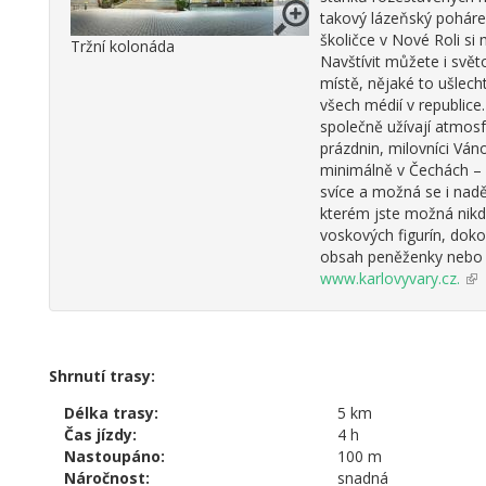
takový lázeňský poháre
školičce v Nové Roli si 
Tržní kolonáda
Navštívit můžete i svě
místě, nějaké to ušlech
všech médií v republice
společně užívají atmosf
prázdnin, milovníci Ván
minimálně v Čechách – 
svíce a možná se i nadě
kterém jste možná nikd
voskových figurín, dok
obsah peněženky nebo zá
www.karlovyvary.cz.
(o
je
ext
Shrnutí trasy:
Délka trasy:
5 km
Čas jízdy:
4 h
Nastoupáno:
100 m
Náročnost:
snadná