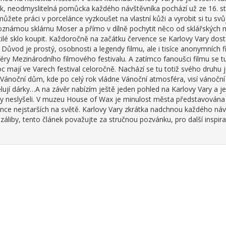
k, neodmyslitelná pomůcka každého návštěvníka pochází už ze 16. sto
můžete práci v porcelánce vyzkoušet na vlastní kůži a vyrobit si tu svůj
toznámou sklárnu Moser a přímo v dílně pochytit něco od sklářských m
tilé sklo koupit. Každoročně na začátku července se Karlovy Vary dost
. Důvod je prostý, osobnosti a legendy filmu, ale i tisíce anonymních 
éry Mezinárodního filmového festivalu. A zatímco fanoušci filmu se t
oc mají ve Varech festival celoročně. Nachází se tu totiž svého druhu j
Vánoční dům, kde po celý rok vládne Vánoční atmosféra, visí vánoční
lují dárky…A na závěr nabízím ještě jeden pohled na Karlovy Vary a jeji
y neslyšeli. V muzeu House of Wax je minulost města představována
once nejstarších na světě. Karlovy Vary zkrátka nadchnou každého ná
liby, tento článek považujte za stručnou pozvánku, pro další inspir
dkaz
erní)