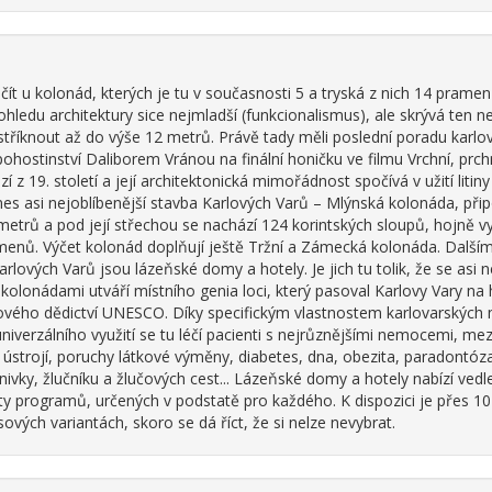
ačít u kolonád, kterých je tu v současnosti 5 a tryská z nich 14 prame
pohledu architektury sice nejmladší (funkcionalismus), ale skrývá ten
tříknout až do výše 12 metrů. Právě tady měli poslední poradu karlovarš
stinství Daliborem Vránou na finální honičku ve filmu Vrchní, prchn
 z 19. století a její architektonická mimořádnost spočívá v užití litin
es asi nejoblíbenější stavba Karlových Varů – Mlýnská kolonáda, přip
etrů a pod její střechou se nachází 124 korintských sloupů, hojně vy
menů. Výčet kolonád doplňují ještě Tržní a Zámecká kolonáda. Další
lových Varů jsou lázeňské domy a hotely. Je jich tu tolik, že se asi ne
 kolonádami utváří místního genia loci, který pasoval Karlovy Vary n
vého dědictví UNESCO. Díky specifickým vlastnostem karlovarských 
niverzálního využití se tu léčí pacienti s nejrůznějšími nemocemi, me
ústrojí, poruchy látkové výměny, diabetes, dna, obezita, paradontó
linivky, žlučníku a žlučových cest... Lázeňské domy a hotely nabízí vedl
ty programů, určených v podstatě pro každého. K dispozici je přes 10
vých variantách, skoro se dá říct, že si nelze nevybrat.