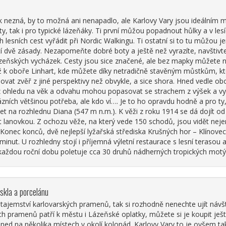
lik nezná, by to možná ani nenapadlo, ale Karlovy Vary jsou ideálním
sty, tak i pro typické lázeňáky. Ti první můžou popadnout hůlky a v l
 lesních cest vyřádit při Nordic Walkingu. Ti ostatní si to tu můžou je
tí dvě zásady. Nezapomeňte dobré boty a ještě než vyrazíte, navštivt
zeňských vycházek. Cesty jsou sice značené, ale bez mapky můžete
ž k oboře Linhart, kde můžete díky netradičně stavěným můstkům, kt
ovat zvěř z jiné perspektivy než obvykle, a sice shora. Hned vedle ob
ez ohledu na věk a odvahu mohou popasovat se strachem z výšek a vy
ázních většinou potřeba, ale kdo ví…. Je to ho opravdu hodně a pro ty, k
Výlet na rozhlednu Diana (547 m n.m.). K věži z roku 1914 se dá dojít o
 lanovkou. Z ochozu věže, na který vede 150 schodů, jsou vidět neje
y. Konec konců, dvě nejlepší lyžařská střediska Krušných hor – Klínove
inut. U rozhledny stojí i příjemná výletní restaurace s lesní terasou 
 každou roční dobu poletuje cca 30 druhů nádherných tropických motý
 skla a porcelánu
tajemství karlovarských pramenů, tak si rozhodně nenechte ujít návš
h pramenů patří k městu i Lázeňské oplatky, můžete si je koupit ješ
ed na několika místech v okolí kolonád. Karlovy Vary to je ovšem ta