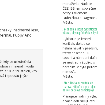
manažerka Nadace
ČEZ. Během společné
cesty s Vilémem
Dubničkou a Dagmar...
Města:
Jak si doma uložit cyklistickou
rocházky, nádherné lesy,
výbavu, aby nepřekážela v bytě
 Thermal, Pupp? Ano
Cyklistika je krásný
koníček, dokud se
helma neválí v předsíni,
tretry neschnou u
topení a náhradní duše
, kdy se uskutečnila
se neztratí v šuplíku s
nohou v minerální vodě
nářadím. V bytě přitom
z 18. a 19. století, kdy
nemusí...
vá i spoustu jiných
Města:
Léto s Déčkem zavítalo do
Ostrova. Přijeďte si pro tajné
heslo i déčkové samolepky!
Plánujete rodinný výlet
a vaše děti milují letní