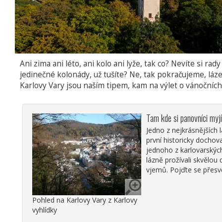
Ani zima ani léto, ani kolo ani lyže, tak co? Nevíte si r
jedinečné kolonády, už tušíte? Ne, tak pokračujeme, láz
Karlovy Vary jsou naším tipem, kam na výlet o vánočních 
Tam kde si panovníci myj
Jedno z nejkrásnějších
první historicky docho
jednoho z karlovarskýc
lázně prožívali skvělou
vjemů. Pojďte se přesvě
Pohled na Karlovy Vary z Karlovy
vyhlídky