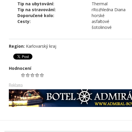
Tip na ubytování:
Thermal
Tip na stravování:
rRozhledna Diana
Doporučené kolo:
horské
Cesty:
asfaltové
šotolinové
Region:
Karlovarský kraj
Hodnocení
Reklama