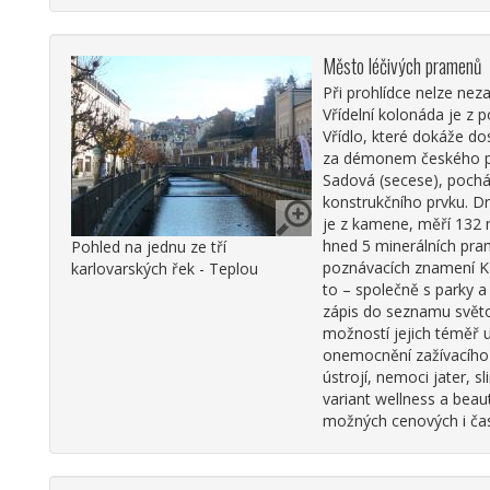
Město léčivých pramenů
Při prohlídce nelze nez
Vřídelní kolonáda je z 
Vřídlo, které dokáže dos
za démonem českého poho
Sadová (secese), pochází
konstrukčního prvku. Dn
je z kamene, měří 132 m
hned 5 minerálních pra
Pohled na jednu ze tří
poznávacích znamení Kar
karlovarských řek - Teplou
to – společně s parky a
zápis do seznamu světo
možností jejich téměř u
onemocnění zažívacího 
ústrojí, nemoci jater, s
variant wellness a beau
možných cenových i časo