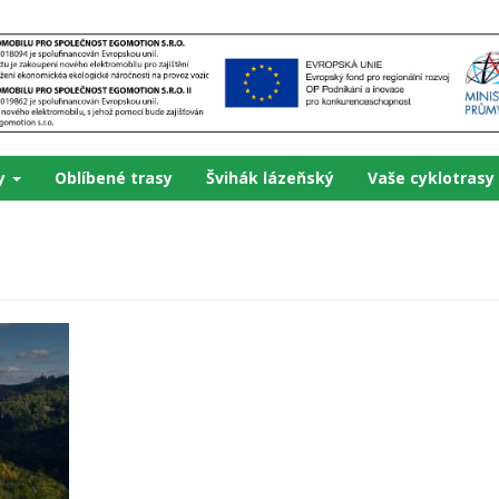
ky
Oblíbené trasy
Švihák lázeňský
Vaše cyklotrasy