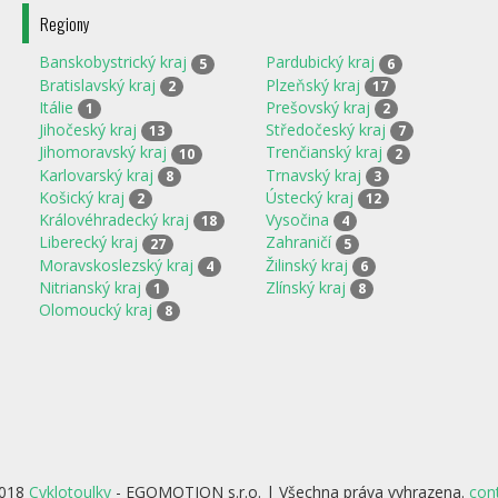
Regiony
Banskobystrický kraj
Pardubický kraj
5
6
Bratislavský kraj
Plzeňský kraj
2
17
Itálie
Prešovský kraj
1
2
Jihočeský kraj
Středočeský kraj
13
7
Jihomoravský kraj
Trenčianský kraj
10
2
Karlovarský kraj
Trnavský kraj
8
3
Košický kraj
Ústecký kraj
2
12
Královéhradecký kraj
Vysočina
18
4
Liberecký kraj
Zahraničí
27
5
Moravskoslezský kraj
Žilinský kraj
4
6
Nitrianský kraj
Zlínský kraj
1
8
Olomoucký kraj
8
2018
Cyklotoulky
- EGOMOTION s.r.o. | Všechna práva vyhrazena.
con