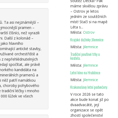
soutěž Déčka? Pak
máme skvělou zprávu
– Ostrov je letos
jedním ze soutěžních
míst! Stačí si na mapě
nů. Ta asi nejznámější –
Léta s...
 nejmocnější pramen –
Města:
Ostrov
tí číšníci, než vyrazili
i. Další z kolonád –
Krajské dožínky Jilemnice
y jako hlavního
Města:
Jilemnice
omínající antické stavby,
užívané orchestřiště a
Tradiční pouťové trhy u
kostela.
m z nepřehlédnutelných
dají spočítat, ale právě
Města:
Jilemnice
a horkého kandidáta na
Letní kino na Hraběnce
minerálních pramenů a
Města:
Jilemnice
zi něž patří namátkou
za, choroby pohybového
Krakonošovy letní podvečery
e tradiční léčby i mnoho
V roce 2026 se tato
 000 lůžek ve všech
akce bude konat již po
dvaadvacáté, její
organizace se opět
zhostí společenství