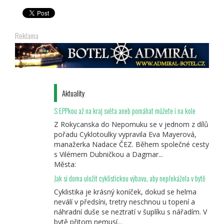
Reklama
Aktuality
S EPPkou až na kraj světa aneb pomáhat můžete i na kole
Z Rokycanska do Nepomuku se v jednom z dílů
pořadu Cyklotoulky vypravila Eva Mayerová,
manažerka Nadace ČEZ. Během společné cesty
s Vilémem Dubničkou a Dagmar...
Města:
Jak si doma uložit cyklistickou výbavu, aby nepřekážela v bytě
Cyklistika je krásný koníček, dokud se helma
neválí v předsíni, tretry neschnou u topení a
náhradní duše se neztratí v šuplíku s nářadím. V
bytě přitom nemusí...