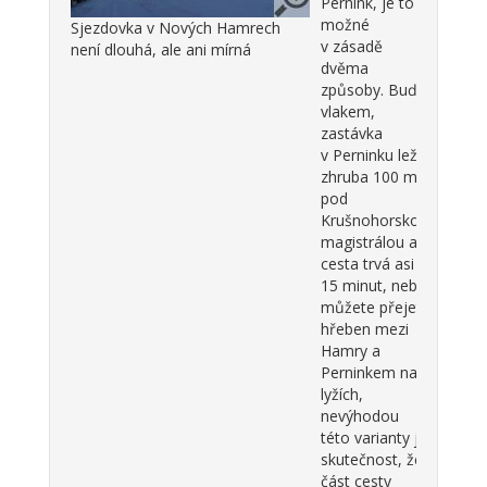
Pernink, je to
možné
Sjezdovka v Nových Hamrech
v zásadě
není dlouhá, ale ani mírná
dvěma
způsoby. Buď
vlakem,
zastávka
v Perninku leží
zhruba 100 m
pod
Krušnohorskou
magistrálou a
cesta trvá asi
15 minut, nebo
můžete přejet
hřeben mezi
Hamry a
Perninkem na
lyžích,
nevýhodou
této varianty je
skutečnost, že
část cesty