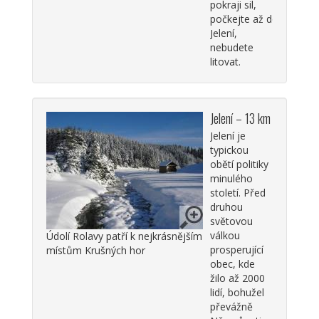
pokraji sil,
počkejte až do
Jelení,
nebudete
litovat.
Jelení – 13 km
Jelení je
typickou
obětí politiky
minulého
století. Před
druhou
světovou
válkou
Údolí Rolavy patří k nejkrásnějším
prosperující
místům Krušných hor
obec, kde
žilo až 2000
lidí, bohužel
převážně