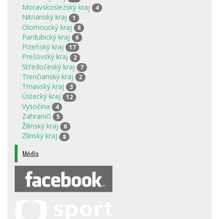
Moravskoslezský kraj
4
Nitrianský kraj
1
Olomoucký kraj
8
Pardubický kraj
6
Plzeňský kraj
17
Prešovský kraj
2
Středočeský kraj
7
Trenčianský kraj
2
Trnavský kraj
3
Ústecký kraj
12
Vysočina
4
Zahraničí
5
Žilinský kraj
6
Zlínský kraj
8
Média