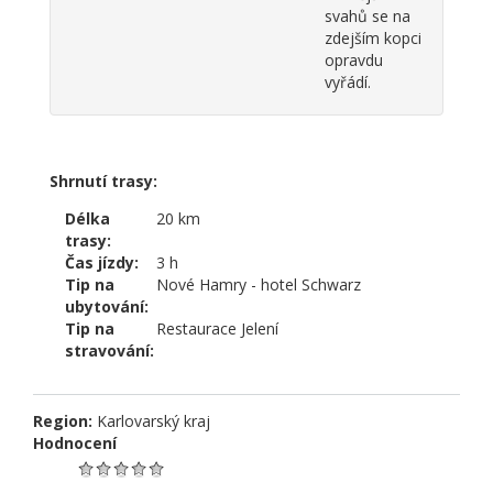
svahů se na
zdejším kopci
opravdu
vyřádí.
Shrnutí trasy:
Délka
20 km
trasy:
Čas jízdy:
3 h
Tip na
Nové Hamry - hotel Schwarz
ubytování:
Tip na
Restaurace Jelení
stravování:
Region:
Karlovarský kraj
Hodnocení