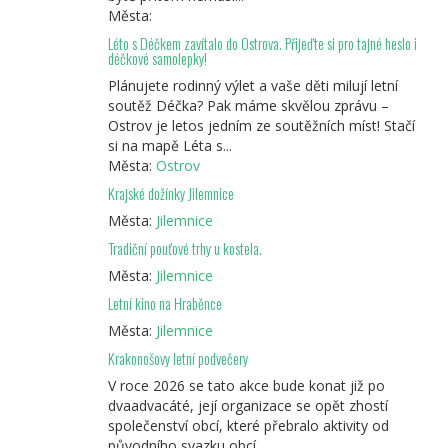
Města:
Léto s Déčkem zavítalo do Ostrova. Přijeďte si pro tajné heslo i
déčkové samolepky!
Plánujete rodinný výlet a vaše děti milují letní
soutěž Déčka? Pak máme skvělou zprávu –
Ostrov je letos jedním ze soutěžních míst! Stačí
si na mapě Léta s...
Města:
Ostrov
Krajské dožínky Jilemnice
Města:
Jilemnice
Tradiční pouťové trhy u kostela.
Města:
Jilemnice
Letní kino na Hraběnce
Města:
Jilemnice
Krakonošovy letní podvečery
V roce 2026 se tato akce bude konat již po
dvaadvacáté, její organizace se opět zhostí
společenství obcí, které přebralo aktivity od
původního svazku obcí.