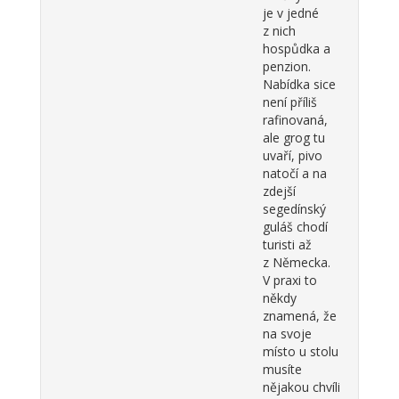
je v jedné
z nich
hospůdka a
penzion.
Nabídka sice
není příliš
rafinovaná,
ale grog tu
uvaří, pivo
natočí a na
zdejší
segedínský
guláš chodí
turisti až
z Německa.
V praxi to
někdy
znamená, že
na svoje
místo u stolu
musíte
nějakou chvíli