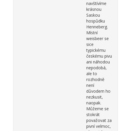
navštívíme
krásnou
Saskou
hospůdku
Henneberg.
Místní
weisbeer se
sice
typickému
českému pivu
ani náhodou
nepodobá,
ale to
rozhodně
není
důvodem ho
nezkusit,
naopak.
Můžeme se
stokrát
považovat za
pivní velmoc,