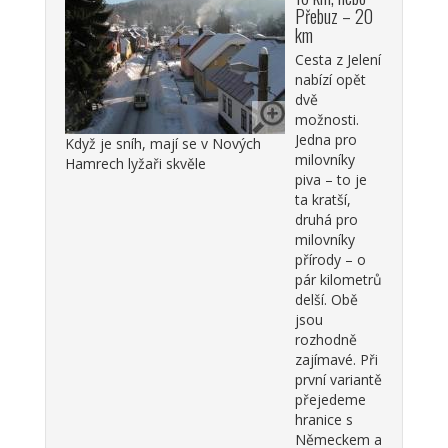
Přebuz – 20
km
Cesta z Jelení
nabízí opět
dvě
možnosti.
Jedna pro
Když je sníh, mají se v Nových
milovníky
Hamrech lyžaři skvěle
piva – to je
ta kratší,
druhá pro
milovníky
přírody – o
pár kilometrů
delší. Obě
jsou
rozhodně
zajímavé. Při
první variantě
přejedeme
hranice s
Německem a