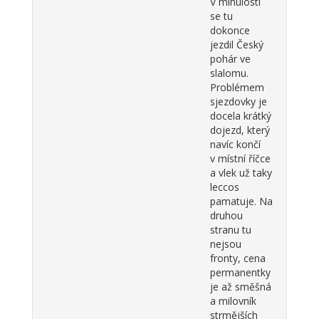
V minulosti
se tu
dokonce
jezdil Český
pohár ve
slalomu.
Problémem
sjezdovky je
docela krátký
dojezd, který
navíc končí
v místní říčce
a vlek už taky
leccos
pamatuje. Na
druhou
stranu tu
nejsou
fronty, cena
permanentky
je až směšná
a milovník
strmějších