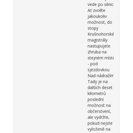
vede po silnici.
Ať zvolíte
jakoukoliv
možnost, do
stopy
Krušnohorské
magistrály
nastupujete
zhruba na
stejném místě
- pod
sjezdovkou
Nad nádražím.
Tady je na
dalších deset
kilometrů
poslední
možnost na
občerstvení,
ale vydržte,
pokud nejste
vyloženě na