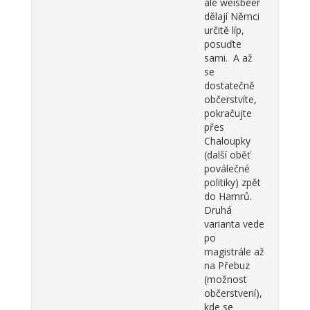
ale weisbeer
dělají Němci
určitě líp,
posuďte
sami. A až
se
dostatečně
občerstvíte,
pokračujte
přes
Chaloupky
(další oběť
poválečné
politiky) zpět
do Hamrů.
Druhá
varianta vede
po
magistrále až
na Přebuz
(možnost
občerstvení),
kde se