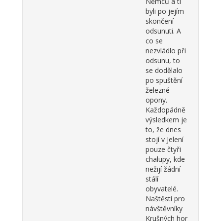
Němců a ti
byli po jejím
skončení
odsunuti. A
co se
nezvládlo při
odsunu, to
se dodělalo
po spuštění
železné
opony.
Každopádně
výsledkem je
to, že dnes
stojí v Jelení
pouze čtyři
chalupy, kde
nežijí žádní
stálí
obyvatelé.
Naštěstí pro
návštěvníky
Krušných hor