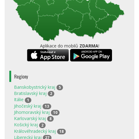
Aplikace do mobilů
ZDARMA
!
Regiony
Banskobystrický kraj
5
Bratislavský kraj
2
Itálie
1
Jihočeský kraj
13
Jihomoravský kraj
10
Karlovarský kraj
8
Košický kraj
2
Královéhradecký kraj
18
Liberecký kraj
27