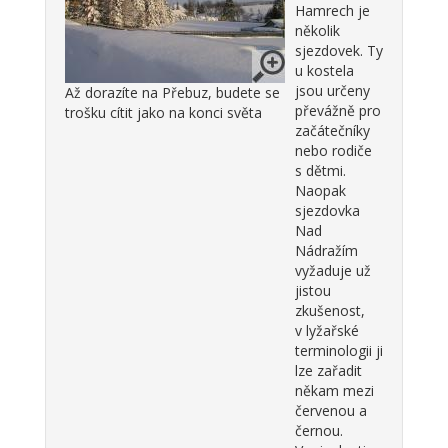
Hamrech je
několik
sjezdovek. Ty
u kostela
jsou určeny
Až dorazíte na Přebuz, budete se
převážně pro
trošku cítit jako na konci světa
začátečníky
nebo rodiče
s dětmi.
Naopak
sjezdovka
Nad
Nádražím
vyžaduje už
jistou
zkušenost,
v lyžařské
terminologii ji
lze zařadit
někam mezi
červenou a
černou.