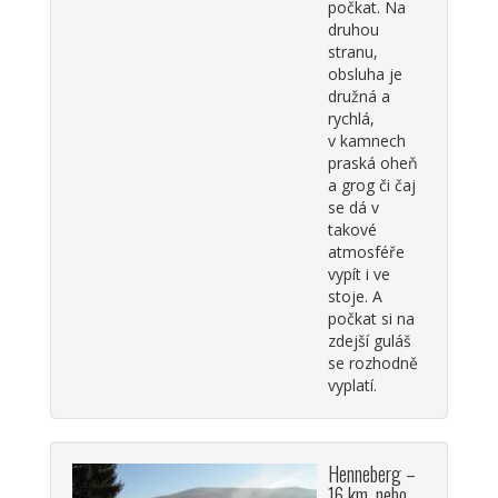
počkat. Na
druhou
stranu,
obsluha je
družná a
rychlá,
v kamnech
praská oheň
a grog či čaj
se dá v
takové
atmosféře
vypít i ve
stoje. A
počkat si na
zdejší guláš
se rozhodně
vyplatí.
Henneberg –
16 km, nebo