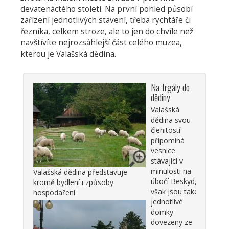
devatenáctého století. Na první pohled působí
zařízení jednotlivých stavení, třeba rychtáře či
řezníka, celkem stroze, ale to jen do chvíle než
navštívíte nejrozsáhlejší část celého muzea,
kterou je Valašská dědina.
Na frgály do
dědiny
Valašská
dědina svou
členitostí
připomíná
vesnice
stávající v
minulosti na
Valašská dědina představuje
úbočí Beskyd,
kromě bydlení i způsoby
však jsou také
hospodaření
jednotlivé
domky
dovezeny ze