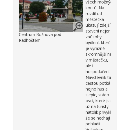
všech možných
koutů. Na
rozdíl od
městečka
ukazují zdejší
stavení nejen
Centrum Rožnova pod
způsoby
Radhoštěm
bydlení, které
je výrazně
skromnější než
v městečku,
ale i
hospodaření.
Návštěvník tak
cestou potká
hejno hus a
slepic, stádo
ovcí, které jsou
už na turisty
natolik přivyklé,
že se nechají i
pohladit.
Vrcholem