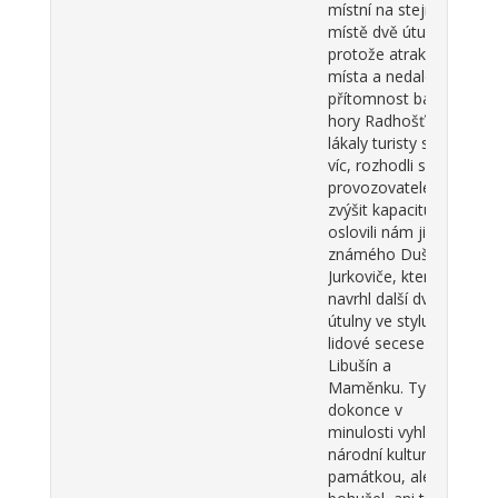
místní na stejném
místě dvě útulny, a
protože atraktivita
místa a nedaleká
přítomnost bájné
hory Radhošť
lákaly turisty stále
víc, rozhodli se
provozovatelé
zvýšit kapacitu a
oslovili nám již
známého Dušana
Jurkoviče, který
navrhl další dvě
útulny ve stylu
lidové secese –
Libušín a
Maměnku. Ty byly
dokonce v
minulosti vyhlášeny
národní kulturní
památkou, ale