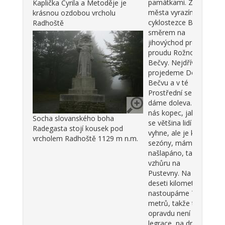
památkami. Z
Kaplička Cyrila a Metoděje je
města vyrazíme po
krásnou ozdobou vrcholu
cyklostezce Bečva
Radhoště
směrem na
jihovýchod proti
proudu Rožnovské
Bečvy. Nejdříve
projedeme Dolní
Bečvu a v té
Prostřední se
dáme doleva. Čeká
nás kopec, jakým
Socha slovanského boha
se většina lidí raději
Radegasta stojí kousek pod
vyhne, ale je konec
vrcholem Radhoště 1129 m n.m.
sezóny, máme
našlapáno, takže
vzhůru na
Pustevny. Na
deseti kilometrech
nastoupáme 700
metrů, takže to
opravdu není úplná
legrace, na druhou