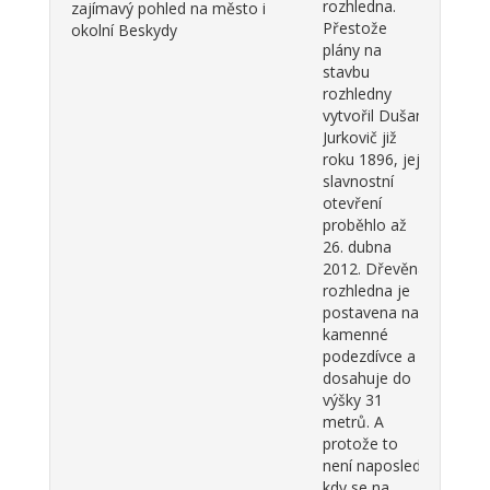
rozhledna.
zajímavý pohled na město i
Přestože
okolní Beskydy
plány na
stavbu
rozhledny
vytvořil Dušan
Jurkovič již
roku 1896, její
slavnostní
otevření
proběhlo až
26. dubna
2012. Dřevěná
rozhledna je
postavena na
kamenné
podezdívce a
dosahuje do
výšky 31
metrů. A
protože to
není naposled,
kdy se na