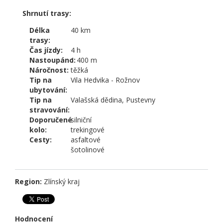
Shrnutí trasy:
Délka
40 km
trasy:
Čas jízdy:
4 h
Nastoupáno:
1 400 m
Náročnost:
těžká
Tip na
Vila Hedvika - Rožnov
ubytování:
Tip na
Valašská dědina, Pustevny
stravování:
Doporučené
silniční
kolo:
trekingové
Cesty:
asfaltové
šotolinové
Region:
Zlínský kraj
Hodnocení