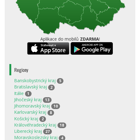
Aplikace do mobilů
ZDARMA
!
Regiony
Banskobystrický kraj
5
Bratislavský kraj
2
Itálie
1
Jihočeský kraj
13
Jihomoravský kraj
10
Karlovarský kraj
8
Košický kraj
2
Královéhradecký kraj
18
Liberecký kraj
27
Moravskoslezský kraj
4