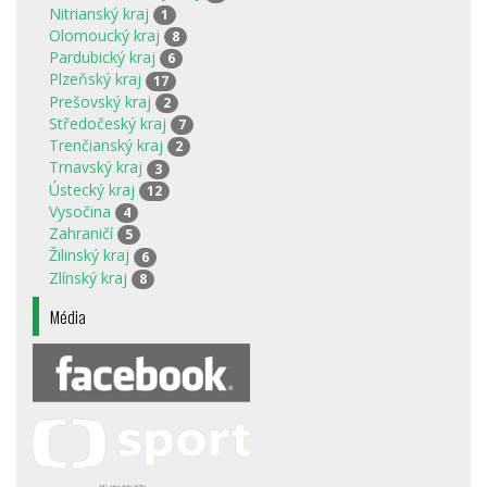
Nitrianský kraj
1
Olomoucký kraj
8
Pardubický kraj
6
Plzeňský kraj
17
Prešovský kraj
2
Středočeský kraj
7
Trenčianský kraj
2
Trnavský kraj
3
Ústecký kraj
12
Vysočina
4
Zahraničí
5
Žilinský kraj
6
Zlínský kraj
8
Média