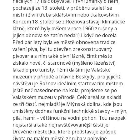
necelých 17 tisíc obyvatel. První zmínky o něm
pocházejí ze 13. století, v průběhu staletí se
místní živili třeba sklářstvím nebo tkalcovstvím.
Koncem 18. století se z Rožnova stávají klimatické
lázně, které byly ovšem v roce 1960 zrušeny a
jejich obnova se zatím nedaří, i když ne docela.
Před pár lety byla ve městě obnovena tradice
vaření piva, byl tu otevřen zrekonstruovaný
pivovar a s ním také pivní lázně, čímž město
získalo nové, či staronové (myšleno lázeňství)
lákadlo pro turisty. Těmi dalšími je Valašské
muzeum v přírodě a hlavně Beskydy, pro jejichž
návštěvu je Rožnov ideálním startovacím místem.
Ještě než nasedneme na kola, projdeme se po
Valašském muzeu v přírodě. Celý areál se skládá
ze tří částí, nejmladší je Mlýnská dolina, kde jsou
umístěny dodnes funkční technické stavby – mlýn,
pila, hamr – většinou na vodní pohon. Tou naopak
nejstarší a také nejnavštěvovanější částí je
Dřevěné městečko, které představuje způsob
života na malém městě zhruba v polovině