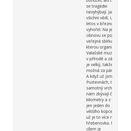
bohužel, ani těm
se tragédie
nevyhýbají. Jak asi
všichni vědí, Libušín
letos v březnu
vyhořel. Na jeho
obnovu se pořádá
veřejná sbírka,
kterou organizuje
Valašské muzeum
v přírodě a zájem
je velký, takže
možná za pár let ...
A když už jsme na
Pustevnách, tak na
samotný vrchol
nám zbývají čtyři
kilometry a z toho
jen jeden do
většího kopce, pak
už je to více méně
hřebenovka. Naším
cílem je