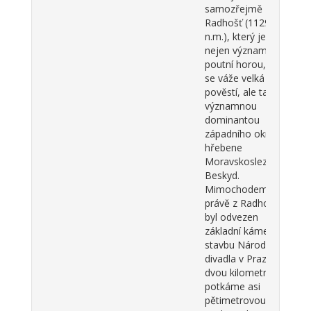
samozřejmě
Radhošť (1129 m
n.m.), který je
nejen významnou
poutní horou, k níž
se váže velká řada
pověstí, ale také
významnou
dominantou
západního okraje
hřebene
Moravskoslezských
Beskyd.
Mimochodem
právě z Radhoště
byl odvezen
základní kámen na
stavbu Národního
divadla v Praze. Po
dvou kilometrech
potkáme asi
pětimetrovou