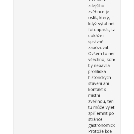
zdejšího
zvěřince je
oslík, který,
když vytáhnete
fotoaparát, tak
dokáže i
správně
zapózovat.
Ovšem to není
všechno, koho
by nebavila
prohlídka
historických
stavení ani
kontakt s
místní
zvěřinou, ten si
tu může výlet
zpříjemnit po
stránce
gastronomické.
Protože kde