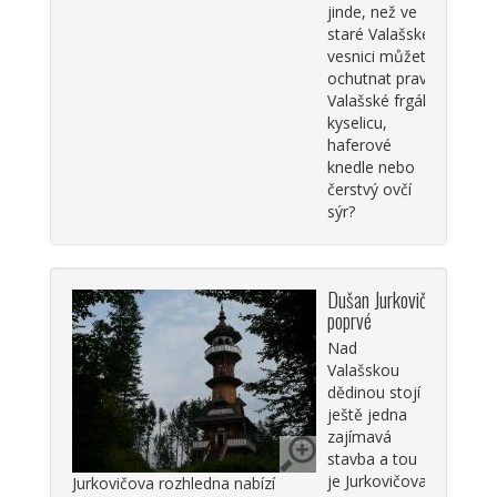
jinde, než ve
staré Valašské
vesnici můžete
ochutnat pravé
Valašské frgály,
kyselicu,
haferové
knedle nebo
čerstvý ovčí
sýr?
Dušan Jurkovič
poprvé
Nad
Valašskou
dědinou stojí
ještě jedna
zajímavá
stavba a tou
je Jurkovičova
Jurkovičova rozhledna nabízí