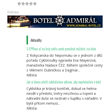
Reklama
Aktuality
S EPPkou až na kraj světa aneb pomáhat můžete i na kole
Z Rokycanska do Nepomuku se v jednom z dílů
pořadu Cyklotoulky vypravila Eva Mayerová,
manažerka Nadace ČEZ. Během společné cesty
s Vilémem Dubničkou a Dagmar...
Města:
Jak si doma uložit cyklistickou výbavu, aby nepřekážela v bytě
Cyklistika je krásný koníček, dokud se helma
neválí v předsíni, tretry neschnou u topení a
náhradní duše se neztratí v šuplíku s nářadím. V
bytě přitom nemusí...
Města: