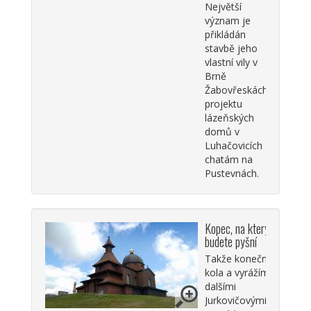
Největší
význam je
přikládán
stavbě jeho
vlastní vily v
Brně
Žabovřeskách,
projektu
lázeňských
domů v
Luhačovicích a
chatám na
Pustevnách.
Kopec, na který
budete pyšní
Takže konečně na
kola a vyrážíme za
dalšími
Jurkovičovými