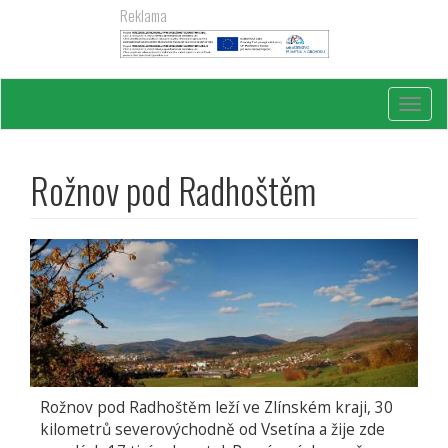
Přejít
Reklama
k
hlavnímu
obsahu
Toggl
navig
Rožnov pod Radhoštěm
Rožnov pod Radhoštěm leží ve Zlínském kraji, 30
kilometrů severovýchodně od Vsetína a žije zde