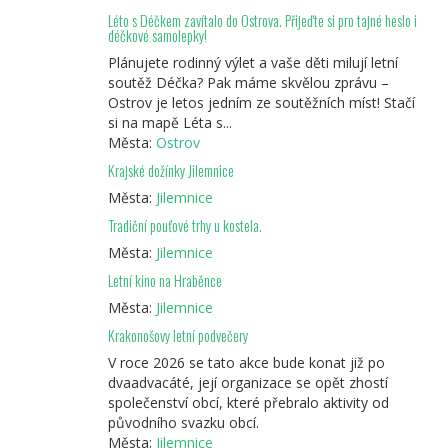
Léto s Déčkem zavítalo do Ostrova. Přijeďte si pro tajné heslo i
déčkové samolepky!
Plánujete rodinný výlet a vaše děti milují letní
soutěž Déčka? Pak máme skvělou zprávu –
Ostrov je letos jedním ze soutěžních míst! Stačí
si na mapě Léta s...
Města:
Ostrov
Krajské dožínky Jilemnice
Města:
Jilemnice
Tradiční pouťové trhy u kostela.
Města:
Jilemnice
Letní kino na Hraběnce
Města:
Jilemnice
Krakonošovy letní podvečery
V roce 2026 se tato akce bude konat již po
dvaadvacáté, její organizace se opět zhostí
společenství obcí, které přebralo aktivity od
původního svazku obcí.
Města:
Jilemnice