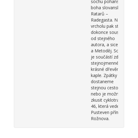
sochu pohanského
boha slovanských
Ratarů –
Radegasta. Na
vrcholu pak stojí
dokonce sousoší
od stejného
autora, a sice Cyril
a Metoděj. Sousoší
je součástí zdejší
stejnojmenné
krásné dřevěné
kaple. Zpátky se
dostaneme
stejnou cestou,
nebo je možné
zkusit cyklotrasu
46, která vede z
Pusteven přímo do
Rožnova.