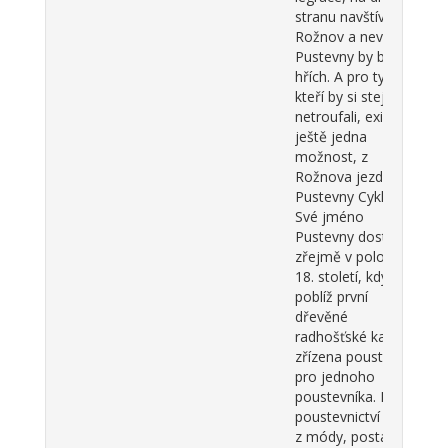
stranu navštívit
Rožnov a nevidět
Pustevny by byl
hřích. A pro ty,
kteří by si stejně
netroufali, existuje
ještě jedna
možnost, z
Rožnova jezdí na
Pustevny Cyklobus.
Své jméno
Pustevny dostaly
zřejmě v polovině
18. století, kdy byla
poblíž první
dřevěné
radhošťské kaple
zřízena poustevna
pro jednoho
poustevníka. Když
poustevnictví vyšlo
z módy, postavili