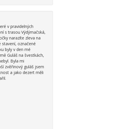
eré v pravidelných
žení s trasou Výdýmačská,
čky narazíte zleva na
é stavení, označené
tku byly v den mé
ejmě Guláš na švestkách,
ebyl. Byla mi
pší zvěřinový guláš jsem
cnost a jako dezert měli
řil.