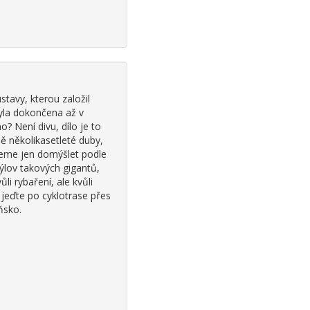
tavy, kterou založil
byla dokončena až v
ho? Není divu, dílo je to
ě několikasetleté duby,
ůžeme jen domýšlet podle
výlov takových gigantů,
ůli rybaření, ale kvůli
ž jeďte po cyklotrase přes
ňsko.