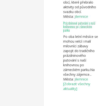
obcí, které přebralo
aktivity od původního
svazku obcí.
Města:
Jilemnice
Prázdninové putování s naší
knihovnou po zámeckém
parku
Po oba letní měsíce se
mohou velcí i malí
milovníci zábavy
zapojit do tradičního
prázdninového
putování s naší
knihovnou po
zámeckém parku.Na
všechny zájemce...
Města:
Jilemnice
[Zobrazit všechny
aktuality]