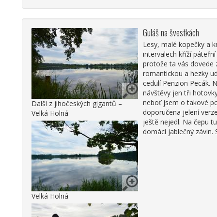
Guláš na švestkách
Lesy, malé kopečky a k
intervalech kříží páteř
protože ta vás dovede 
romantickou a hezky ud
cedulí Penzion Pecák. N
návštěvy jen tři hotovk
neboť jsem o takové pot
Další z jihočeských gigantů –
doporučena jelení verze
Velká Holná
ještě nejedl. Na čepu t
domácí jablečný závin. 
Velká Holná