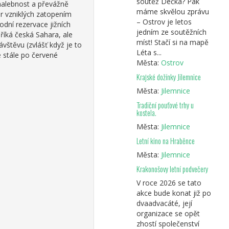
soutěž Déčka? Pak
malebnost a převážně
máme skvělou zprávu
er vzniklých zatopením
– Ostrov je letos
odní rezervace jižních
jedním ze soutěžních
říká česká Sahara, ale
míst! Stačí si na mapě
vštěvu (zvlášť když je to
Léta s...
e stále po červené
Města:
Ostrov
Krajské dožínky Jilemnice
Města:
Jilemnice
Tradiční pouťové trhy u
kostela.
Města:
Jilemnice
Letní kino na Hraběnce
Města:
Jilemnice
Krakonošovy letní podvečery
V roce 2026 se tato
akce bude konat již po
dvaadvacáté, její
organizace se opět
zhostí společenství