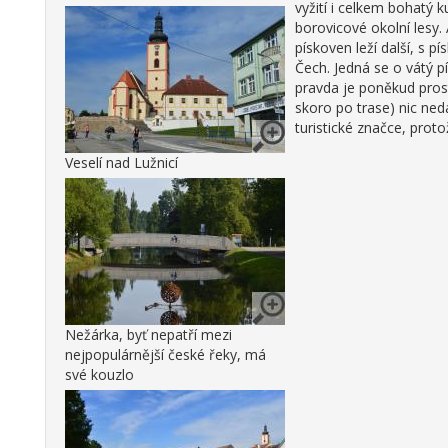
vyžití i celkem bohatý
borovicové okolní lesy.
pískoven leží další, s p
Čech. Jedná se o vátý p
pravda je poněkud prost
skoro po trase) nic ned
turistické značce, prot
Veselí nad Lužnicí
Nežárka, byť nepatří mezi
nejpopulárnější české řeky, má
své kouzlo