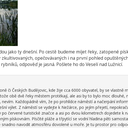
dou jako ty dnešní. Po cestě budeme míjet řeky, zatopené pís
 zkultivovaných, opečovávaných i na první pohled opuštěných 
rybníků, odpověď je jasná. Pošlete ho do Veselí nad Lužnicí.
ně či Českých Budějovic, kde žije cca 6000 obyvatel, by se vlastně 
otože obě dvě řeky městem protékají, ale asi by to bylo moc dlouhé, 
, nevím. Každopádně vím, že po prohlídce náměstí a načerpání inform
ní výlet. Z náměstí se vydejte k Nežárce, po jejím přejetí, nepokračuj
y po červené turistické značce a asi po dvou kilometrech dojedete k
eným pískovnám. Písčité pláže a třpytící se vodní hladina pěti samosta
 snadno navodit atmosféru dovolené u moře. Je tu prostor pro odpoč