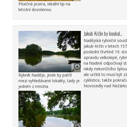
Písečná jezera, ideální tip na
letošní dovolenou
Jakub Krčín by koukal…
Nadějská rybniční soust
Jakub Krčín v letech 15
poslední čtvrtině 19. sto
opravdu velkolepé, ryb
na hladině odpočívají 
nikdy nekončícího šplou
ale určitě to musí být zá
Rybník Naděje, jinde by patřil
cyklistice, takže pokrač
mezi vyhledávané lokality, tady je
Novosedly nad Nežárko
jedním z mnoha