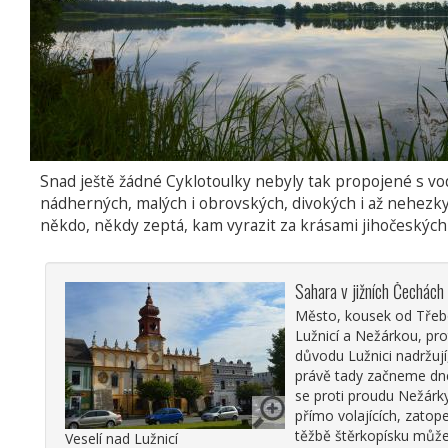
Snad ještě žádné Cyklotoulky nebyly tak propojené s vo
nádherných, malých i obrovských, divokých i až nehezky
někdo, někdy zeptá, kam vyrazit za krásami jihočeských 
Sahara v jižních Čechách
Město, kousek od Třebo
Lužnicí a Nežárkou, pr
důvodu Lužnici nadržují
právě tady začneme dneš
se proti proudu Nežárk
přímo volajících, zatop
těžbě štěrkopísku může
Veselí nad Lužnicí