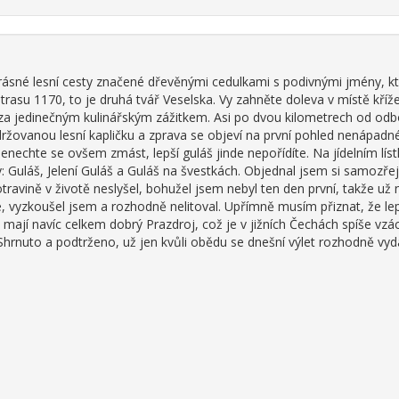
rásné lesní cesty značené dřevěnými cedulkami s podivnými jmény, kt
ní trasu 1170, to je druhá tvář Veselska. Vy zahněte doleva v místě kří
za jedinečným kulinářským zážitkem. Asi po dvou kilometrech od odbo
ržovanou lesní kapličku a zprava se objeví na první pohled nenápadn
enechte se ovšem zmást, lepší guláš jinde nepořídíte. Na jídelním lís
y: Guláš, Jelení Guláš a Guláš na švestkách. Objednal jsem si samozř
ravině v životě neslyšel, bohužel jsem nebyl ten den první, takže už n
, vyzkoušel jsem a rozhodně nelitoval. Upřímně musím přiznat, že le
u mají navíc celkem dobrý Prazdroj, což je v jižních Čechách spíše vzá
Shrnuto a podtrženo, už jen kvůli obědu se dnešní výlet rozhodně vyda