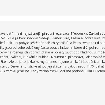
ava patří mezi nejvzácnější přírodní rezervace Třeboňska. Základ sous
77–1579 a již tvoří rybníky Naděje, Skutek, Víra, Láska a Dobrá vůle, 
letí. Pak k ní přibylo ještě pár dalších rybníčků. A že to trvalo tak dlou
níky jsou od sebe odděleny často pouze hrázemi, které drží pohromad
stovky nejrůznějších vodních ptáků a bohatý život pod hladinou si m
chání, kvákání, kuňkání a bublání. Neumím si představit, jak probíhá 
žitek. Ale ať je to jakkoliv, my tu dnes nejsme ani kvůli koupání, ani kv
ujte po červené turistické až po její zkřížení s cyklotrasou 1170, dál u
u k zámku Jemčina. Tady začíná trošku odlišná podoba CHKO Třebo