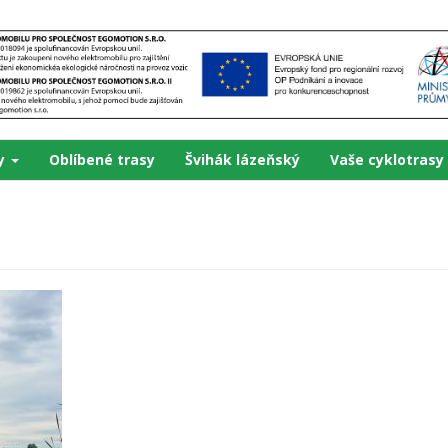
ky
Oblíbené trasy
Švihák lázeňský
Vaše cyklotrasy