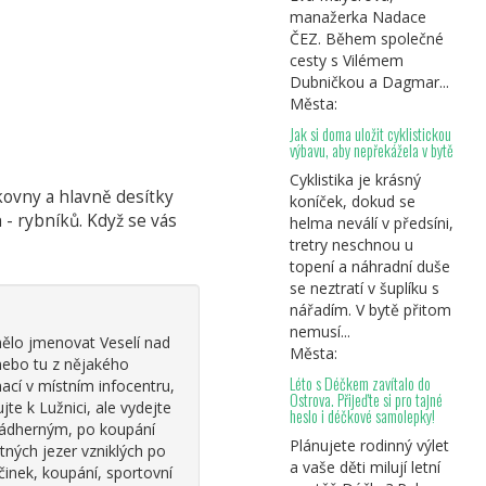
manažerka Nadace
ČEZ. Během společné
cesty s Vilémem
Dubničkou a Dagmar...
Města:
Jak si doma uložit cyklistickou
výbavu, aby nepřekážela v bytě
Cyklistika je krásný
kovny a hlavně desítky
koníček, dokud se
- rybníků. Když se vás
helma neválí v předsíni,
tretry neschnou u
topení a náhradní duše
se neztratí v šuplíku s
nářadím. V bytě přitom
nemusí...
mělo jmenovat Veselí nad
Města:
nebo tu z nějakého
Léto s Déčkem zavítalo do
ací v místním infocentru,
Ostrova. Přijeďte si pro tajné
te k Lužnici, ale vydejte
heslo i déčkové samolepky!
 nádherným, po koupání
Plánujete rodinný výlet
tných jezer vzniklých po
a vaše děti milují letní
inek, koupání, sportovní