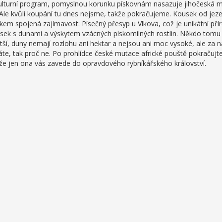
 kulturní program, pomyslnou korunku pískovnám nasazuje jihočeská 
 Ale kvůli koupání tu dnes nejsme, takže pokračujeme. Kousek od jez
ískem spojená zajímavost: Písečný přesyp u Vlkova, což je unikátní přír
ísek s dunami a výskytem vzácných pískomilných rostlin. Někdo tomu 
ší, duny nemají rozlohu ani hektar a nejsou ani moc vysoké, ale za ná
áte, tak proč ne. Po prohlídce české mutace africké pouště pokračujt
ože jen ona vás zavede do opravdového rybníkářského království.