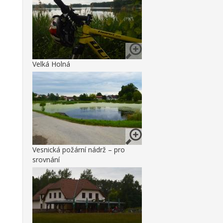
Velká Holná
Vesnická požární nádrž – pro
srovnání