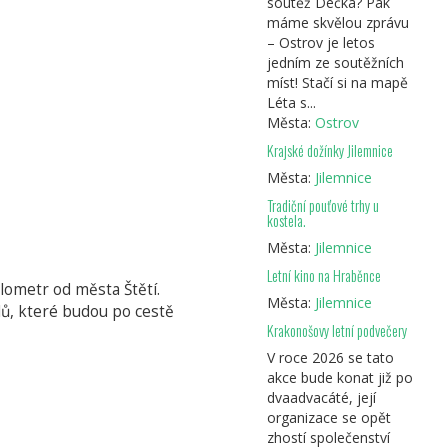
soutěž Déčka? Pak
máme skvělou zprávu
– Ostrov je letos
jedním ze soutěžních
míst! Stačí si na mapě
Léta s...
Města:
Ostrov
Krajské dožínky Jilemnice
Města:
Jilemnice
Tradiční pouťové trhy u
kostela.
Města:
Jilemnice
Letní kino na Hraběnce
lometr od města Štětí.
Města:
Jilemnice
olů, které budou po cestě
Krakonošovy letní podvečery
V roce 2026 se tato
akce bude konat již po
dvaadvacáté, její
organizace se opět
zhostí společenství