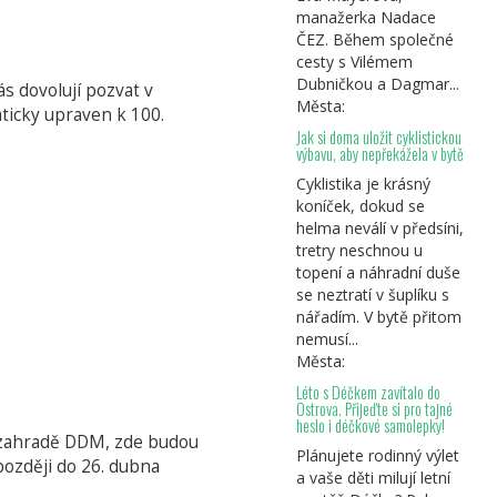
manažerka Nadace
ČEZ. Během společné
cesty s Vilémem
Dubničkou a Dagmar...
ás dovolují pozvat v
Města:
aticky upraven k 100.
Jak si doma uložit cyklistickou
výbavu, aby nepřekážela v bytě
Cyklistika je krásný
koníček, dokud se
helma neválí v předsíni,
tretry neschnou u
topení a náhradní duše
se neztratí v šuplíku s
nářadím. V bytě přitom
nemusí...
Města:
Léto s Déčkem zavítalo do
Ostrova. Přijeďte si pro tajné
heslo i déčkové samolepky!
 v zahradě DDM, zde budou
Plánujete rodinný výlet
později do 26. dubna
a vaše děti milují letní