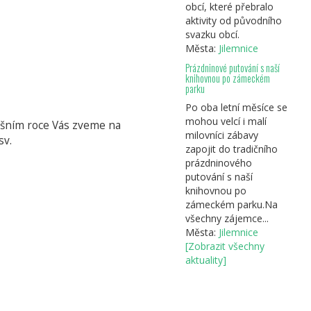
obcí, které přebralo
aktivity od původního
svazku obcí.
Města:
Jilemnice
Prázdninové putování s naší
knihovnou po zámeckém
parku
Po oba letní měsíce se
mohou velcí i malí
tošním roce Vás zveme na
milovníci zábavy
sv.
zapojit do tradičního
prázdninového
putování s naší
knihovnou po
zámeckém parku.Na
všechny zájemce...
Města:
Jilemnice
[Zobrazit všechny
aktuality]