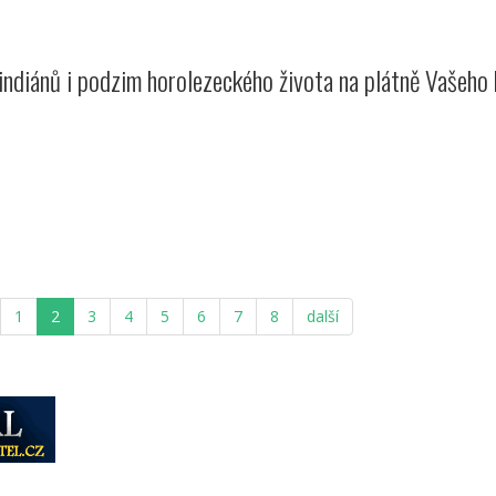
ndiánů i podzim horolezeckého života na plátně Vašeho 
1
2
3
4
5
6
7
8
další