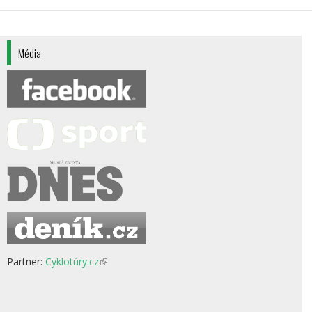
Média
Partner:
Cyklotúry.cz
(odkaz
je
externí)