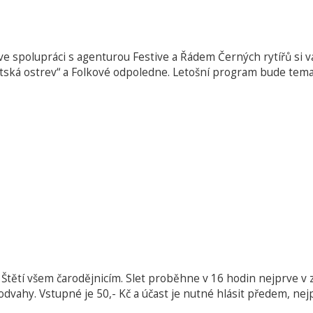
 ve spolupráci s agenturou Festive a Řádem Černých rytířů si v
Štětská ostrev“ a Folkové odpoledne. Letošní program bude tem
ve Štětí všem čarodějnicím. Slet proběhne v 16 hodin nejprve
odvahy. Vstupné je 50,- Kč a účast je nutné hlásit předem, nej