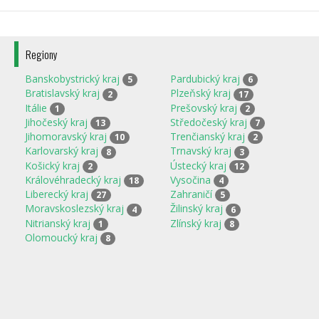
Regiony
Banskobystrický kraj
Pardubický kraj
5
6
Bratislavský kraj
Plzeňský kraj
2
17
Itálie
Prešovský kraj
1
2
Jihočeský kraj
Středočeský kraj
13
7
Jihomoravský kraj
Trenčianský kraj
10
2
Karlovarský kraj
Trnavský kraj
8
3
Košický kraj
Ústecký kraj
2
12
Královéhradecký kraj
Vysočina
18
4
Liberecký kraj
Zahraničí
27
5
Moravskoslezský kraj
Žilinský kraj
4
6
Nitrianský kraj
Zlínský kraj
1
8
Olomoucký kraj
8