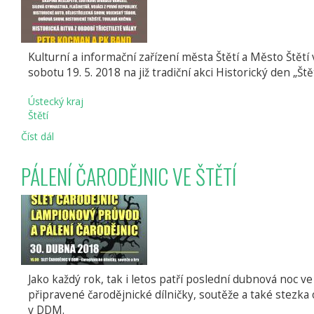
Kulturní a informační zařízení města Štětí a Město Štětí
sobotu 19. 5. 2018 na již tradiční akci Historický den „
Ústecký kraj
Štětí
Číst dál
XI.
HISTORICKÝ
DEN
PÁLENÍ ČARODĚJNIC VE ŠTĚTÍ
"ŠTĚTSKÁ
OSTREV"
A
FOLKOVÉ
ODPOLEDNE
VE
ŠTĚTÍ
Jako každý rok, tak i letos patří poslední dubnová noc 
připravené čarodějnické dílničky, soutěže a také stezka 
v DDM.