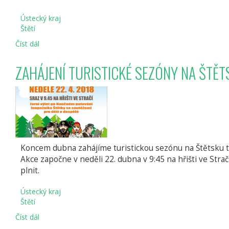
Ústecký kraj
Štětí
Číst dál
PÁLENÍ
ČARODĚJNIC
VE
ZAHÁJENÍ TURISTICKÉ SEZÓNY NA ŠTĚ
ŠTĚTÍ
Koncem dubna zahájíme turistickou sezónu na Štětsku tra
Akce započne v neděli 22. dubna v 9:45 na hřišti ve Strač
plnit.
Ústecký kraj
Štětí
Číst dál
ZAHÁJENÍ
TURISTICKÉ