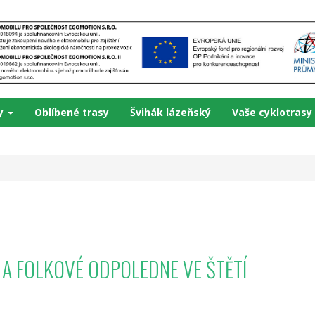
ky
Oblíbené trasy
Švihák lázeňský
Vaše cyklotrasy
" A FOLKOVÉ ODPOLEDNE VE ŠTĚTÍ