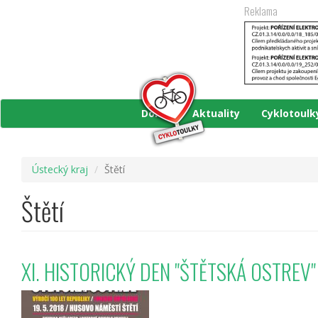
Přejít
Reklama
k
hlavnímu
obsahu
Domů
Aktuality
Cyklotoul
Ústecký kraj
Štětí
Štětí
XI. HISTORICKÝ DEN "ŠTĚTSKÁ OSTREV