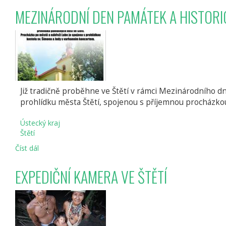
SEZÓNY
MEZINÁRODNÍ DEN PAMÁTEK A HISTORIC
NA
ŠTĚTSKU
Již tradičně proběhne ve Štětí v rámci Mezinárodního d
prohlídku města Štětí, spojenou s příjemnou procházkou
Ústecký kraj
Štětí
Číst dál
MEZINÁRODNÍ
DEN
PAMÁTEK
EXPEDIČNÍ KAMERA VE ŠTĚTÍ
A
HISTORICKÝCH
SÍDEL
VE
ŠTĚTÍ