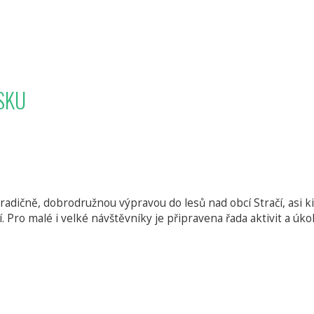
TSKU
dičně, dobrodružnou výpravou do lesů nad obcí Stračí, asi ki
í. Pro malé i velké návštěvníky je připravena řada aktivit a úk