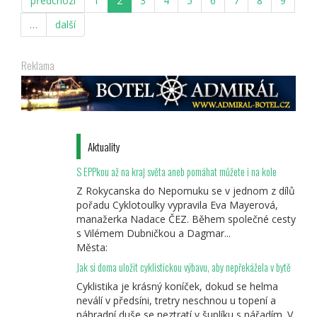
předchozí
1
2
3
4
5
6
7
8
9
…
další
Reklama
Aktuality
S EPPkou až na kraj světa aneb pomáhat můžete i na kole
Z Rokycanska do Nepomuku se v jednom z dílů
pořadu Cyklotoulky vypravila Eva Mayerová,
manažerka Nadace ČEZ. Během společné cesty
s Vilémem Dubničkou a Dagmar...
Města:
Jak si doma uložit cyklistickou výbavu, aby nepřekážela v bytě
Cyklistika je krásný koníček, dokud se helma
neválí v předsíni, tretry neschnou u topení a
náhradní duše se neztratí v šuplíku s nářadím. V