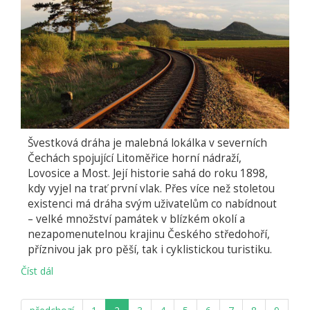
Švestková dráha je malebná lokálka v severních
Čechách spojující Litoměřice horní nádraží,
Lovosice a Most. Její historie sahá do roku 1898,
kdy vyjel na trať první vlak. Přes více než stoletou
existenci má dráha svým uživatelům co nabídnout
– velké množství památek v blízkém okolí a
nezapomenutelnou krajinu Českého středohoří,
příznivou jak pro pěší, tak i cyklistickou turistiku.
Číst dál
Švestková
dráha