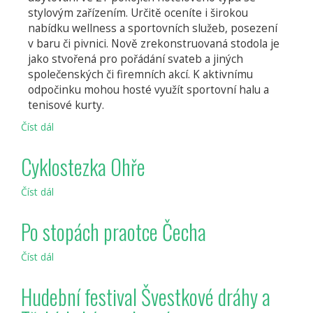
stylovým zařízením. Určitě oceníte i širokou
nabídku wellness a sportovních služeb, posezení
v baru či pivnici. Nově zrekonstruovaná stodola je
jako stvořená pro pořádání svateb a jiných
společenských či firemních akcí. K aktivnímu
odpočinku mohou hosté využít sportovní halu a
tenisové kurty.
Číst dál
Hotel
Amálka
u
Cyklostezka Ohře
Řípu
Číst dál
Cyklostezka
Ohře
Po stopách praotce Čecha
Číst dál
Po
stopách
praotce
Hudební festival Švestkové dráhy a
Čecha