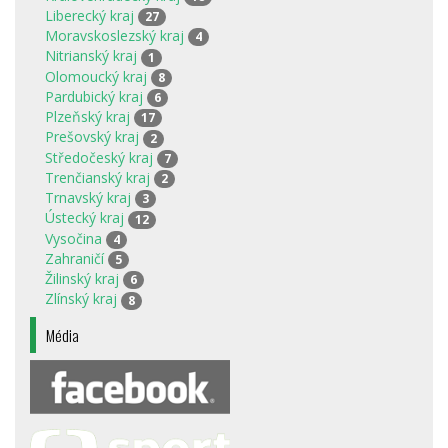
Liberecký kraj
27
Moravskoslezský kraj
4
Nitrianský kraj
1
Olomoucký kraj
8
Pardubický kraj
6
Plzeňský kraj
17
Prešovský kraj
2
Středočeský kraj
7
Trenčianský kraj
2
Trnavský kraj
3
Ústecký kraj
12
Vysočina
4
Zahraničí
5
Žilinský kraj
6
Zlínský kraj
8
Média