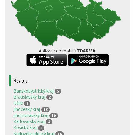
Aplikace do mobilů
ZDARMA
!
Regiony
Banskobystrický kraj
5
Bratislavský kraj
2
Itálie
1
Jihočeský kraj
13
Jihomoravský kraj
10
Karlovarský kraj
8
Košický kraj
2
Královéhradecký kraj
18