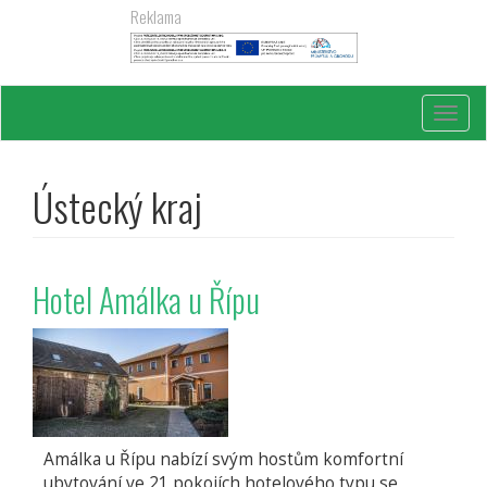
Přejít
Reklama
k
hlavnímu
obsahu
Toggl
navig
Ústecký kraj
Hotel Amálka u Řípu
Amálka u Řípu nabízí svým hostům komfortní
ubytování ve 21 pokojích hotelového typu se