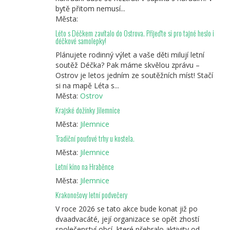
bytě přitom nemusí...
Města:
Léto s Déčkem zavítalo do Ostrova. Přijeďte si pro tajné heslo i
déčkové samolepky!
Plánujete rodinný výlet a vaše děti milují letní
soutěž Déčka? Pak máme skvělou zprávu –
Ostrov je letos jedním ze soutěžních míst! Stačí
si na mapě Léta s...
Města:
Ostrov
Krajské dožínky Jilemnice
Města:
Jilemnice
Tradiční pouťové trhy u kostela.
Města:
Jilemnice
Letní kino na Hraběnce
Města:
Jilemnice
Krakonošovy letní podvečery
V roce 2026 se tato akce bude konat již po
dvaadvacáté, její organizace se opět zhostí
společenství obcí, které přebralo aktivity od