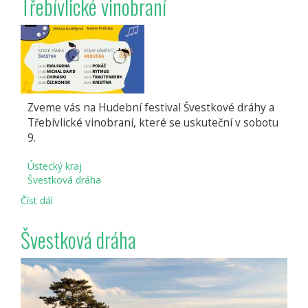
Třebívlické vinobraní
Zveme vás na Hudební festival Švestkové dráhy a
Třebívlické vinobraní, které se uskuteční v sobotu
9.
Ústecký kraj
Švestková dráha
Číst dál
Hudební
festival
Švestkové
Švestková dráha
dráhy
a
Třebívlické
vinobraní