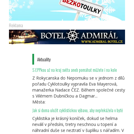
Reklama
Aktuality
S EPPkou až na kraj světa aneb pomáhat můžete i na kole
Z Rokycanska do Nepomuku se v jednom z dílů
pořadu Cyklotoulky vypravila Eva Mayerová,
manažerka Nadace ČEZ. Během společné cesty
s Vilémem Dubničkou a Dagmar...
Města:
Jak si doma uložit cyklistickou výbavu, aby nepřekážela v bytě
Cyklistika je krásný koníček, dokud se helma
neválí v předsíni, tretry neschnou u topení a
náhradní duše se neztratí v šuplíku s nářadím. V