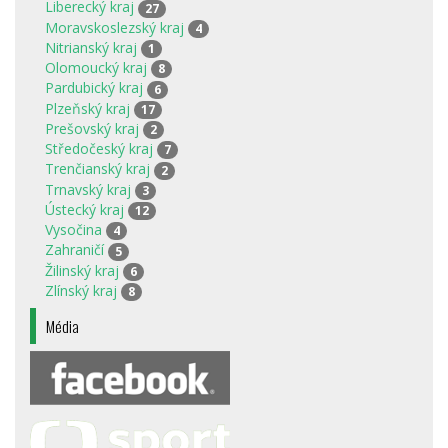
Liberecký kraj
27
Moravskoslezský kraj
4
Nitrianský kraj
1
Olomoucký kraj
8
Pardubický kraj
6
Plzeňský kraj
17
Prešovský kraj
2
Středočeský kraj
7
Trenčianský kraj
2
Trnavský kraj
3
Ústecký kraj
12
Vysočina
4
Zahraničí
5
Žilinský kraj
6
Zlínský kraj
8
Média