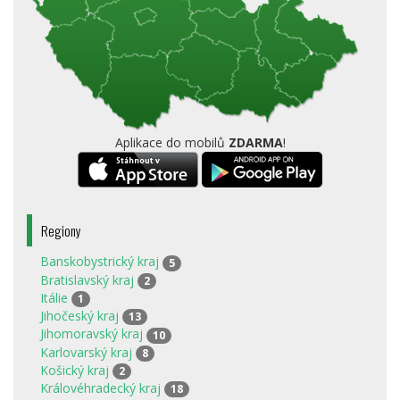
Aplikace do mobilů
ZDARMA
!
Regiony
Banskobystrický kraj
5
Bratislavský kraj
2
Itálie
1
Jihočeský kraj
13
Jihomoravský kraj
10
Karlovarský kraj
8
Košický kraj
2
Královéhradecký kraj
18