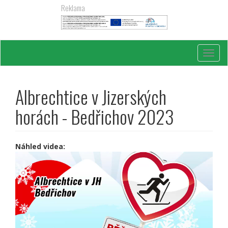
Přejít
Reklama
k
hlavnímu
obsahu
Toggl
navig
Albrechtice v Jizerských
horách - Bedřichov 2023
Náhled videa: