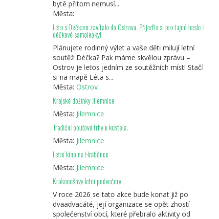
bytě přitom nemusí...
Města:
Léto s Déčkem zavítalo do Ostrova. Přijeďte si pro tajné heslo i
déčkové samolepky!
Plánujete rodinný výlet a vaše děti milují letní
soutěž Déčka? Pak máme skvělou zprávu –
Ostrov je letos jedním ze soutěžních míst! Stačí
si na mapě Léta s...
Města:
Ostrov
Krajské dožínky Jilemnice
Města:
Jilemnice
Tradiční pouťové trhy u kostela.
Města:
Jilemnice
Letní kino na Hraběnce
Města:
Jilemnice
Krakonošovy letní podvečery
V roce 2026 se tato akce bude konat již po
dvaadvacáté, její organizace se opět zhostí
společenství obcí, které přebralo aktivity od