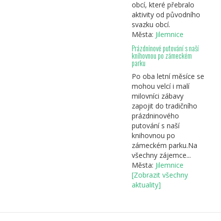
obcí, které přebralo
aktivity od původního
svazku obcí.
Města:
Jilemnice
Prázdninové putování s naší
knihovnou po zámeckém
parku
Po oba letní měsíce se
mohou velcí i malí
milovníci zábavy
zapojit do tradičního
prázdninového
putování s naší
knihovnou po
zámeckém parku.Na
všechny zájemce...
Města:
Jilemnice
[Zobrazit všechny
aktuality]