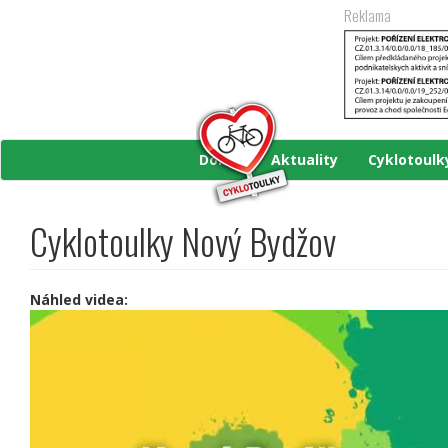
Přejít
Reklama
k
hlavnímu
obsahu
Domů
Aktuality
Cyklotoul
Cyklotoulky Nový Bydžov
Náhled videa: