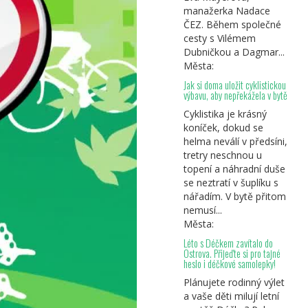
manažerka Nadace
ČEZ. Během společné
cesty s Vilémem
Dubničkou a Dagmar...
Města:
Jak si doma uložit cyklistickou
výbavu, aby nepřekážela v bytě
Cyklistika je krásný
koníček, dokud se
helma neválí v předsíni,
tretry neschnou u
topení a náhradní duše
se neztratí v šuplíku s
nářadím. V bytě přitom
nemusí...
Města:
Léto s Déčkem zavítalo do
Ostrova. Přijeďte si pro tajné
heslo i déčkové samolepky!
Plánujete rodinný výlet
a vaše děti milují letní