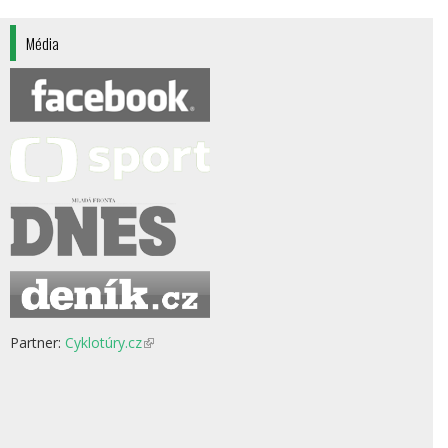
Média
Partner:
Cyklotúry.cz
(odkaz
je
externí)