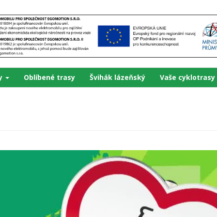
ky
Oblíbené trasy
Švihák lázeňský
Vaše cyklotrasy