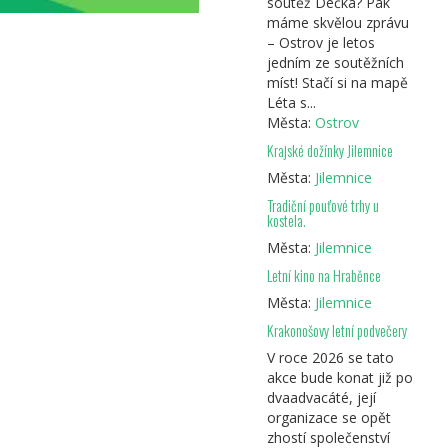
soutěž Déčka? Pak
máme skvělou zprávu
– Ostrov je letos
jedním ze soutěžních
míst! Stačí si na mapě
Léta s...
Města:
Ostrov
Krajské dožínky Jilemnice
Města:
Jilemnice
Tradiční pouťové trhy u
kostela.
Města:
Jilemnice
Letní kino na Hraběnce
Města:
Jilemnice
Krakonošovy letní podvečery
V roce 2026 se tato
akce bude konat již po
dvaadvacáté, její
organizace se opět
zhostí společenství