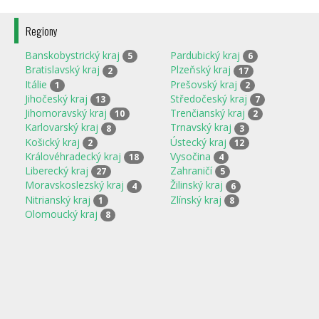
Regiony
Banskobystrický kraj
Pardubický kraj
5
6
Bratislavský kraj
Plzeňský kraj
2
17
Itálie
Prešovský kraj
1
2
Jihočeský kraj
Středočeský kraj
13
7
Jihomoravský kraj
Trenčianský kraj
10
2
Karlovarský kraj
Trnavský kraj
8
3
Košický kraj
Ústecký kraj
2
12
Královéhradecký kraj
Vysočina
18
4
Liberecký kraj
Zahraničí
27
5
Moravskoslezský kraj
Žilinský kraj
4
6
Nitrianský kraj
Zlínský kraj
1
8
Olomoucký kraj
8